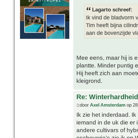
Lagarto schreef:
Ik vind de bladvorm v
Tim heeft bijna cilin
aan de bovenzijde vl
Mee eens, maar hij is 
plantte. Minder puntig e
Hij heeft zich aan moet
kleigrond.
Re: Winterhardheid
door
Axel Amsterdam
op 28
Ik zie het inderdaad. I
iemand in de uk die er i
andere cultivars of hyb
escheveria’s zie ik op 