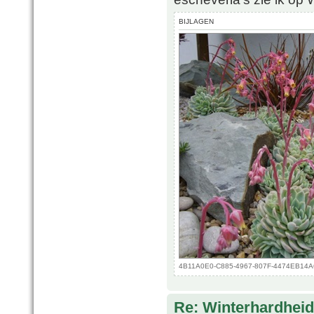
BIJLAGEN
4B11A0E0-C885-4967-807F-4474EB14A6A
Re: Winterhardheid