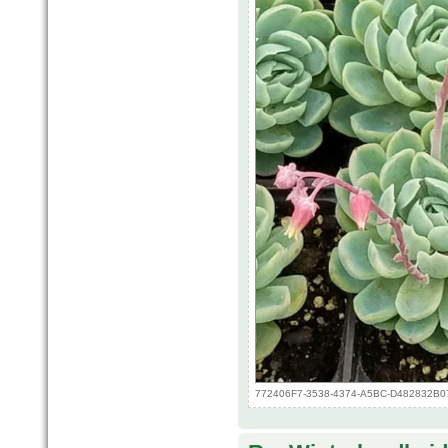
772406F7-3538-4374-A5BC-D482832B0713