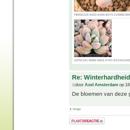
FB80E226-44D3-4A66-B37A-229BBC986C7
03F92161-96B8-46EE-A76C-E52A6154E63
Re: Winterhardheid
door
Axel Amsterdam
op 18
De bloemen van deze gr
Vorige
Plaats een reactie