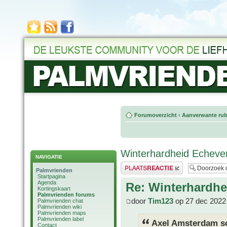
Forumoverzicht
‹
Aanverwante rub
Winterhardheid Echever
NAVIGATIE
Plaats een reactie
Palmvrienden
Startpagina
Agenda
Re: Winterhardhe
Kortingskaart
Palmvrienden forums
door
Tim123
op 27 dec 2022
Palmvrienden chat
Palmvrienden wiki
Palmvrienden maps
Palmvrienden label
Axel Amsterdam sc
Contact