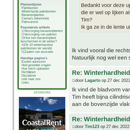
Bedankt voor deze up
Plantenlijsten
Palmbomen
die er wel op lijken al
Winterharde palmbomen
Bananenplanten
Canna's (bloemriet)
Tim?
Palmvarens
Ik ga ze in de lente u
Populairste artikels
1)
Verzorging bananenplanten
2)
Verzorging van palmen
3)
Hoe een bananenplant
beschermen in de winter?
4)
De 10 winterhardste
palmbomen ter wereld
Ik vind vooral die recht
5)
Zaaien van avocado
Natuurlijk nog wel een
Handige pagina's
Exoten adressen
Veel gestelde vragen
Hoe foto's uploaden
Re: Winterhardheid
Richtlijnen
Disclaimer
Link naar ons
door
Lagarto
op 27 dec 2022
Links
Ik vind de bladvorm van
SPONSORS
Tim heeft bijna cilindri
aan de bovenzijde vlak
Re: Winterhardheid
door
Tim123
op 27 dec 2022