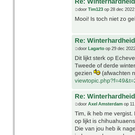
Re: Winterhardheid
door
Tim123
op 28 dec 2022
Mooi! Is toch niet zo ge
Re: Winterhardheid
door
Lagarto
op 29 dec 2022
Dit lijkt sterk op Echev
Tweede of derde winter 
gezien
(afwachten n
viewtopic.php?f=49&t
Re: Winterhardheid
door
Axel Amsterdam
op 11
Tim, ik heb me vergist.
op lijkt is chihuahuaens
Die van jou heb ik nage