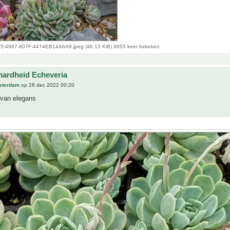
-4967-807F-4474EB14A6A8.jpeg (46.13 KiB) 9655 keer bekeken
hardheid Echeveria
sterdam
op 28 dec 2022 00:20
 van elegans