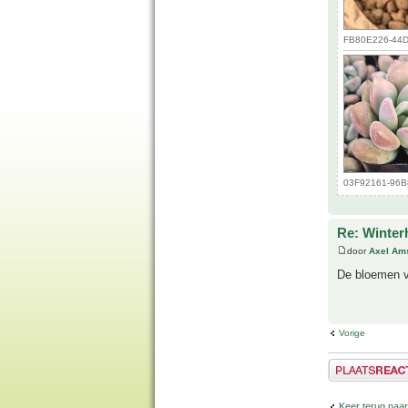
FB80E226-44D3
03F92161-96B8
Re: Winter
door
Axel Am
De bloemen va
Vorige
Plaats een reactie
Keer terug naa