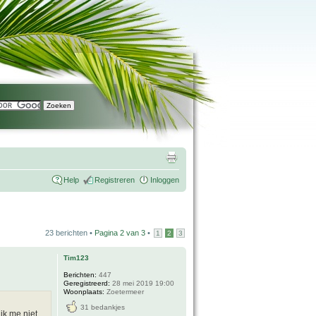
Help
Registreren
Inloggen
23 berichten •
Pagina
2
van
3
•
1
2
3
Tim123
Berichten:
447
Geregistreerd:
28 mei 2019 19:00
Woonplaats:
Zoetermeer
31 bedankjes
ik me niet