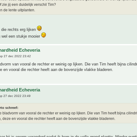
f zie jij een duidelijk verschil Tim?
in de lente uitplanten.
 die rechts erg lijken
g wel een stukje mooier
hardheid Echeveria
p 27 dec 2022 23:42
advorm van vooral de rechter er weinig op lijken. Die van Tim heeft bijna cilind
e en vooral die rechter heeft aan de bovenzijde vlakke bladeren.
hardheid Echeveria
p 27 dec 2022 23:49
rto schreef:
de bladvorm van vooral de rechter er weinig op lijken. Die van Tim heeft bijna cilind
, deze en vooral die rechter heeft aan de bovenzijde vlakke bladeren.
r hij is enorm veranderd nadat ik hem in de volle grond plantte. Minder punt