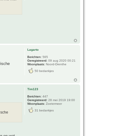
Lagarto
Berichten:
565
Geregistreerd:
09 aug 2020 00:21
rische
Woonplaats:
Noord-Drenthe
50 bedankjes
Tim123
Berichten:
447
Geregistreerd:
28 mei 2019 19:00
Woonplaats:
Zoetermeer
31 bedankjes
rische
ig en wat