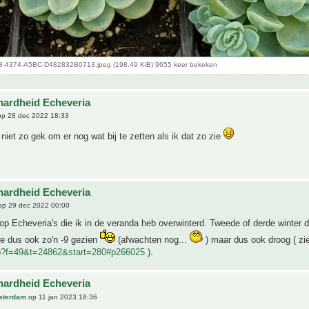
-4374-A5BC-D482832B0713.jpeg (198.49 KiB) 9655 keer bekeken
hardheid Echeveria
p 28 dec 2022 18:33
 niet zo gek om er nog wat bij te zetten als ik dat zo zie
hardheid Echeveria
p 29 dec 2022 00:00
k op Echeveria's die ik in de veranda heb overwinterd. Tweede of derde winter dit
ze dus ook zo'n -9 gezien
(afwachten nog...
) maar dus ook droog ( zi
hp?f=49&t=24862&start=280#p266025
).
hardheid Echeveria
sterdam
op 11 jan 2023 18:36