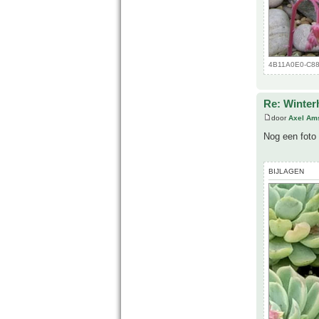
4B11A0E0-C885
Re: Winter
door
Axel Am
Nog een foto
BIJLAGEN