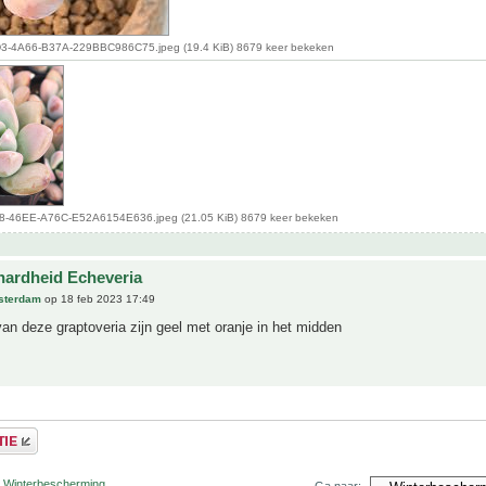
-4A66-B37A-229BBC986C75.jpeg (19.4 KiB) 8679 keer bekeken
-46EE-A76C-E52A6154E636.jpeg (21.05 KiB) 8679 keer bekeken
hardheid Echeveria
sterdam
op 18 feb 2023 17:49
n deze graptoveria zijn geel met oranje in het midden
r Winterbescherming