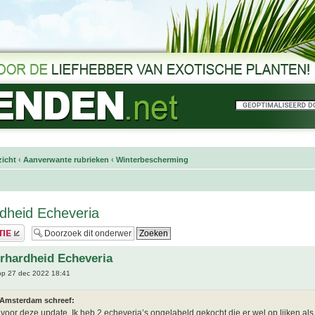
icht
‹
Aanverwante rubrieken
‹
Winterbescherming
dheid Echeveria
rhardheid Echeveria
p 27 dec 2022 18:41
 Amsterdam schreef:
voor deze update. Ik heb 2 echeveria’s ongelabeld gekocht die er wel op lijken als 