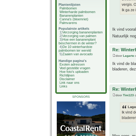
vergis. O
Plantenlijsten
Palmbomen
Ik ga ze 
Winterharde palmbomen
Bananenplanten
Canna's (bloemriet)
Palmvarens
Populairste artikels
Ik vind vooral
1)
Verzorging bananenplanten
Natuurlijk no
2)
Verzorging van palmen
3)
Hoe een bananenplant
beschermen in de winter?
4)
De 10 winterhardste
Re: Winter
palmbomen ter wereld
5)
Zaaien van avocado
door
Lagarto
o
Handige pagina's
Ik vind de bl
Exoten adressen
Veel gestelde vragen
bladeren, dez
Hoe foto's uploaden
Richtlijnen
Disclaimer
Link naar ons
Links
Re: Winter
door
Tim123
o
SPONSORS
Laga
Ik vind 
bladeren
Mee eens, maa