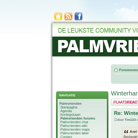
Forumoverz
Winterhar
NAVIGATIE
Plaats een reactie
Palmvrienden
Startpagina
Agenda
Re: Winte
Kortingskaart
Palmvrienden forums
door
Tim123
o
Palmvrienden chat
Palmvrienden wiki
Palmvrienden maps
Axel
Palmvrienden label
Contact
Bedankt 