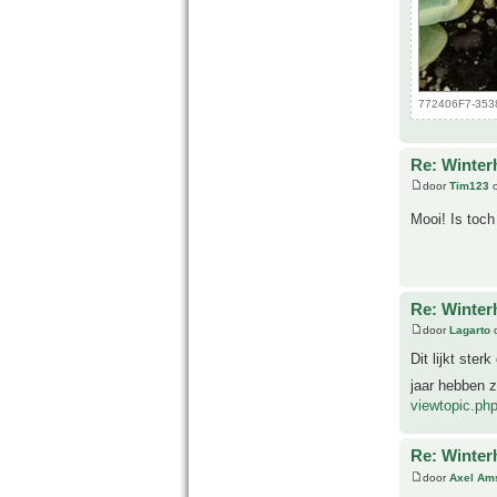
772406F7-3538
Re: Winter
door
Tim123
o
Mooi! Is toch
Re: Winter
door
Lagarto
o
Dit lijkt ster
jaar hebben 
viewtopic.p
Re: Winter
door
Axel Am