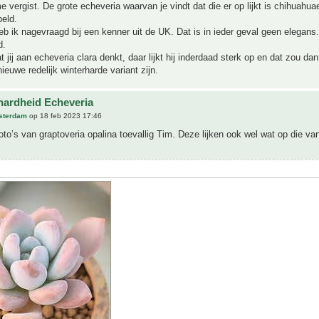
e vergist. De grote echeveria waarvan je vindt dat die er op lijkt is chihuahuae
eld.
eb ik nagevraagd bij een kenner uit de UK. Dat is in ieder geval geen elegans
d.
at jij aan echeveria clara denkt, daar lijkt hij inderdaad sterk op en dat zou da
ieuwe redelijk winterharde variant zijn.
hardheid Echeveria
sterdam
op 18 feb 2023 17:46
oto’s van graptoveria opalina toevallig Tim. Deze lijken ook wel wat op die van