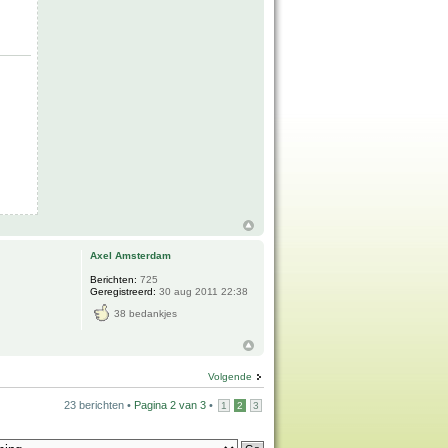
Axel Amsterdam
Berichten:
725
Geregistreerd:
30 aug 2011 22:38
38 bedankjes
Volgende
23 berichten •
Pagina
2
van
3
•
1
2
3