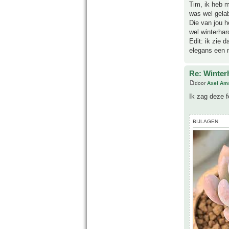
Tim, ik heb m
was wel gelab
Die van jou h
wel winterhar
Edit: ik zie d
elegans een n
Re: Winter
door
Axel Am
Ik zag deze f
BIJLAGEN