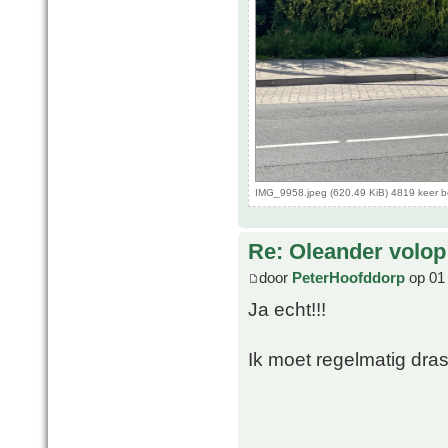
IMG_9958.jpeg (620.49 KiB) 4819 keer 
Re: Oleander volop 
door
PeterHoofddorp
op 01 
Ja echt!!!
Ik moet regelmatig dras