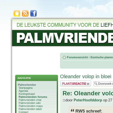
Forumoverzicht
‹
Exotische plant
Oleander volop in bloei
NAVIGATIE
Plaats een reactie
Palmvrienden
Startpagina
Agenda
Re: Oleander volo
Kortingskaart
Palmvrienden forums
door
PeterHoofddorp
op 27 
Palmvrienden chat
Palmvrienden wiki
Palmvrienden maps
Palmvrienden label
RW5 schreef:
Contact