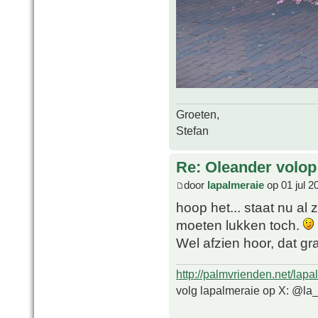
Groeten,
Stefan
Re: Oleander volop 
door
lapalmeraie
op 01 jul 2
hoop het... staat nu al
moeten lukken toch.
Wel afzien hoor, dat g
http://palmvrienden.net/lapa
volg lapalmeraie op X: @la