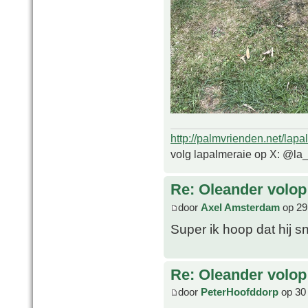
http://palmvrienden.net/lapa
volg lapalmeraie op X: @la
Re: Oleander volop 
door
Axel Amsterdam
op 29
Super ik hoop dat hij s
Re: Oleander volop 
door
PeterHoofddorp
op 30 