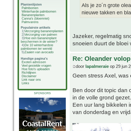
Als je zo´n grote ol
Plantenlijsten
Palmbomen
nieuwe takken en blad
Winterharde palmbomen
Bananenplanten
Canna's (bloemriet)
Palmvarens
Populairste artikels
1)
Verzorging bananenplanten
2)
Verzorging van palmen
Jazeker, regelmatig sn
3)
Hoe een bananenplant
beschermen in de winter?
snoeien duurt de bloei 
4)
De 10 winterhardste
palmbomen ter wereld
5)
Zaaien van avocado
Re: Oleander volop 
Handige pagina's
Exoten adressen
door
lapalmeraie
op 29 jun 2
Veel gestelde vragen
Hoe foto's uploaden
Richtlijnen
Geen stress Axel, was
Disclaimer
Link naar ons
Links
Ben door dit topic dan
SPONSORS
in de volle grond gezet.
Een uur lang bikkelen 
van donderdag en vrijd