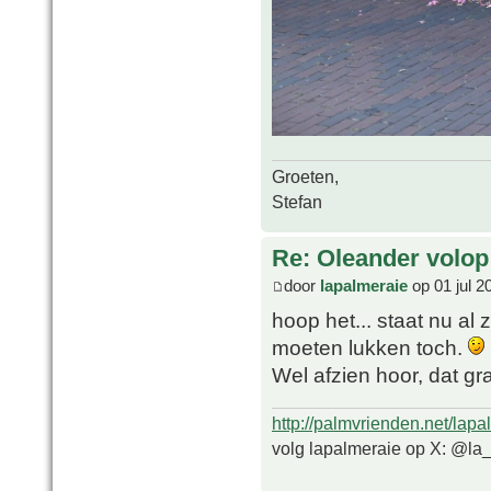
Groeten,
Stefan
Re: Oleander volop 
door
lapalmeraie
op 01 jul 2
hoop het... staat nu al
moeten lukken toch.
Wel afzien hoor, dat g
http://palmvrienden.net/lapa
volg lapalmeraie op X: @la