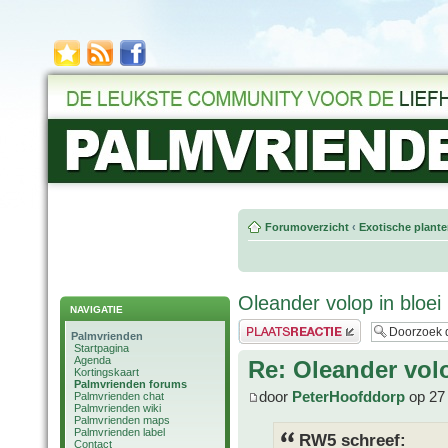
Forumoverzicht
‹
Exotische plant
Oleander volop in bloei
NAVIGATIE
Plaats een reactie
Palmvrienden
Startpagina
Agenda
Re: Oleander volo
Kortingskaart
Palmvrienden forums
door
PeterHoofddorp
op 27 
Palmvrienden chat
Palmvrienden wiki
Palmvrienden maps
Palmvrienden label
RW5 schreef:
Contact