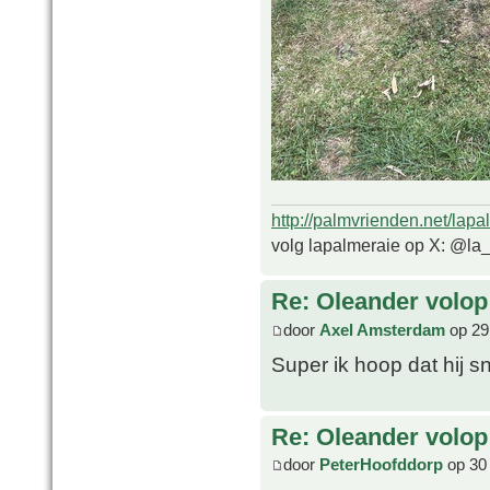
http://palmvrienden.net/lapa
volg lapalmeraie op X: @la
Re: Oleander volop 
door
Axel Amsterdam
op 29
Super ik hoop dat hij s
Re: Oleander volop 
door
PeterHoofddorp
op 30 