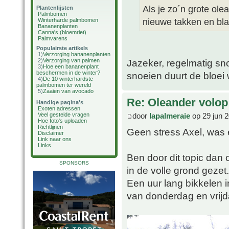
Als je zo´n grote ol
Plantenlijsten
Palmbomen
nieuwe takken en blad
Winterharde palmbomen
Bananenplanten
Canna's (bloemriet)
Palmvarens
Populairste artikels
1)
Verzorging bananenplanten
2)
Verzorging van palmen
Jazeker, regelmatig sn
3)
Hoe een bananenplant
beschermen in de winter?
snoeien duurt de bloei 
4)
De 10 winterhardste
palmbomen ter wereld
5)
Zaaien van avocado
Re: Oleander volop 
Handige pagina's
Exoten adressen
door
lapalmeraie
op 29 jun 2
Veel gestelde vragen
Hoe foto's uploaden
Richtlijnen
Geen stress Axel, was
Disclaimer
Link naar ons
Links
Ben door dit topic dan
SPONSORS
in de volle grond gezet.
Een uur lang bikkelen 
van donderdag en vrijd