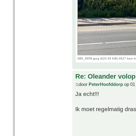
IMG_9958.jpeg (620.49 KiB) 4827 keer 
Re: Oleander volop 
door
PeterHoofddorp
op 01 
Ja echt!!!
Ik moet regelmatig dras