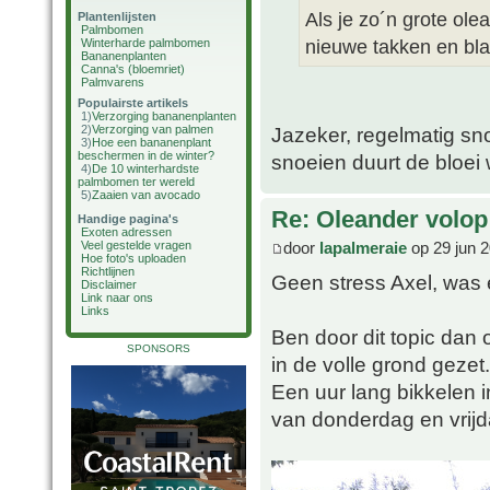
Als je zo´n grote ol
Plantenlijsten
Palmbomen
nieuwe takken en blad
Winterharde palmbomen
Bananenplanten
Canna's (bloemriet)
Palmvarens
Populairste artikels
1)
Verzorging bananenplanten
2)
Verzorging van palmen
Jazeker, regelmatig sn
3)
Hoe een bananenplant
beschermen in de winter?
snoeien duurt de bloei 
4)
De 10 winterhardste
palmbomen ter wereld
5)
Zaaien van avocado
Re: Oleander volop 
Handige pagina's
Exoten adressen
door
lapalmeraie
op 29 jun 2
Veel gestelde vragen
Hoe foto's uploaden
Richtlijnen
Geen stress Axel, was
Disclaimer
Link naar ons
Links
Ben door dit topic dan
SPONSORS
in de volle grond gezet.
Een uur lang bikkelen 
van donderdag en vrijd