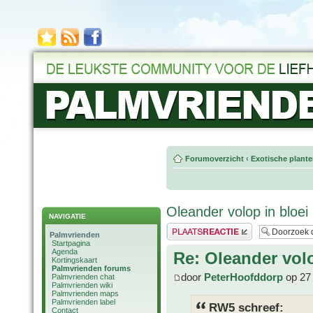
Forumoverzicht
‹
Exotische plant
Oleander volop in bloei
NAVIGATIE
Plaats een reactie
Palmvrienden
Startpagina
Agenda
Re: Oleander volo
Kortingskaart
Palmvrienden forums
door
PeterHoofddorp
op 27 
Palmvrienden chat
Palmvrienden wiki
Palmvrienden maps
Palmvrienden label
RW5 schreef:
Contact