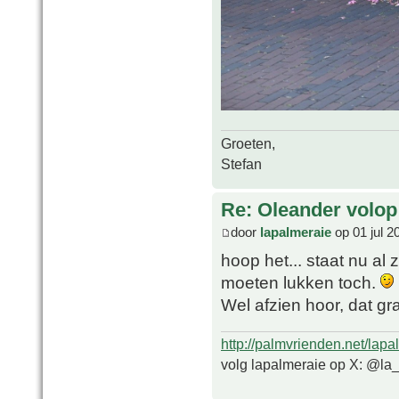
Groeten,
Stefan
Re: Oleander volop 
door
lapalmeraie
op 01 jul 2
hoop het... staat nu al
moeten lukken toch.
Wel afzien hoor, dat g
http://palmvrienden.net/lapa
volg lapalmeraie op X: @la