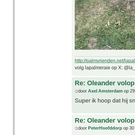
http://palmvrienden.net/lapa
volg lapalmeraie op X: @la
Re: Oleander volop 
door
Axel Amsterdam
op 29
Super ik hoop dat hij s
Re: Oleander volop 
door
PeterHoofddorp
op 30 