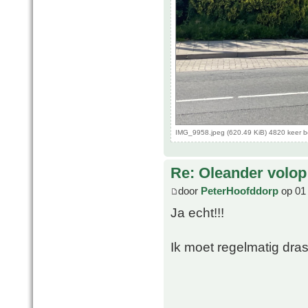
IMG_9958.jpeg (620.49 KiB) 4820 keer 
Re: Oleander volop 
door
PeterHoofddorp
op 01 
Ja echt!!!
Ik moet regelmatig dras