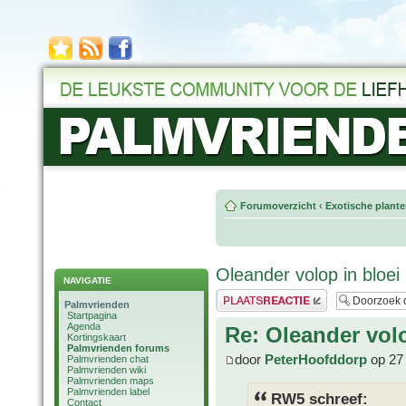
Forumoverzicht
‹
Exotische plant
Oleander volop in bloei
NAVIGATIE
Plaats een reactie
Palmvrienden
Startpagina
Agenda
Re: Oleander volo
Kortingskaart
Palmvrienden forums
door
PeterHoofddorp
op 27 
Palmvrienden chat
Palmvrienden wiki
Palmvrienden maps
Palmvrienden label
RW5 schreef:
Contact