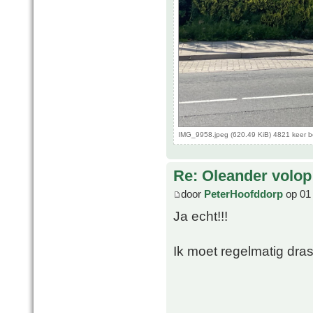
IMG_9958.jpeg (620.49 KiB) 4821 keer 
Re: Oleander volop 
door
PeterHoofddorp
op 01 
Ja echt!!!
Ik moet regelmatig dras