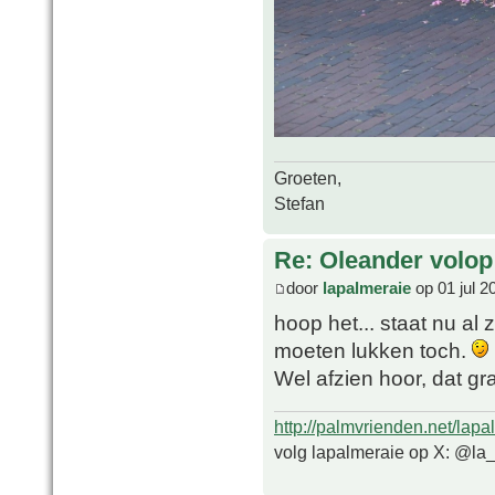
Groeten,
Stefan
Re: Oleander volop 
door
lapalmeraie
op 01 jul 2
hoop het... staat nu al
moeten lukken toch.
Wel afzien hoor, dat g
http://palmvrienden.net/lapa
volg lapalmeraie op X: @la