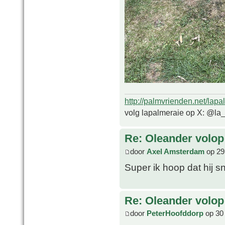
http://palmvrienden.net/lapa
volg lapalmeraie op X: @la
Re: Oleander volop 
door
Axel Amsterdam
op 29
Super ik hoop dat hij s
Re: Oleander volop 
door
PeterHoofddorp
op 30 