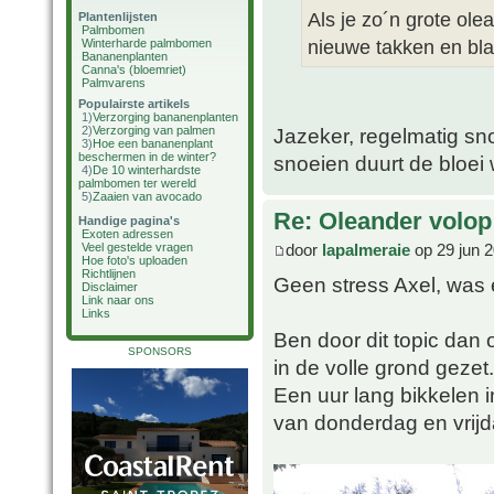
Als je zo´n grote ol
Plantenlijsten
Palmbomen
nieuwe takken en blad
Winterharde palmbomen
Bananenplanten
Canna's (bloemriet)
Palmvarens
Populairste artikels
1)
Verzorging bananenplanten
2)
Verzorging van palmen
Jazeker, regelmatig sn
3)
Hoe een bananenplant
beschermen in de winter?
snoeien duurt de bloei 
4)
De 10 winterhardste
palmbomen ter wereld
5)
Zaaien van avocado
Re: Oleander volop 
Handige pagina's
Exoten adressen
door
lapalmeraie
op 29 jun 2
Veel gestelde vragen
Hoe foto's uploaden
Richtlijnen
Geen stress Axel, was
Disclaimer
Link naar ons
Links
Ben door dit topic dan
SPONSORS
in de volle grond gezet.
Een uur lang bikkelen 
van donderdag en vrijd