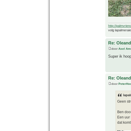
http://palmvrien
volg lapalmerai
Re: Oleande
door
Axel Am
Super ik hoop
Re: Oleande
door
PeterHo
lapal
Geen str
Ben door
Een uur 
dat komt