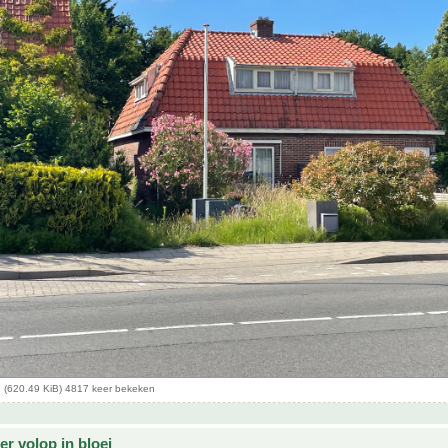
 (620.49 KiB) 4817 keer bekeken
r volop in bloei