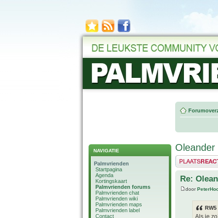
Forumoverz
Oleander 
NAVIGATIE
Plaats een reactie
Palmvrienden
Startpagina
Agenda
Re: Olean
Kortingskaart
Palmvrienden forums
door
PeterHo
Palmvrienden chat
Palmvrienden wiki
Palmvrienden maps
RW5 
Palmvrienden label
Contact
Als je z