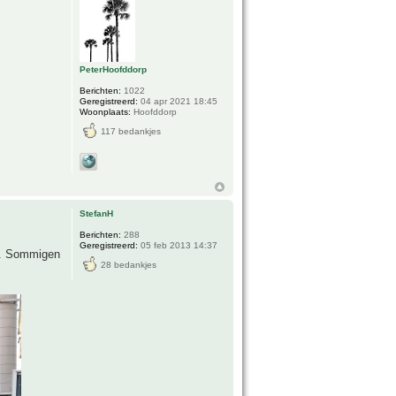
PeterHoofddorp
Berichten:
1022
Geregistreerd:
04 apr 2021 18:45
Woonplaats:
Hoofddorp
117 bedankjes
StefanH
Berichten:
288
Geregistreerd:
05 feb 2013 14:37
en. Sommigen
28 bedankjes