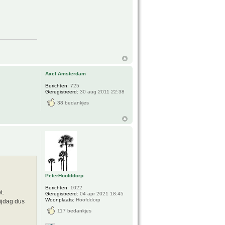
Axel Amsterdam
Berichten:
725
Geregistreerd:
30 aug 2011 22:38
38 bedankjes
PeterHoofddorp
Berichten:
1022
t.
Geregistreerd:
04 apr 2021 18:45
Woonplaats:
Hoofddorp
ijdag dus
117 bedankjes