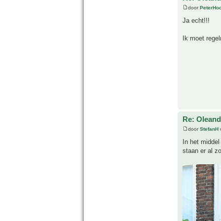
door
PeterHo
Ja echt!!!
Ik moet regel
Re: Oleande
door
StefanH
o
In het middel
staan er al z