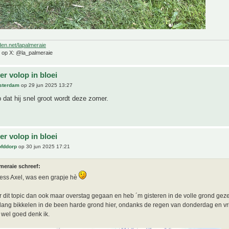
den.net/lapalmeraie
e op X: @la_palmeraie
r volop in bloei
sterdam
op 29 jun 2025 13:27
 dat hij snel groot wordt deze zomer.
r volop in bloei
ofddorp
op 30 jun 2025 17:21
meraie schreef:
ess Axel, was een grapje hè
 dit topic dan ook maar overstag gegaan en heb ´m gisteren in de volle grond geze
lang bikkelen in de been harde grond hier, ondanks de regen van donderdag en vr
 wel goed denk ik.