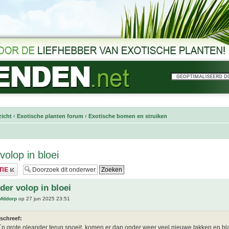
icht
‹
Exotische planten forum
‹
Exotische bomen en struiken
volop in bloei
der volop in bloei
ofddorp
op 27 jun 2025 23:51
schreef:
o´n grote oleander terug snoeit, komen er dan onder weer veel nieuwe takken en bl