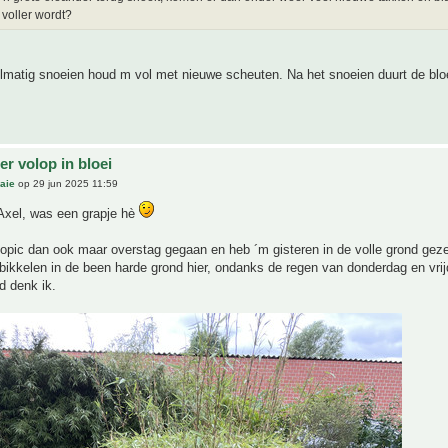
 voller wordt?
lmatig snoeien houd m vol met nieuwe scheuten. Na het snoeien duurt de blo
r volop in bloei
aie
op 29 jun 2025 11:59
Axel, was een grapje hè
topic dan ook maar overstag gegaan en heb ´m gisteren in de volle grond geze
bikkelen in de been harde grond hier, ondanks de regen van donderdag en vri
d denk ik.