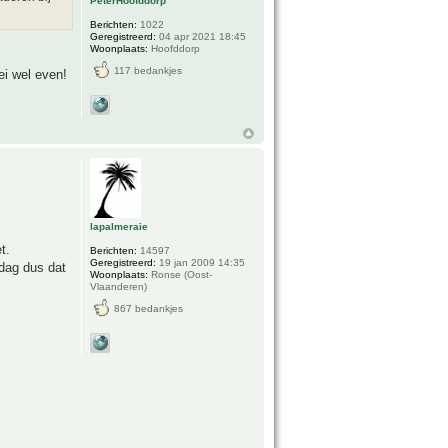
PeterHoofddorp
Berichten:
1022
Geregistreerd:
04 apr 2021 18:45
Woonplaats:
Hoofddorp
117 bedankjes
ei wel even!
lapalmeraie
t.
Berichten:
14597
Geregistreerd:
19 jan 2009 14:35
jdag dus dat
Woonplaats:
Ronse (Oost-
Vlaanderen)
867 bedankjes