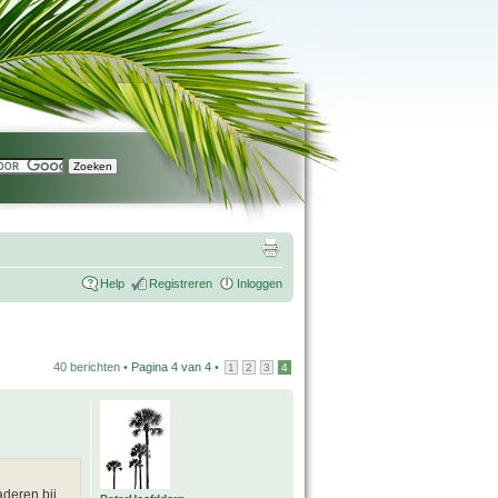
Help
Registreren
Inloggen
40 berichten •
Pagina
4
van
4
•
1
2
3
4
aderen bij