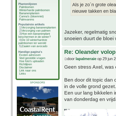
Als je zo´n grote ol
Plantenlijsten
Palmbomen
nieuwe takken en blad
Winterharde palmbomen
Bananenplanten
Canna's (bloemriet)
Palmvarens
Populairste artikels
1)
Verzorging bananenplanten
2)
Verzorging van palmen
Jazeker, regelmatig sn
3)
Hoe een bananenplant
beschermen in de winter?
snoeien duurt de bloei 
4)
De 10 winterhardste
palmbomen ter wereld
5)
Zaaien van avocado
Re: Oleander volop 
Handige pagina's
Exoten adressen
door
lapalmeraie
op 29 jun 2
Veel gestelde vragen
Hoe foto's uploaden
Richtlijnen
Geen stress Axel, was
Disclaimer
Link naar ons
Links
Ben door dit topic dan
SPONSORS
in de volle grond gezet.
Een uur lang bikkelen 
van donderdag en vrijd