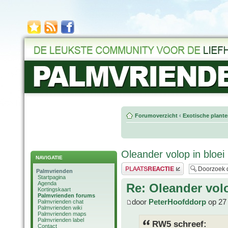
Forumoverzicht
‹
Exotische plant
Oleander volop in bloei
NAVIGATIE
Plaats een reactie
Palmvrienden
Startpagina
Agenda
Re: Oleander volo
Kortingskaart
Palmvrienden forums
door
PeterHoofddorp
op 27 
Palmvrienden chat
Palmvrienden wiki
Palmvrienden maps
Palmvrienden label
RW5 schreef:
Contact