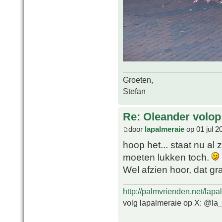
Groeten,
Stefan
Re: Oleander volop 
door
lapalmeraie
op 01 jul 2
hoop het... staat nu al
moeten lukken toch.
Wel afzien hoor, dat g
http://palmvrienden.net/lapa
volg lapalmeraie op X: @la