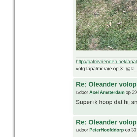
http://palmvrienden.net/lapa
volg lapalmeraie op X: @la
Re: Oleander volop 
door
Axel Amsterdam
op 29
Super ik hoop dat hij s
Re: Oleander volop 
door
PeterHoofddorp
op 30 