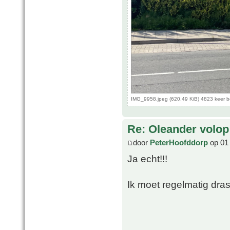
IMG_9958.jpeg (620.49 KiB) 4823 keer 
Re: Oleander volop 
door
PeterHoofddorp
op 01 
Ja echt!!!
Ik moet regelmatig dras