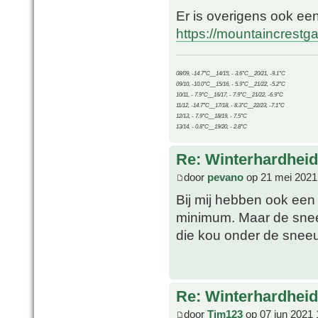
Er is overigens ook ee
https://mountaincrest
08/09, -14.7°C__14/15, - 3.6°C__20/21, -9.1°C
09/10, -10.0°C__15/16, - 5.9°C__21/22, -5.2°C
10/11, - 7.9°C__16/17, - 7.9°C__21/22, -6.9°C
11/12, -14.7°C__17/18, - 8.3°C__22/23, -7.1°C
12/13, - 7.9°C__18/19, - 7.5°C
13/14, - 0.8°C__19/20, - 2.8°C
Re: Winterhardheid
door
pevano
op 21 mei 2021
Bij mij hebben ook een 
minimum. Maar de snee
die kou onder de sneeu
Re: Winterhardheid
door
Tim123
op 07 jun 2021 