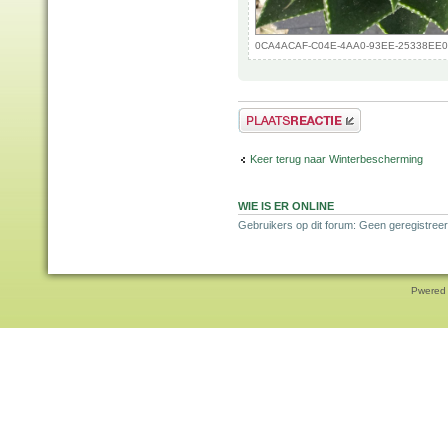
0CA4ACAF-C04E-4AA0-93EE-25338EE0B1C
Plaats een reactie
Keer terug naar Winterbescherming
WIE IS ER ONLINE
Gebruikers op dit forum: Geen geregistreer
Pwered