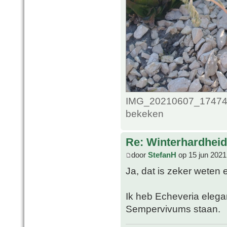
IMG_20210607_1747489
bekeken
Re: Winterhardheid
door
StefanH
op 15 jun 2021
Ja, dat is zeker weten
Ik heb Echeveria elega
Sempervivums staan.