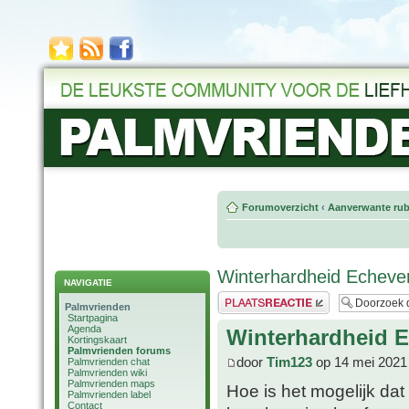
Forumoverzicht
‹
Aanverwante rub
Winterhardheid Echever
NAVIGATIE
Plaats een reactie
Palmvrienden
Startpagina
Agenda
Winterhardheid E
Kortingskaart
Palmvrienden forums
door
Tim123
op 14 mei 2021
Palmvrienden chat
Palmvrienden wiki
Palmvrienden maps
Hoe is het mogelijk dat
Palmvrienden label
Contact