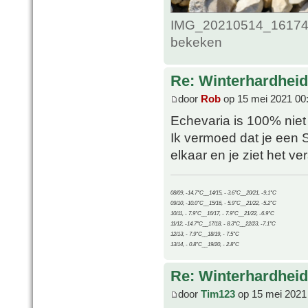
IMG_20210514_161748
bekeken
Re: Winterhardheid
door
Rob
op 15 mei 2021 00
Echevaria is 100% niet 
Ik vermoed dat je een 
elkaar en je ziet het ve
08/09, -14.7°C__14/15, - 3.6°C__20/21, -9.1°C
09/10, -10.0°C__15/16, - 5.9°C__21/22, -5.2°C
10/11, - 7.9°C__16/17, - 7.9°C__21/22, -6.9°C
11/12, -14.7°C__17/18, - 8.3°C__22/23, -7.1°C
12/13, - 7.9°C__18/19, - 7.5°C
13/14, - 0.8°C__19/20, - 2.8°C
Re: Winterhardheid
door
Tim123
op 15 mei 2021