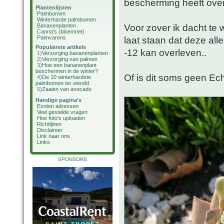
bescherming heeft ove
Plantenlijsten
Palmbomen
Winterharde palmbomen
Voor zover ik dacht te 
Bananenplanten
Canna's (bloemriet)
Palmvarens
laat staan dat deze al
Populairste artikels
-12 kan overleven..
1)
Verzorging bananenplanten
2)
Verzorging van palmen
3)
Hoe een bananenplant
beschermen in de winter?
Of is dit soms geen Ec
4)
De 10 winterhardste
palmbomen ter wereld
5)
Zaaien van avocado
Handige pagina's
Exoten adressen
Veel gestelde vragen
Hoe foto's uploaden
Richtlijnen
Disclaimer
Link naar ons
Links
SPONSORS