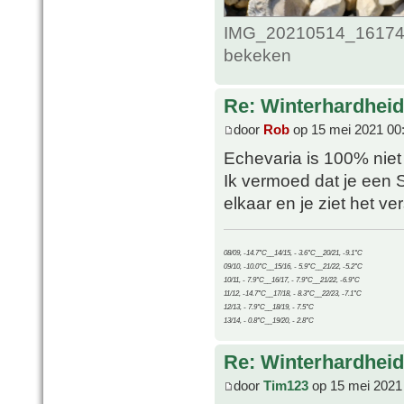
IMG_20210514_161748
bekeken
Re: Winterhardheid
door
Rob
op 15 mei 2021 00
Echevaria is 100% niet 
Ik vermoed dat je een 
elkaar en je ziet het ve
08/09, -14.7°C__14/15, - 3.6°C__20/21, -9.1°C
09/10, -10.0°C__15/16, - 5.9°C__21/22, -5.2°C
10/11, - 7.9°C__16/17, - 7.9°C__21/22, -6.9°C
11/12, -14.7°C__17/18, - 8.3°C__22/23, -7.1°C
12/13, - 7.9°C__18/19, - 7.5°C
13/14, - 0.8°C__19/20, - 2.8°C
Re: Winterhardheid
door
Tim123
op 15 mei 2021