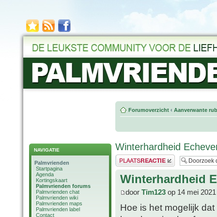
Forumoverzicht
‹
Aanverwante rub
Winterhardheid Echever
NAVIGATIE
Plaats een reactie
Palmvrienden
Startpagina
Agenda
Winterhardheid E
Kortingskaart
Palmvrienden forums
door
Tim123
op 14 mei 2021
Palmvrienden chat
Palmvrienden wiki
Palmvrienden maps
Hoe is het mogelijk dat
Palmvrienden label
Contact