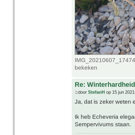
IMG_20210607_1747489
bekeken
Re: Winterhardheid
door
StefanH
op 15 jun 2021
Ja, dat is zeker weten
Ik heb Echeveria elega
Sempervivums staan.