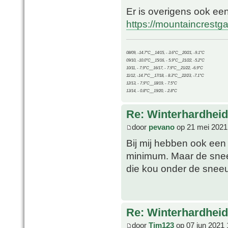
Er is overigens ook ee
https://mountaincrest
08/09, -14.7°C__14/15, - 3.6°C__20/21, -9.1°C
09/10, -10.0°C__15/16, - 5.9°C__21/22, -5.2°C
10/11, - 7.9°C__16/17, - 7.9°C__21/22, -6.9°C
11/12, -14.7°C__17/18, - 8.3°C__22/23, -7.1°C
12/13, - 7.9°C__18/19, - 7.5°C
13/14, - 0.8°C__19/20, - 2.8°C
Re: Winterhardheid
door
pevano
op 21 mei 2021
Bij mij hebben ook een 
minimum. Maar de snee
die kou onder de sneeu
Re: Winterhardheid
door
Tim123
op 07 jun 2021 