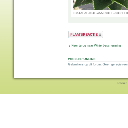
0CA4ACAF-C04E-4AA0-93EE-25338EE0B1C
Plaats een reactie
Keer terug naar Winterbescherming
WIE IS ER ONLINE
Gebruikers op dit forum: Geen geregistreer
Pwered