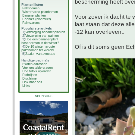
bescherming heeft ove
Plantenlijsten
Palmbomen
Winterharde palmbomen
Voor zover ik dacht te 
Bananenplanten
Canna's (bloemriet)
Palmvarens
laat staan dat deze al
Populairste artikels
-12 kan overleven..
1)
Verzorging bananenplanten
2)
Verzorging van palmen
3)
Hoe een bananenplant
beschermen in de winter?
Of is dit soms geen Ec
4)
De 10 winterhardste
palmbomen ter wereld
5)
Zaaien van avocado
Handige pagina's
Exoten adressen
Veel gestelde vragen
Hoe foto's uploaden
Richtlijnen
Disclaimer
Link naar ons
Links
SPONSORS