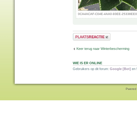
0CA4ACAF-C04E-4AA0-93EE-25338EE0B1C
Plaats een reactie
Keer terug naar Winterbescherming
WIE IS ER ONLINE
Gebruikers op dit forum:
Google [Bot]
en 
Pwered