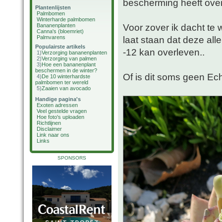
bescherming heeft ove
Plantenlijsten
Palmbomen
Winterharde palmbomen
Voor zover ik dacht te 
Bananenplanten
Canna's (bloemriet)
Palmvarens
laat staan dat deze al
Populairste artikels
-12 kan overleven..
1)
Verzorging bananenplanten
2)
Verzorging van palmen
3)
Hoe een bananenplant
beschermen in de winter?
Of is dit soms geen Ec
4)
De 10 winterhardste
palmbomen ter wereld
5)
Zaaien van avocado
Handige pagina's
Exoten adressen
Veel gestelde vragen
Hoe foto's uploaden
Richtlijnen
Disclaimer
Link naar ons
Links
SPONSORS