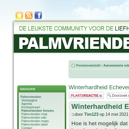
Forumoverzicht
‹
Aanverwante rub
Winterhardheid Echever
NAVIGATIE
Plaats een reactie
Palmvrienden
Startpagina
Agenda
Winterhardheid E
Kortingskaart
Palmvrienden forums
door
Tim123
op 14 mei 2021
Palmvrienden chat
Palmvrienden wiki
Palmvrienden maps
Hoe is het mogelijk dat
Palmvrienden label
Contact