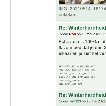
IMG_20210514_161748
bekeken
Re: Winterhardheid
door
Rob
op 15 mei 2021 00
Echevaria is 100% niet 
Ik vermoed dat je een 
elkaar en je ziet het ve
08/09, -14.7°C__14/15, - 3.6°C__20/21, -9.1°C
09/10, -10.0°C__15/16, - 5.9°C__21/22, -5.2°C
10/11, - 7.9°C__16/17, - 7.9°C__21/22, -6.9°C
11/12, -14.7°C__17/18, - 8.3°C__22/23, -7.1°C
12/13, - 7.9°C__18/19, - 7.5°C
13/14, - 0.8°C__19/20, - 2.8°C
Re: Winterhardheid
door
Tim123
op 15 mei 2021