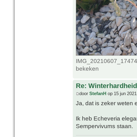
IMG_20210607_1747489
bekeken
Re: Winterhardheid
door
StefanH
op 15 jun 2021
Ja, dat is zeker weten
Ik heb Echeveria elega
Sempervivums staan.