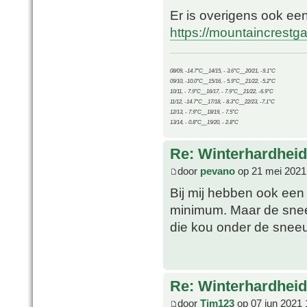
Er is overigens ook ee
https://mountaincrest
08/09, -14.7°C__14/15, - 3.6°C__20/21, -9.1°C
09/10, -10.0°C__15/16, - 5.9°C__21/22, -5.2°C
10/11, - 7.9°C__16/17, - 7.9°C__21/22, -6.9°C
11/12, -14.7°C__17/18, - 8.3°C__22/23, -7.1°C
12/13, - 7.9°C__18/19, - 7.5°C
13/14, - 0.8°C__19/20, - 2.8°C
Re: Winterhardheid
door
pevano
op 21 mei 2021
Bij mij hebben ook een 
minimum. Maar de snee
die kou onder de sneeu
Re: Winterhardheid
door
Tim123
op 07 jun 2021 