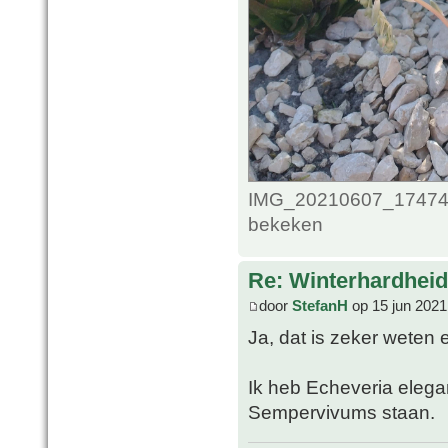
IMG_20210607_1747489
bekeken
Re: Winterhardheid
door
StefanH
op 15 jun 2021
Ja, dat is zeker weten
Ik heb Echeveria elega
Sempervivums staan.