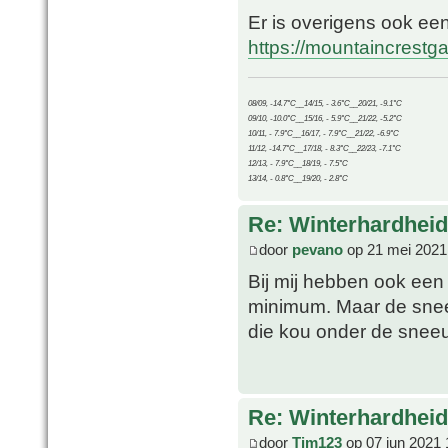
Er is overigens ook ee
https://mountaincrest
08/09, -14.7°C__14/15, - 3.6°C__20/21, -9.1°C
09/10, -10.0°C__15/16, - 5.9°C__21/22, -5.2°C
10/11, - 7.9°C__16/17, - 7.9°C__21/22, -6.9°C
11/12, -14.7°C__17/18, - 8.3°C__22/23, -7.1°C
12/13, - 7.9°C__18/19, - 7.5°C
13/14, - 0.8°C__19/20, - 2.8°C
Re: Winterhardheid
door
pevano
op 21 mei 2021
Bij mij hebben ook een 
minimum. Maar de snee
die kou onder de sneeu
Re: Winterhardheid
door
Tim123
op 07 jun 2021 