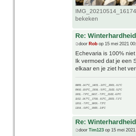
IMG_20210514_161748
bekeken
Re: Winterhardheid
door
Rob
op 15 mei 2021 00
Echevaria is 100% niet 
Ik vermoed dat je een 
elkaar en je ziet het ve
08/09, -14.7°C__14/15, - 3.6°C__20/21, -9.1°C
09/10, -10.0°C__15/16, - 5.9°C__21/22, -5.2°C
10/11, - 7.9°C__16/17, - 7.9°C__21/22, -6.9°C
11/12, -14.7°C__17/18, - 8.3°C__22/23, -7.1°C
12/13, - 7.9°C__18/19, - 7.5°C
13/14, - 0.8°C__19/20, - 2.8°C
Re: Winterhardheid
door
Tim123
op 15 mei 2021