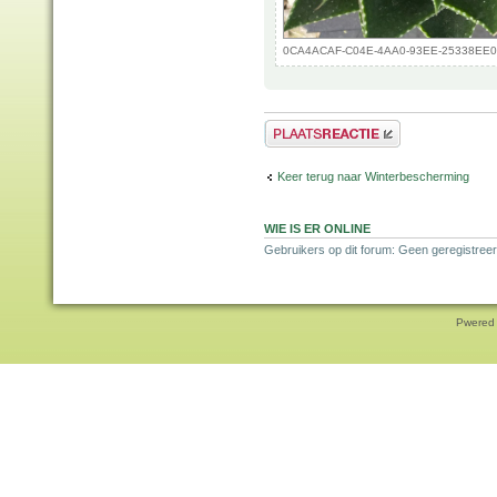
0CA4ACAF-C04E-4AA0-93EE-25338EE0B1C
Plaats een reactie
Keer terug naar Winterbescherming
WIE IS ER ONLINE
Gebruikers op dit forum: Geen geregistreer
Pwered