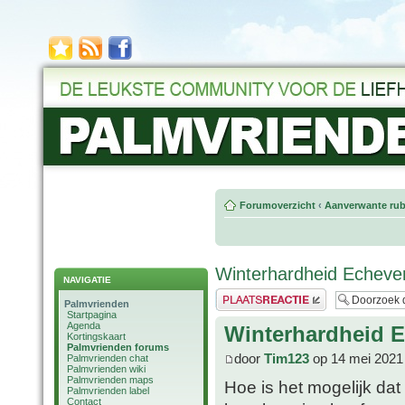
Forumoverzicht
‹
Aanverwante rub
Winterhardheid Echever
NAVIGATIE
Plaats een reactie
Palmvrienden
Startpagina
Agenda
Winterhardheid E
Kortingskaart
Palmvrienden forums
door
Tim123
op 14 mei 2021
Palmvrienden chat
Palmvrienden wiki
Palmvrienden maps
Hoe is het mogelijk dat
Palmvrienden label
Contact