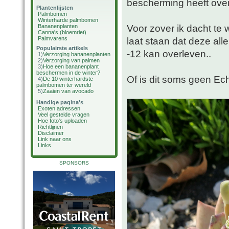
bescherming heeft ove
Plantenlijsten
Palmbomen
Winterharde palmbomen
Voor zover ik dacht te 
Bananenplanten
Canna's (bloemriet)
Palmvarens
laat staan dat deze al
Populairste artikels
-12 kan overleven..
1)
Verzorging bananenplanten
2)
Verzorging van palmen
3)
Hoe een bananenplant
beschermen in de winter?
Of is dit soms geen Ec
4)
De 10 winterhardste
palmbomen ter wereld
5)
Zaaien van avocado
Handige pagina's
Exoten adressen
Veel gestelde vragen
Hoe foto's uploaden
Richtlijnen
Disclaimer
Link naar ons
Links
SPONSORS