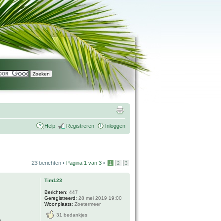
Help
Registreren
Inloggen
23 berichten •
Pagina
1
van
3
•
1
2
3
Tim123
Berichten:
447
Geregistreerd:
28 mei 2019 19:00
Woonplaats:
Zoetermeer
31 bedankjes