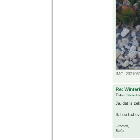
IMG_20210607
Re: Winter
door
StefanH
Ja, dat is ze
Ik heb Echev
Groeten,
Stefan