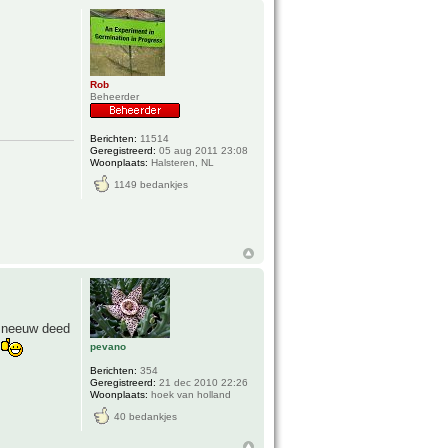
Rob
Beheerder
Berichten:
11514
Geregistreerd:
05 aug 2011 23:08
Woonplaats:
Halsteren, NL
1149 bedankjes
 sneeuw deed
pevano
t
Berichten:
354
Geregistreerd:
21 dec 2010 22:26
Woonplaats:
hoek van holland
40 bedankjes