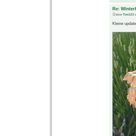
Re: Winter
door
Tim123
o
Kleine update