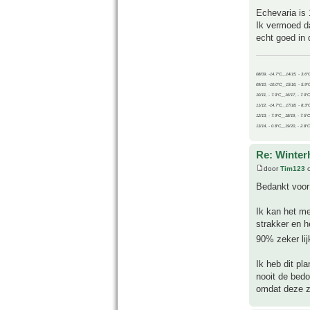
Echevaria is 
Ik vermoed da
echt goed in 
08/09, -14.7°C__14/15, - 3.6°
09/10, -10.0°C__15/16, - 5.9°
10/11, - 7.9°C__16/17, - 7.9°
11/12, -14.7°C__17/18, - 8.3°
12/13, - 7.9°C__18/19, - 7.5°C
13/14, - 0.8°C__19/20, - 2.8°C
Re: Winter
door
Tim123
o
Bedankt voor
Ik kan het me
strakker en h
90% zeker lij
Ik heb dit pl
nooit de bedo
omdat deze z