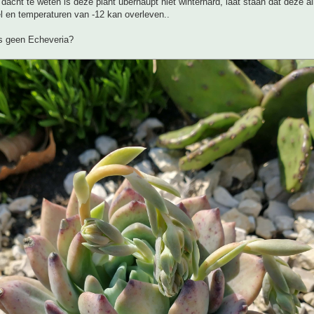
 dacht te weten is deze plant uberhaupt niet winterhard, laat staan dat deze al
l en temperaturen van -12 kan overleven..
ms geen Echeveria?