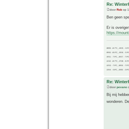
Re: Winter
door
Rob
op 1
Ben geen spec
Er is overig
https://moun
08/09, -14.7°C__14/15, - 3.6°
09/10, -10.0°C__15/16, - 5.9°
10/11, - 7.9°C__16/17, - 7.9°
11/12, -14.7°C__17/18, - 8.3°
12/13, - 7.9°C__18/19, - 7.5°C
13/14, - 0.8°C__19/20, - 2.8°C
Re: Winter
door
pevano
o
Bij mij hebb
wonderen. De 