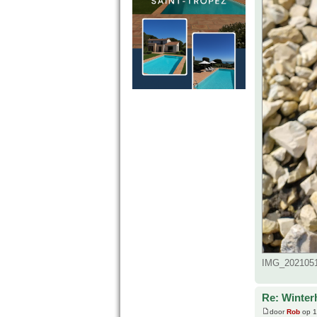
IMG_2021051
Re: Winter
door
Rob
op 1