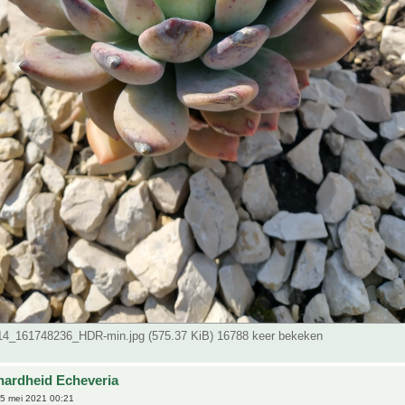
4_161748236_HDR-min.jpg (575.37 KiB) 16788 keer bekeken
hardheid Echeveria
5 mei 2021 00:21