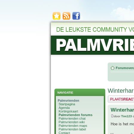
Forumoverz
Winterhar
NAVIGATIE
Plaats een reactie
Palmvrienden
Startpagina
Agenda
Winterhar
Kortingskaart
Palmvrienden forums
door
Tim123
o
Palmvrienden chat
Palmvrienden wiki
Hoe is het mo
Palmvrienden maps
Palmvrienden label
Contact