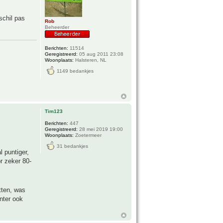
schil pas
Rob
Beheerder
Berichten:
11514
Geregistreerd:
05 aug 2011 23:08
Woonplaats:
Halsteren, NL
1149 bedankjes
Tim123
Berichten:
447
Geregistreerd:
28 mei 2019 19:00
Woonplaats:
Zoetermeer
31 bedankjes
 puntiger,
r zeker 80-
tten, was
nter ook