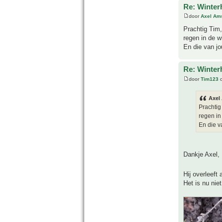
Re: Winter
door
Axel Am
Prachtig Tim,
regen in de w
En die van j
Re: Winter
door
Tim123
o
Axel
Prachtig
regen in
En die 
Dankje Axel,
Hij overleeft 
Het is nu nie