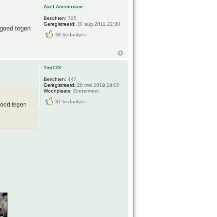
Axel Amsterdam
Berichten:
725
Geregistreerd:
30 aug 2011 22:38
 goed tegen
38 bedankjes
Tim123
Berichten:
447
Geregistreerd:
28 mei 2019 19:00
Woonplaats:
Zoetermeer
31 bedankjes
goed tegen