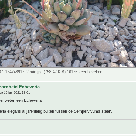
_174748917_2-min.jpg (758.47 KiB) 16175 keer bekeken
hardheid Echeveria
op 15 jun 2021 13:01
ker weten een Echeveria.
eria elegans al jarenlang buiten tussen de Sempervivums staan.