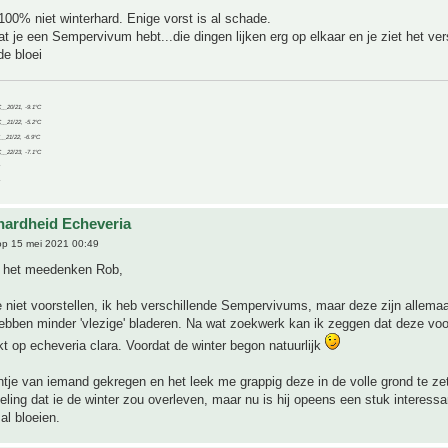
100% niet winterhard. Enige vorst is al schade.
t je een Sempervivum hebt...die dingen lijken erg op elkaar en je ziet het ver
de bloei
C__20/21, -9.1°C
C__21/22, -5.2°C
C__21/22, -6.9°C
C__22/23, -7.1°C
hardheid Echeveria
p 15 mei 2021 00:49
 het meedenken Rob,
 niet voorstellen, ik heb verschillende Sempervivums, maar deze zijn allemaal
ebben minder 'vlezige' bladeren. Na wat zoekwerk kan ik zeggen dat deze voo
kt op echeveria clara. Voordat de winter begon natuurlijk
antje van iemand gekregen en het leek me grappig deze in de volle grond te ze
eling dat ie de winter zou overleven, maar nu is hij opeens een stuk interessa
al bloeien.