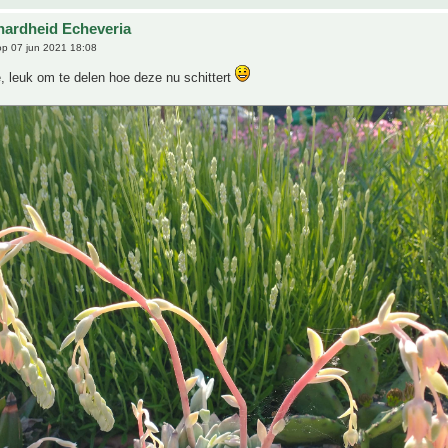
hardheid Echeveria
p 07 jun 2021 18:08
, leuk om te delen hoe deze nu schittert