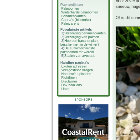
Voor zover ik
Plantenlijsten
sneeuw, hage
Palmbomen
Winterharde palmbomen
Bananenplanten
Of is dit so
Canna's (bloemriet)
Palmvarens
Populairste artikels
1)
Verzorging bananenplanten
2)
Verzorging van palmen
3)
Hoe een bananenplant
beschermen in de winter?
4)
De 10 winterhardste
palmbomen ter wereld
5)
Zaaien van avocado
Handige pagina's
Exoten adressen
Veel gestelde vragen
Hoe foto's uploaden
Richtlijnen
Disclaimer
Link naar ons
Links
SPONSORS