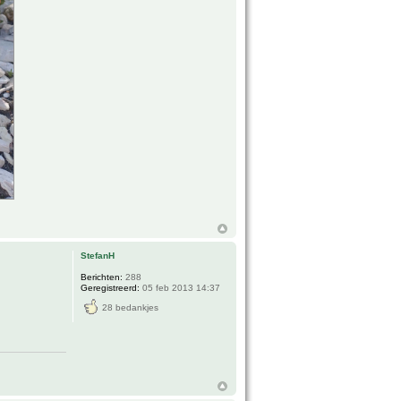
StefanH
Berichten:
288
Geregistreerd:
05 feb 2013 14:37
28 bedankjes