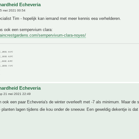
hardheid Echeveria
5 mei 2021 00:54
ialist Tim - hopelijk kan iemand met meer kennis eea verhelderen.
ens ook een sempervium clara:
taincrestgardens.com/sempervivum-clara-noyes/
C__20/21, -9.1°C
C__21/22, -5.2°C
C__21/22, -6.9°C
C__22/23, -7.1°C
hardheid Echeveria
p 21 mei 2021 22:49
en ook een paar Echeveria's de winter overleeft met -7 als minimum. Maar de
planten lagen tijdens die kou onder de sneeuw. Een geweldig dekentje is da