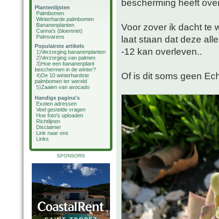
bescherming heeft ove
Plantenlijsten
Palmbomen
Winterharde palmbomen
Voor zover ik dacht te 
Bananenplanten
Canna's (bloemriet)
Palmvarens
laat staan dat deze al
Populairste artikels
-12 kan overleven..
1)
Verzorging bananenplanten
2)
Verzorging van palmen
3)
Hoe een bananenplant
beschermen in de winter?
Of is dit soms geen Ec
4)
De 10 winterhardste
palmbomen ter wereld
5)
Zaaien van avocado
Handige pagina's
Exoten adressen
Veel gestelde vragen
Hoe foto's uploaden
Richtlijnen
Disclaimer
Link naar ons
Links
SPONSORS