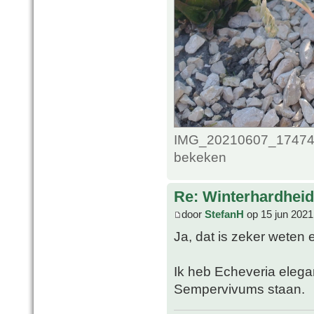
IMG_20210607_1747489
bekeken
Re: Winterhardheid
door
StefanH
op 15 jun 2021
Ja, dat is zeker weten
Ik heb Echeveria elega
Sempervivums staan.