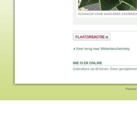
0CA4ACAF-C04E-4AA0-93EE-25338EE0B1C
Plaats een reactie
Keer terug naar Winterbescherming
WIE IS ER ONLINE
Gebruikers op dit forum: Geen geregistreer
Pwered