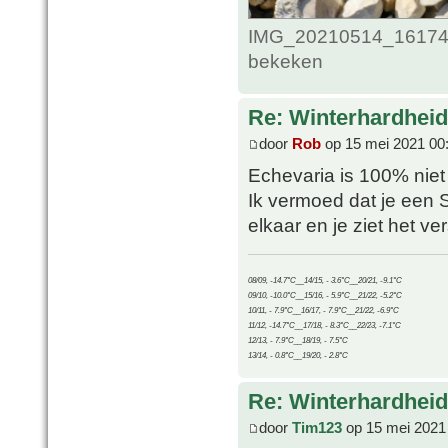
IMG_20210514_161748
bekeken
Re: Winterhardheid
door
Rob
op 15 mei 2021 00
Echevaria is 100% niet 
Ik vermoed dat je een 
elkaar en je ziet het ve
08/09, -14.7°C__14/15, - 3.6°C__20/21, -9.1°C
09/10, -10.0°C__15/16, - 5.9°C__21/22, -5.2°C
10/11, - 7.9°C__16/17, - 7.9°C__21/22, -6.9°C
11/12, -14.7°C__17/18, - 8.3°C__22/23, -7.1°C
12/13, - 7.9°C__18/19, - 7.5°C
13/14, - 0.8°C__19/20, - 2.8°C
Re: Winterhardheid
door
Tim123
op 15 mei 2021