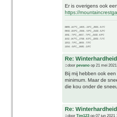
Er is overigens ook ee
https://mountaincrest
08/09, -14.7°C__14/15, - 3.6°C__20/21, -9.1°C
09/10, -10.0°C__15/16, - 5.9°C__21/22, -5.2°C
10/11, - 7.9°C__16/17, - 7.9°C__21/22, -6.9°C
11/12, -14.7°C__17/18, - 8.3°C__22/23, -7.1°C
12/13, - 7.9°C__18/19, - 7.5°C
13/14, - 0.8°C__19/20, - 2.8°C
Re: Winterhardheid
door
pevano
op 21 mei 2021
Bij mij hebben ook een 
minimum. Maar de snee
die kou onder de sneeu
Re: Winterhardheid
door
Tim123
op 07 jun 2021 