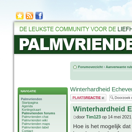
Forumoverzicht
‹
Aanverwante rub
Winterhardheid Echever
NAVIGATIE
Plaats een reactie
Palmvrienden
Startpagina
Agenda
Winterhardheid E
Kortingskaart
Palmvrienden forums
door
Tim123
op 14 mei 2021
Palmvrienden chat
Palmvrienden wiki
Palmvrienden maps
Hoe is het mogelijk dat
Palmvrienden label
Contact