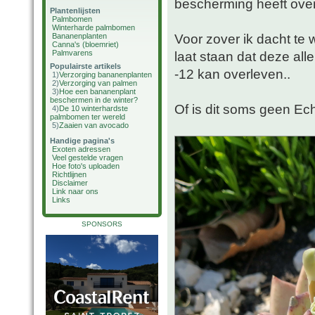
bescherming heeft ove
Plantenlijsten
Palmbomen
Winterharde palmbomen
Voor zover ik dacht te 
Bananenplanten
Canna's (bloemriet)
Palmvarens
laat staan dat deze al
Populairste artikels
-12 kan overleven..
1)
Verzorging bananenplanten
2)
Verzorging van palmen
3)
Hoe een bananenplant
beschermen in de winter?
Of is dit soms geen Ec
4)
De 10 winterhardste
palmbomen ter wereld
5)
Zaaien van avocado
Handige pagina's
Exoten adressen
Veel gestelde vragen
Hoe foto's uploaden
Richtlijnen
Disclaimer
Link naar ons
Links
SPONSORS