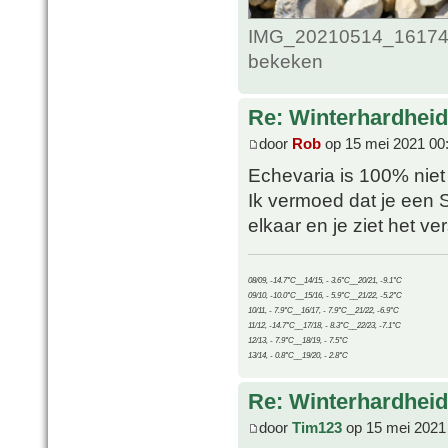
IMG_20210514_161748
bekeken
Re: Winterhardheid
door
Rob
op 15 mei 2021 00
Echevaria is 100% niet 
Ik vermoed dat je een 
elkaar en je ziet het ve
08/09, -14.7°C__14/15, - 3.6°C__20/21, -9.1°C
09/10, -10.0°C__15/16, - 5.9°C__21/22, -5.2°C
10/11, - 7.9°C__16/17, - 7.9°C__21/22, -6.9°C
11/12, -14.7°C__17/18, - 8.3°C__22/23, -7.1°C
12/13, - 7.9°C__18/19, - 7.5°C
13/14, - 0.8°C__19/20, - 2.8°C
Re: Winterhardheid
door
Tim123
op 15 mei 2021