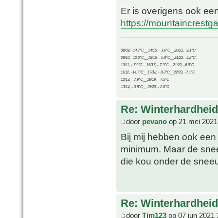
Er is overigens ook ee
https://mountaincrest
08/09, -14.7°C__14/15, - 3.6°C__20/21, -9.1°C
09/10, -10.0°C__15/16, - 5.9°C__21/22, -5.2°C
10/11, - 7.9°C__16/17, - 7.9°C__21/22, -6.9°C
11/12, -14.7°C__17/18, - 8.3°C__22/23, -7.1°C
12/13, - 7.9°C__18/19, - 7.5°C
13/14, - 0.8°C__19/20, - 2.8°C
Re: Winterhardheid
door
pevano
op 21 mei 2021
Bij mij hebben ook een 
minimum. Maar de snee
die kou onder de sneeu
Re: Winterhardheid
door
Tim123
op 07 jun 2021 