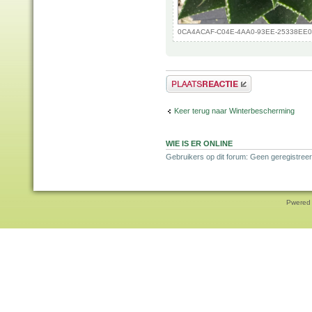
0CA4ACAF-C04E-4AA0-93EE-25338EE0B1C
Plaats een reactie
Keer terug naar Winterbescherming
WIE IS ER ONLINE
Gebruikers op dit forum: Geen geregistreer
Pwered