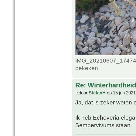
IMG_20210607_1747489
bekeken
Re: Winterhardheid
door
StefanH
op 15 jun 2021
Ja, dat is zeker weten
Ik heb Echeveria elega
Sempervivums staan.