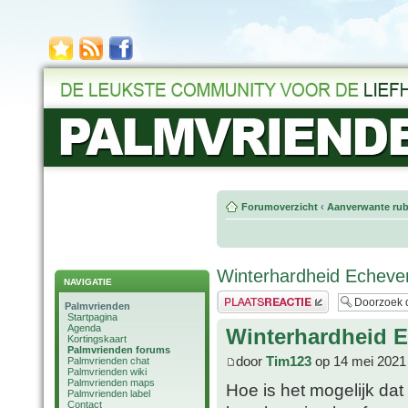
Forumoverzicht
‹
Aanverwante rub
Winterhardheid Echever
NAVIGATIE
Plaats een reactie
Palmvrienden
Startpagina
Agenda
Winterhardheid E
Kortingskaart
Palmvrienden forums
door
Tim123
op 14 mei 2021
Palmvrienden chat
Palmvrienden wiki
Palmvrienden maps
Hoe is het mogelijk dat
Palmvrienden label
Contact