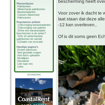
bescherming heeft ove
Plantenlijsten
Palmbomen
Winterharde palmbomen
Voor zover ik dacht te 
Bananenplanten
Canna's (bloemriet)
Palmvarens
laat staan dat deze al
Populairste artikels
-12 kan overleven..
1)
Verzorging bananenplanten
2)
Verzorging van palmen
3)
Hoe een bananenplant
beschermen in de winter?
Of is dit soms geen Ec
4)
De 10 winterhardste
palmbomen ter wereld
5)
Zaaien van avocado
Handige pagina's
Exoten adressen
Veel gestelde vragen
Hoe foto's uploaden
Richtlijnen
Disclaimer
Link naar ons
Links
SPONSORS