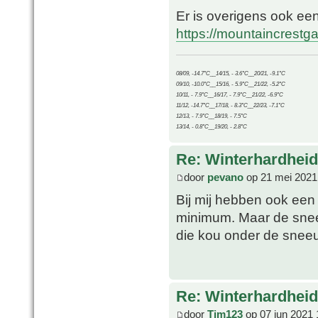
Er is overigens ook ee
https://mountaincrest
08/09, -14.7°C__14/15, - 3.6°C__20/21, -9.1°C
09/10, -10.0°C__15/16, - 5.9°C__21/22, -5.2°C
10/11, - 7.9°C__16/17, - 7.9°C__21/22, -6.9°C
11/12, -14.7°C__17/18, - 8.3°C__22/23, -7.1°C
12/13, - 7.9°C__18/19, - 7.5°C
13/14, - 0.8°C__19/20, - 2.8°C
Re: Winterhardheid
door
pevano
op 21 mei 2021
Bij mij hebben ook een 
minimum. Maar de snee
die kou onder de sneeu
Re: Winterhardheid
door
Tim123
op 07 jun 2021 