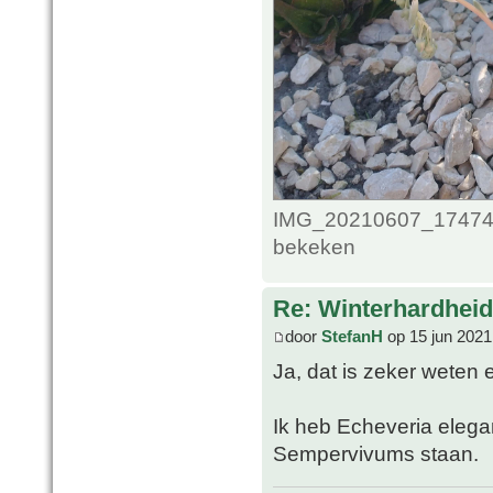
IMG_20210607_1747489
bekeken
Re: Winterhardheid
door
StefanH
op 15 jun 2021
Ja, dat is zeker weten
Ik heb Echeveria elega
Sempervivums staan.