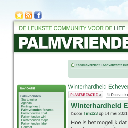
Forumoverzicht
‹
Aanverwante rub
Winterhardheid Echever
NAVIGATIE
Plaats een reactie
Palmvrienden
Startpagina
Agenda
Winterhardheid E
Kortingskaart
Palmvrienden forums
door
Tim123
op 14 mei 2021
Palmvrienden chat
Palmvrienden wiki
Palmvrienden maps
Hoe is het mogelijk dat
Palmvrienden label
Contact