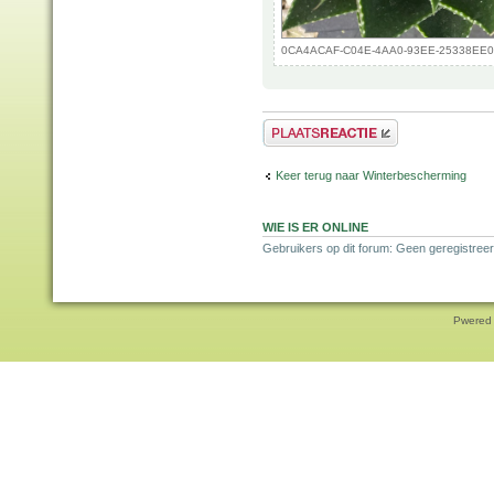
0CA4ACAF-C04E-4AA0-93EE-25338EE0B1C
Plaats een reactie
Keer terug naar Winterbescherming
WIE IS ER ONLINE
Gebruikers op dit forum: Geen geregistreer
Pwered