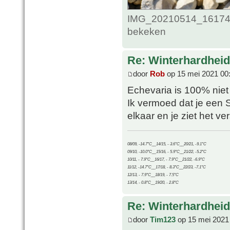
IMG_20210514_161748
bekeken
Re: Winterhardheid
door
Rob
op 15 mei 2021 00
Echevaria is 100% niet 
Ik vermoed dat je een 
elkaar en je ziet het ve
08/09, -14.7°C__14/15, - 3.6°C__20/21, -9.1°C
09/10, -10.0°C__15/16, - 5.9°C__21/22, -5.2°C
10/11, - 7.9°C__16/17, - 7.9°C__21/22, -6.9°C
11/12, -14.7°C__17/18, - 8.3°C__22/23, -7.1°C
12/13, - 7.9°C__18/19, - 7.5°C
13/14, - 0.8°C__19/20, - 2.8°C
Re: Winterhardheid
door
Tim123
op 15 mei 2021