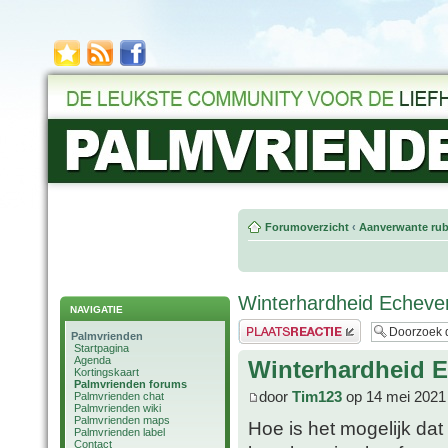
Forumoverzicht
‹
Aanverwante rub
Winterhardheid Echever
NAVIGATIE
Plaats een reactie
Palmvrienden
Startpagina
Agenda
Winterhardheid E
Kortingskaart
Palmvrienden forums
door
Tim123
op 14 mei 2021
Palmvrienden chat
Palmvrienden wiki
Palmvrienden maps
Hoe is het mogelijk dat
Palmvrienden label
Contact