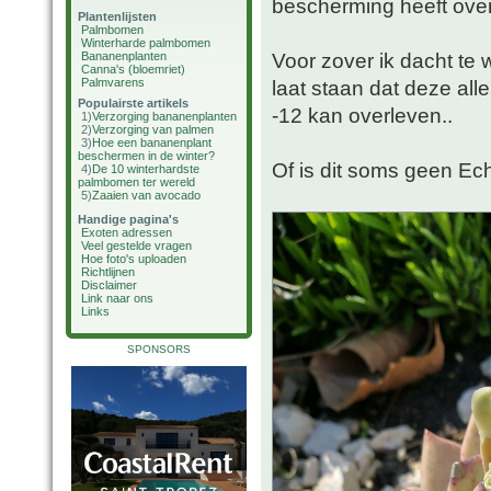
bescherming heeft ove
Plantenlijsten
Palmbomen
Winterharde palmbomen
Voor zover ik dacht te 
Bananenplanten
Canna's (bloemriet)
Palmvarens
laat staan dat deze al
Populairste artikels
-12 kan overleven..
1)
Verzorging bananenplanten
2)
Verzorging van palmen
3)
Hoe een bananenplant
beschermen in de winter?
Of is dit soms geen Ec
4)
De 10 winterhardste
palmbomen ter wereld
5)
Zaaien van avocado
Handige pagina's
Exoten adressen
Veel gestelde vragen
Hoe foto's uploaden
Richtlijnen
Disclaimer
Link naar ons
Links
SPONSORS