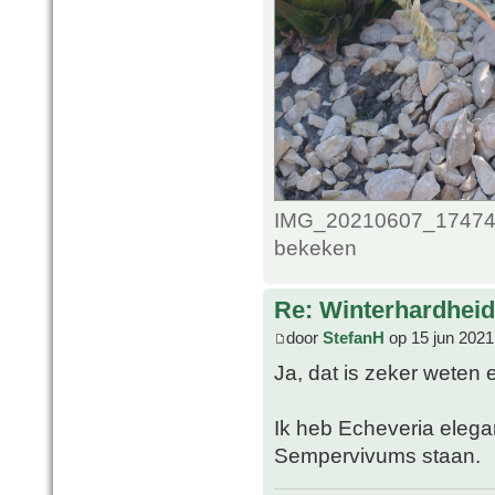
IMG_20210607_1747489
bekeken
Re: Winterhardheid
door
StefanH
op 15 jun 2021
Ja, dat is zeker weten
Ik heb Echeveria elega
Sempervivums staan.