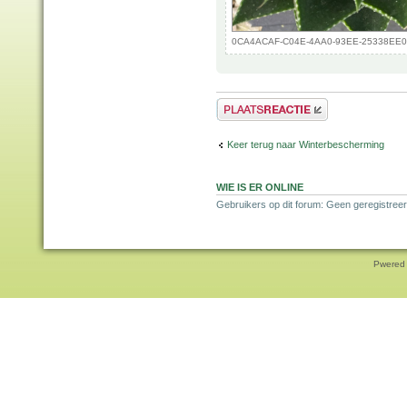
0CA4ACAF-C04E-4AA0-93EE-25338EE0B1C
Plaats een reactie
Keer terug naar Winterbescherming
WIE IS ER ONLINE
Gebruikers op dit forum: Geen geregistreer
Pwered