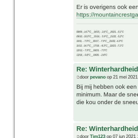
Er is overigens ook ee
https://mountaincrest
08/09, -14.7°C__14/15, - 3.6°C__20/21, -9.1°C
09/10, -10.0°C__15/16, - 5.9°C__21/22, -5.2°C
10/11, - 7.9°C__16/17, - 7.9°C__21/22, -6.9°C
11/12, -14.7°C__17/18, - 8.3°C__22/23, -7.1°C
12/13, - 7.9°C__18/19, - 7.5°C
13/14, - 0.8°C__19/20, - 2.8°C
Re: Winterhardheid
door
pevano
op 21 mei 2021
Bij mij hebben ook een 
minimum. Maar de snee
die kou onder de sneeu
Re: Winterhardheid
door
Tim123
op 07 jun 2021 