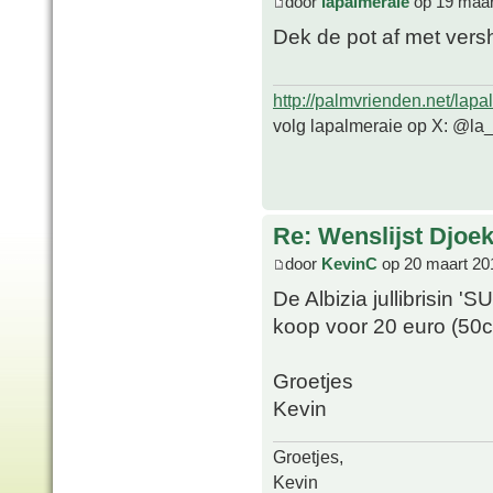
door
lapalmeraie
op 19 maar
Dek de pot af met versh
http://palmvrienden.net/lapa
volg lapalmeraie op X: @la
Re: Wenslijst Djoek
door
KevinC
op 20 maart 20
De Albizia jullibrisin 
koop voor 20 euro (50c
Groetjes
Kevin
Groetjes,
Kevin