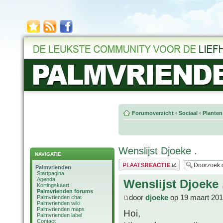
Forumoverzicht
‹
Sociaal
‹
Planten
Wenslijst Djoeke .
NAVIGATIE
Plaats een reactie
Palmvrienden
Startpagina
Agenda
Wenslijst Djoeke 
Kortingskaart
Palmvrienden forums
door
djoeke
op 19 maart 201
Palmvrienden chat
Palmvrienden wiki
Palmvrienden maps
Hoi,
Palmvrienden label
Contact