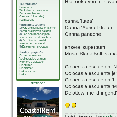
Hier ook even mijn wens
Plantenlijsten
Palmbomen
Winterharde palmbomen
Bananenplanten
Canna's (bloemriet)
Palmvarens
canna 'lutea'
Populairste artikels
Canna ‘Apricot dream’
1)
Verzorging bananenplanten
2)
Verzorging van palmen
Canna panache
3)
Hoe een bananenplant
beschermen in de winter?
4)
De 10 winterhardste
palmbomen ter wereld
ensete 'superbum'
5)
Zaaien van avocado
Handige pagina's
Musa 'Black Balbisiana
Exoten adressen
Veel gestelde vragen
Hoe foto's uploaden
Richtlijnen
Colocasia esculenta “
Disclaimer
Link naar ons
Colocasia esculenta je
Links
Colocasia esculenta 'L
SPONSORS
Colocasia esculenta 'Mo
Delottowinne 'dringend
Laatst bijgewerkt door
djoeke
o