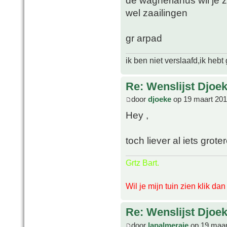
de wagnerianus wil je z
wel zaailingen
gr arpad
ik ben niet verslaafd,ik heb
Re: Wenslijst Djoek
door
djoeke
op 19 maart 201
Hey ,
toch liever al iets groter
Grtz Bart.
Wil je mijn tuin zien klik da
Re: Wenslijst Djoek
door
lapalmeraie
op 19 maar