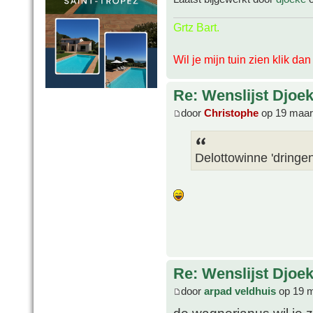
Grtz Bart.
Wil je mijn tuin zien klik da
Re: Wenslijst Djoek
door
Christophe
op 19 maar
Delottowinne 'dringen
Re: Wenslijst Djoek
door
arpad veldhuis
op 19 m