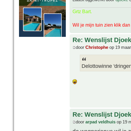
Grtz Bart.
Wil je mijn tuin zien klik da
Re: Wenslijst Djoek
door
Christophe
op 19 maar
Delottowinne 'dringen
Re: Wenslijst Djoek
door
arpad veldhuis
op 19 m