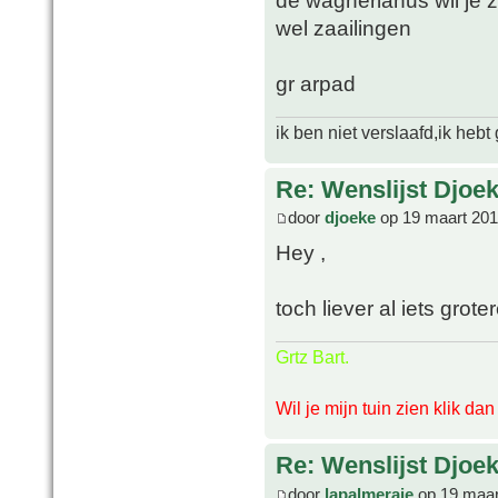
de wagnerianus wil je z
wel zaailingen
gr arpad
ik ben niet verslaafd,ik heb
Re: Wenslijst Djoek
door
djoeke
op 19 maart 201
Hey ,
toch liever al iets groter
Grtz Bart.
Wil je mijn tuin zien klik da
Re: Wenslijst Djoek
door
lapalmeraie
op 19 maar