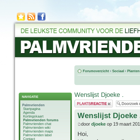
Forumoverzicht
‹
Sociaal
‹
Planten
Wenslijst Djoeke .
NAVIGATIE
Plaats een reactie
Palmvrienden
Startpagina
Agenda
Wenslijst Djoeke 
Kortingskaart
Palmvrienden forums
door
djoeke
op 19 maart 201
Palmvrienden chat
Palmvrienden wiki
Palmvrienden maps
Hoi,
Palmvrienden label
Contact