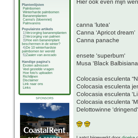
Hier ook even mijn wens
Plantenlijsten
Palmbomen
Winterharde palmbomen
Bananenplanten
Canna's (bloemriet)
Palmvarens
canna 'lutea'
Populairste artikels
Canna ‘Apricot dream’
1)
Verzorging bananenplanten
2)
Verzorging van palmen
Canna panache
3)
Hoe een bananenplant
beschermen in de winter?
4)
De 10 winterhardste
palmbomen ter wereld
ensete 'superbum'
5)
Zaaien van avocado
Handige pagina's
Musa 'Black Balbisiana
Exoten adressen
Veel gestelde vragen
Hoe foto's uploaden
Richtlijnen
Colocasia esculenta “
Disclaimer
Link naar ons
Colocasia esculenta je
Links
Colocasia esculenta 'L
SPONSORS
Colocasia esculenta 'Mo
Delottowinne 'dringend
Laatst bijgewerkt door
djoeke
o