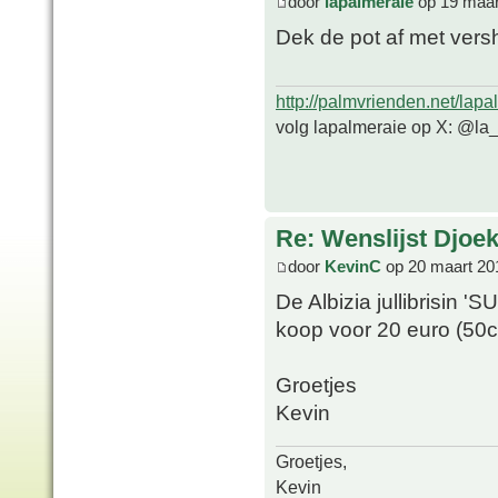
door
lapalmeraie
op 19 maar
Dek de pot af met versh
http://palmvrienden.net/lapa
volg lapalmeraie op X: @la
Re: Wenslijst Djoek
door
KevinC
op 20 maart 20
De Albizia jullibrisin 
koop voor 20 euro (50c
Groetjes
Kevin
Groetjes,
Kevin