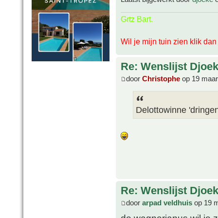
Grtz Bart.
Wil je mijn tuin zien klik da
Re: Wenslijst Djoek
door
Christophe
op 19 maar
Delottowinne 'dringen
Re: Wenslijst Djoek
door
arpad veldhuis
op 19 m