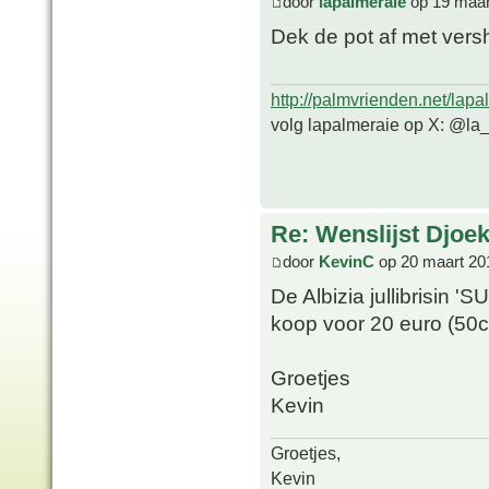
door
lapalmeraie
op 19 maar
Dek de pot af met versh
http://palmvrienden.net/lapa
volg lapalmeraie op X: @la
Re: Wenslijst Djoek
door
KevinC
op 20 maart 20
De Albizia jullibrisin 
koop voor 20 euro (50c
Groetjes
Kevin
Groetjes,
Kevin