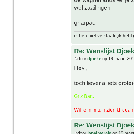
de wagnerianus wil je z
wel zaailingen
gr arpad
ik ben niet verslaafd,ik heb
Re: Wenslijst Djoek
door
djoeke
op 19 maart 201
Hey ,
toch liever al iets groter
Grtz Bart.
Wil je mijn tuin zien klik da
Re: Wenslijst Djoek
door
lapalmeraie
op 19 maar