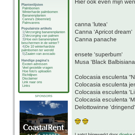
Hier ook even mijn wens
Plantenlijsten
Palmbomen
Winterharde palmbomen
Bananenplanten
Canna's (bloemriet)
Palmvarens
canna 'lutea'
Populairste artikels
Canna ‘Apricot dream’
1)
Verzorging bananenplanten
2)
Verzorging van palmen
Canna panache
3)
Hoe een bananenplant
beschermen in de winter?
4)
De 10 winterhardste
palmbomen ter wereld
ensete 'superbum'
5)
Zaaien van avocado
Handige pagina's
Musa 'Black Balbisiana
Exoten adressen
Veel gestelde vragen
Hoe foto's uploaden
Richtlijnen
Colocasia esculenta “
Disclaimer
Link naar ons
Colocasia esculenta je
Links
Colocasia esculenta 'L
SPONSORS
Colocasia esculenta 'Mo
Delottowinne 'dringend
Laatst bijgewerkt door
djoeke
o