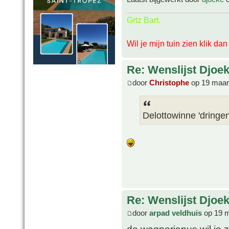
Grtz Bart.
Wil je mijn tuin zien klik da
Re: Wenslijst Djoek
door
Christophe
op 19 maar
Delottowinne 'dringen
Re: Wenslijst Djoek
door
arpad veldhuis
op 19 m