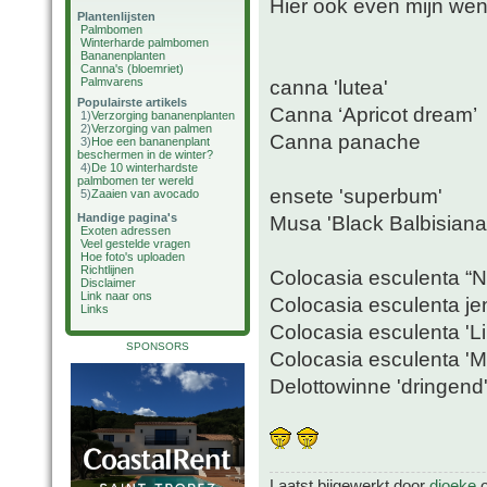
Hier ook even mijn wens
Plantenlijsten
Palmbomen
Winterharde palmbomen
Bananenplanten
Canna's (bloemriet)
Palmvarens
canna 'lutea'
Populairste artikels
Canna ‘Apricot dream’
1)
Verzorging bananenplanten
2)
Verzorging van palmen
Canna panache
3)
Hoe een bananenplant
beschermen in de winter?
4)
De 10 winterhardste
palmbomen ter wereld
ensete 'superbum'
5)
Zaaien van avocado
Handige pagina's
Musa 'Black Balbisiana
Exoten adressen
Veel gestelde vragen
Hoe foto's uploaden
Richtlijnen
Colocasia esculenta “
Disclaimer
Link naar ons
Colocasia esculenta je
Links
Colocasia esculenta 'L
SPONSORS
Colocasia esculenta 'Mo
Delottowinne 'dringend
Laatst bijgewerkt door
djoeke
o