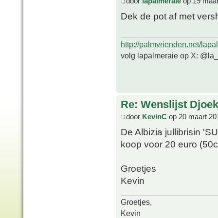
door
lapalmeraie
op 19 maar
Dek de pot af met versh
http://palmvrienden.net/lapa
volg lapalmeraie op X: @la
Re: Wenslijst Djoek
door
KevinC
op 20 maart 20
De Albizia jullibrisin 
koop voor 20 euro (50c
Groetjes
Kevin
Groetjes,
Kevin