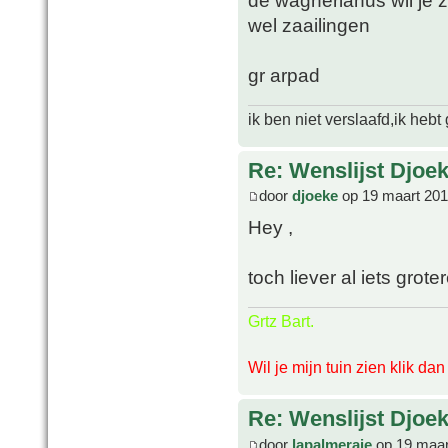
de wagnerianus wil je z
wel zaailingen
gr arpad
ik ben niet verslaafd,ik heb
Re: Wenslijst Djoek
door
djoeke
op 19 maart 201
Hey ,
toch liever al iets groter
Grtz Bart.
Wil je mijn tuin zien klik da
Re: Wenslijst Djoek
door
lapalmeraie
op 19 maar