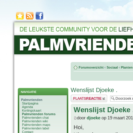
Forumoverzicht
‹
Sociaal
‹
Planten
Wenslijst Djoeke .
NAVIGATIE
Plaats een reactie
Palmvrienden
Startpagina
Agenda
Wenslijst Djoeke 
Kortingskaart
Palmvrienden forums
door
djoeke
op 19 maart 201
Palmvrienden chat
Palmvrienden wiki
Palmvrienden maps
Hoi,
Palmvrienden label
Contact