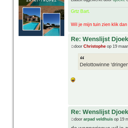
Grtz Bart.
Wil je mijn tuin zien klik da
Re: Wenslijst Djoek
door
Christophe
op 19 maar
Delottowinne 'dringen
Re: Wenslijst Djoek
door
arpad veldhuis
op 19 m