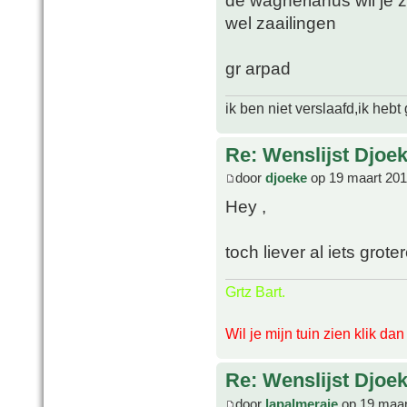
de wagnerianus wil je z
wel zaailingen
gr arpad
ik ben niet verslaafd,ik heb
Re: Wenslijst Djoek
door
djoeke
op 19 maart 201
Hey ,
toch liever al iets groter
Grtz Bart.
Wil je mijn tuin zien klik da
Re: Wenslijst Djoek
door
lapalmeraie
op 19 maar