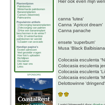
Hier ook even mijn wens
Plantenlijsten
Palmbomen
Winterharde palmbomen
Bananenplanten
Canna's (bloemriet)
Palmvarens
canna 'lutea'
Populairste artikels
Canna ‘Apricot dream’
1)
Verzorging bananenplanten
2)
Verzorging van palmen
Canna panache
3)
Hoe een bananenplant
beschermen in de winter?
4)
De 10 winterhardste
palmbomen ter wereld
ensete 'superbum'
5)
Zaaien van avocado
Handige pagina's
Musa 'Black Balbisiana
Exoten adressen
Veel gestelde vragen
Hoe foto's uploaden
Richtlijnen
Colocasia esculenta “
Disclaimer
Link naar ons
Colocasia esculenta je
Links
Colocasia esculenta 'L
SPONSORS
Colocasia esculenta 'Mo
Delottowinne 'dringend
Laatst bijgewerkt door
djoeke
o