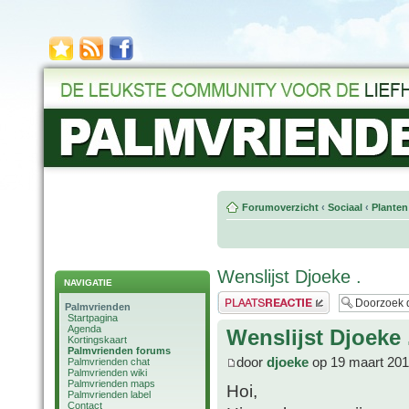
Forumoverzicht
‹
Sociaal
‹
Planten
Wenslijst Djoeke .
NAVIGATIE
Plaats een reactie
Palmvrienden
Startpagina
Agenda
Wenslijst Djoeke 
Kortingskaart
Palmvrienden forums
door
djoeke
op 19 maart 201
Palmvrienden chat
Palmvrienden wiki
Palmvrienden maps
Hoi,
Palmvrienden label
Contact