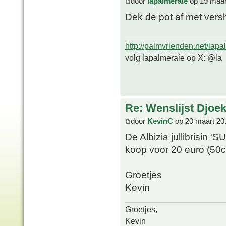
door
lapalmeraie
op 19 maar
Dek de pot af met versh
http://palmvrienden.net/lapa
volg lapalmeraie op X: @la
Re: Wenslijst Djoek
door
KevinC
op 20 maart 20
De Albizia jullibrisin 
koop voor 20 euro (50c
Groetjes
Kevin
Groetjes,
Kevin