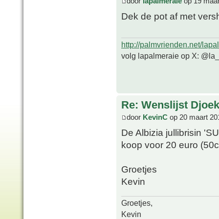
door
lapalmeraie
op 19 maar
Dek de pot af met versh
http://palmvrienden.net/lapa
volg lapalmeraie op X: @la
Re: Wenslijst Djoek
door
KevinC
op 20 maart 20
De Albizia jullibrisin 
koop voor 20 euro (50c
Groetjes
Kevin
Groetjes,
Kevin