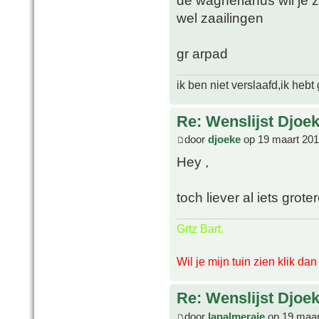
de wagnerianus wil je z
wel zaailingen
gr arpad
ik ben niet verslaafd,ik heb
Re: Wenslijst Djoek
door
djoeke
op 19 maart 201
Hey ,
toch liever al iets groter
Grtz Bart.
Wil je mijn tuin zien klik da
Re: Wenslijst Djoek
door
lapalmeraie
op 19 maar