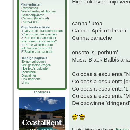
Hier ook even mijn wens
Plantenlijsten
Palmbomen
Winterharde palmbomen
Bananenplanten
Canna's (bloemriet)
Palmvarens
canna 'lutea'
Populairste artikels
Canna ‘Apricot dream’
1)
Verzorging bananenplanten
2)
Verzorging van palmen
Canna panache
3)
Hoe een bananenplant
beschermen in de winter?
4)
De 10 winterhardste
palmbomen ter wereld
ensete 'superbum'
5)
Zaaien van avocado
Handige pagina's
Musa 'Black Balbisiana
Exoten adressen
Veel gestelde vragen
Hoe foto's uploaden
Richtlijnen
Colocasia esculenta “
Disclaimer
Link naar ons
Colocasia esculenta je
Links
Colocasia esculenta 'L
SPONSORS
Colocasia esculenta 'Mo
Delottowinne 'dringend
Laatst bijgewerkt door
djoeke
o