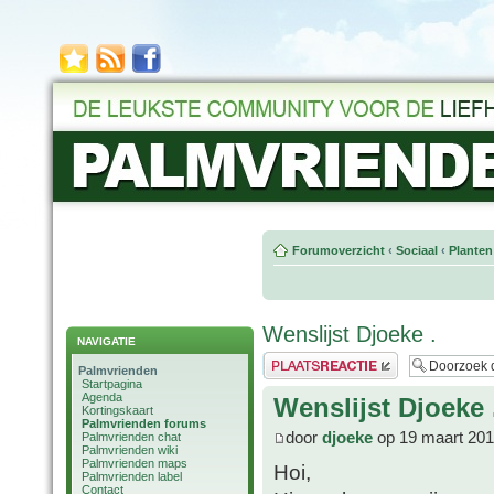
Forumoverzicht
‹
Sociaal
‹
Planten
Wenslijst Djoeke .
NAVIGATIE
Plaats een reactie
Palmvrienden
Startpagina
Agenda
Wenslijst Djoeke 
Kortingskaart
Palmvrienden forums
door
djoeke
op 19 maart 201
Palmvrienden chat
Palmvrienden wiki
Palmvrienden maps
Hoi,
Palmvrienden label
Contact