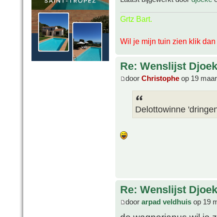
Grtz Bart.
Wil je mijn tuin zien klik da
Re: Wenslijst Djoek
door
Christophe
op 19 maar
Delottowinne 'dringen
Re: Wenslijst Djoek
door
arpad veldhuis
op 19 m