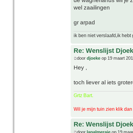
de wagnerianus wil je z
wel zaailingen
gr arpad
ik ben niet verslaafd,ik heb
Re: Wenslijst Djoek
door
djoeke
op 19 maart 201
Hey ,
toch liever al iets groter
Grtz Bart.
Wil je mijn tuin zien klik da
Re: Wenslijst Djoek
door
lapalmeraie
op 19 maar