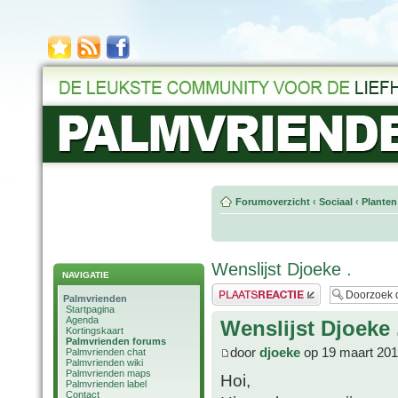
Forumoverzicht
‹
Sociaal
‹
Planten
Wenslijst Djoeke .
NAVIGATIE
Plaats een reactie
Palmvrienden
Startpagina
Agenda
Wenslijst Djoeke 
Kortingskaart
Palmvrienden forums
door
djoeke
op 19 maart 201
Palmvrienden chat
Palmvrienden wiki
Palmvrienden maps
Hoi,
Palmvrienden label
Contact