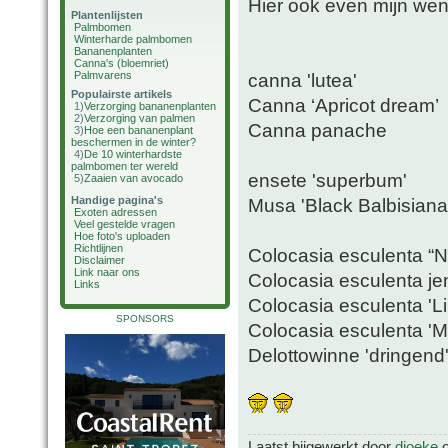
Hier ook even mijn wens
Plantenlijsten
Palmbomen
Winterharde palmbomen
Bananenplanten
Canna's (bloemriet)
Palmvarens
canna 'lutea'
Populairste artikels
Canna ‘Apricot dream’
1)
Verzorging bananenplanten
2)
Verzorging van palmen
Canna panache
3)
Hoe een bananenplant
beschermen in de winter?
4)
De 10 winterhardste
palmbomen ter wereld
ensete 'superbum'
5)
Zaaien van avocado
Handige pagina's
Musa 'Black Balbisiana
Exoten adressen
Veel gestelde vragen
Hoe foto's uploaden
Richtlijnen
Colocasia esculenta “
Disclaimer
Link naar ons
Colocasia esculenta je
Links
Colocasia esculenta 'L
SPONSORS
Colocasia esculenta 'Mo
Delottowinne 'dringend
Laatst bijgewerkt door
djoeke
o