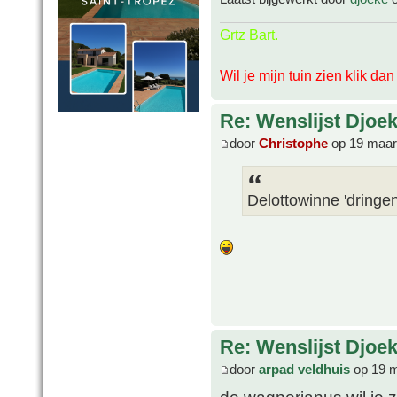
Grtz Bart.
Wil je mijn tuin zien klik da
Re: Wenslijst Djoek
door
Christophe
op 19 maar
Delottowinne 'dringen
Re: Wenslijst Djoek
door
arpad veldhuis
op 19 m