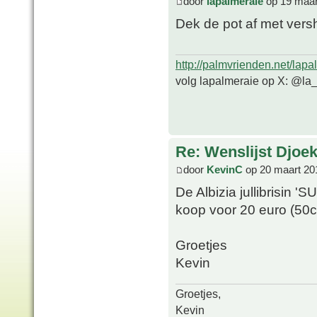
door
lapalmeraie
op 19 maar
Dek de pot af met versh
http://palmvrienden.net/lapa
volg lapalmeraie op X: @la
Re: Wenslijst Djoek
door
KevinC
op 20 maart 20
De Albizia jullibrisin 
koop voor 20 euro (50c
Groetjes
Kevin
Groetjes,
Kevin