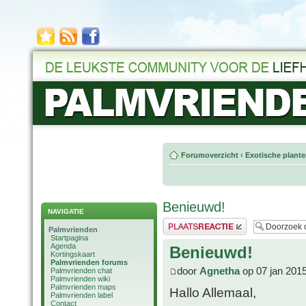
Forumoverzicht
‹
Exotische plant
Benieuwd!
NAVIGATIE
Plaats een reactie
Palmvrienden
Startpagina
Agenda
Benieuwd!
Kortingskaart
Palmvrienden forums
door
Agnetha
op 07 jan 201
Palmvrienden chat
Palmvrienden wiki
Palmvrienden maps
Hallo Allemaal,
Palmvrienden label
Contact