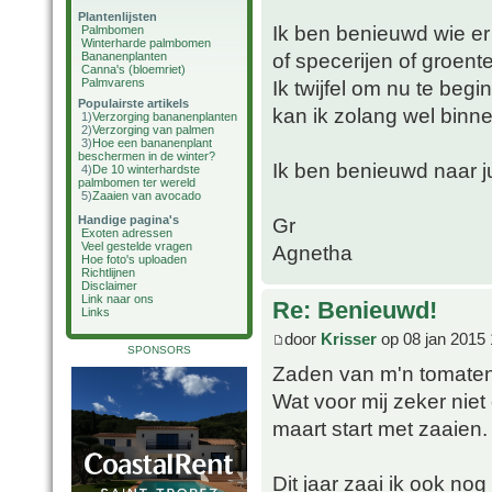
Plantenlijsten
Ik ben benieuwd wie e
Palmbomen
Winterharde palmbomen
of specerijen of groent
Bananenplanten
Canna's (bloemriet)
Palmvarens
Ik twijfel om nu te beg
Populairste artikels
kan ik zolang wel binne
1)
Verzorging bananenplanten
2)
Verzorging van palmen
3)
Hoe een bananenplant
beschermen in de winter?
Ik ben benieuwd naar ju
4)
De 10 winterhardste
palmbomen ter wereld
5)
Zaaien van avocado
Handige pagina's
Gr
Exoten adressen
Veel gestelde vragen
Agnetha
Hoe foto's uploaden
Richtlijnen
Disclaimer
Link naar ons
Re: Benieuwd!
Links
door
Krisser
op 08 jan 2015 
SPONSORS
Zaden van m'n tomaten 
Wat voor mij zeker niet 
maart start met zaaien.
Dit jaar zaai ik ook no