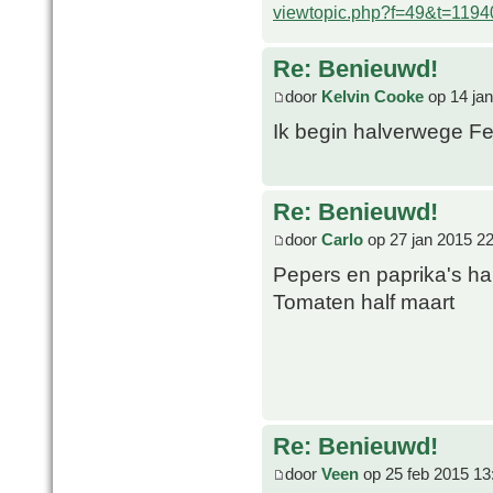
viewtopic.php?f=49&t=1194
Re: Benieuwd!
door
Kelvin Cooke
op 14 jan
Ik begin halverwege Fe
Re: Benieuwd!
door
Carlo
op 27 jan 2015 2
Pepers en paprika's hal
Tomaten half maart
Re: Benieuwd!
door
Veen
op 25 feb 2015 13