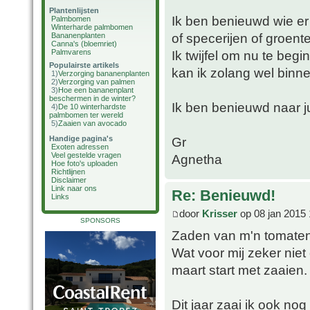
Plantenlijsten
Ik ben benieuwd wie e
Palmbomen
Winterharde palmbomen
of specerijen of groent
Bananenplanten
Canna's (bloemriet)
Palmvarens
Ik twijfel om nu te beg
Populairste artikels
kan ik zolang wel binne
1)
Verzorging bananenplanten
2)
Verzorging van palmen
3)
Hoe een bananenplant
beschermen in de winter?
Ik ben benieuwd naar ju
4)
De 10 winterhardste
palmbomen ter wereld
5)
Zaaien van avocado
Handige pagina's
Gr
Exoten adressen
Veel gestelde vragen
Agnetha
Hoe foto's uploaden
Richtlijnen
Disclaimer
Link naar ons
Re: Benieuwd!
Links
door
Krisser
op 08 jan 2015 
SPONSORS
Zaden van m'n tomaten 
Wat voor mij zeker niet 
maart start met zaaien.
Dit jaar zaai ik ook no