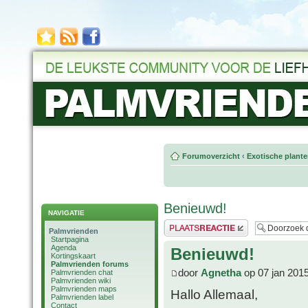
Forumoverzicht
‹
Exotische plant
Benieuwd!
NAVIGATIE
Plaats een reactie
Palmvrienden
Startpagina
Agenda
Benieuwd!
Kortingskaart
Palmvrienden forums
door
Agnetha
op 07 jan 201
Palmvrienden chat
Palmvrienden wiki
Palmvrienden maps
Hallo Allemaal,
Palmvrienden label
Contact