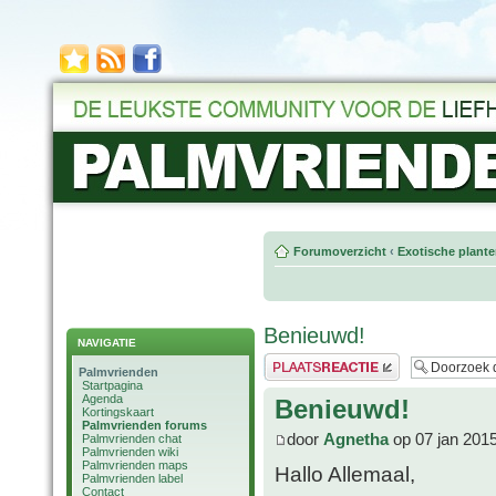
Forumoverzicht
‹
Exotische plant
Benieuwd!
NAVIGATIE
Plaats een reactie
Palmvrienden
Startpagina
Agenda
Benieuwd!
Kortingskaart
Palmvrienden forums
door
Agnetha
op 07 jan 201
Palmvrienden chat
Palmvrienden wiki
Palmvrienden maps
Hallo Allemaal,
Palmvrienden label
Contact