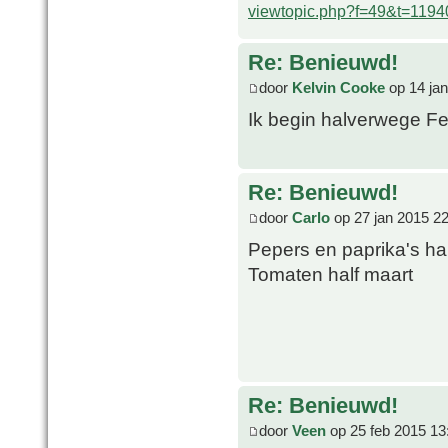
viewtopic.php?f=49&t=1194
Re: Benieuwd!
door
Kelvin Cooke
op 14 jan
Ik begin halverwege Fe
Re: Benieuwd!
door
Carlo
op 27 jan 2015 2
Pepers en paprika's hal
Tomaten half maart
Re: Benieuwd!
door
Veen
op 25 feb 2015 13