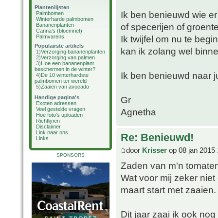
Plantenlijsten
Ik ben benieuwd wie e
Palmbomen
Winterharde palmbomen
of specerijen of groent
Bananenplanten
Canna's (bloemriet)
Palmvarens
Ik twijfel om nu te beg
Populairste artikels
kan ik zolang wel binne
1)
Verzorging bananenplanten
2)
Verzorging van palmen
3)
Hoe een bananenplant
beschermen in de winter?
Ik ben benieuwd naar ju
4)
De 10 winterhardste
palmbomen ter wereld
5)
Zaaien van avocado
Handige pagina's
Gr
Exoten adressen
Veel gestelde vragen
Agnetha
Hoe foto's uploaden
Richtlijnen
Disclaimer
Link naar ons
Re: Benieuwd!
Links
door
Krisser
op 08 jan 2015 
SPONSORS
Zaden van m'n tomaten 
Wat voor mij zeker niet 
maart start met zaaien.
Dit jaar zaai ik ook no