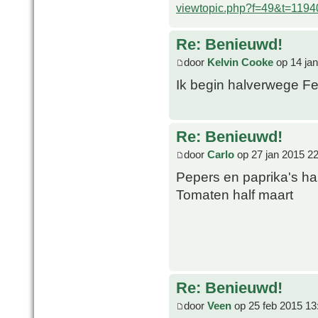
viewtopic.php?f=49&t=1194
Re: Benieuwd!
door
Kelvin Cooke
op 14 jan
Ik begin halverwege Fe
Re: Benieuwd!
door
Carlo
op 27 jan 2015 2
Pepers en paprika's hal
Tomaten half maart
Re: Benieuwd!
door
Veen
op 25 feb 2015 13