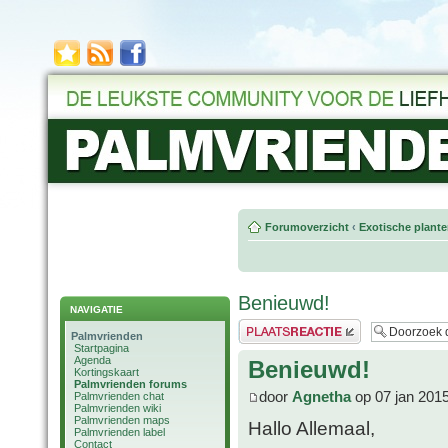
Forumoverzicht
‹
Exotische plant
Benieuwd!
NAVIGATIE
Plaats een reactie
Palmvrienden
Startpagina
Agenda
Benieuwd!
Kortingskaart
Palmvrienden forums
door
Agnetha
op 07 jan 201
Palmvrienden chat
Palmvrienden wiki
Palmvrienden maps
Hallo Allemaal,
Palmvrienden label
Contact