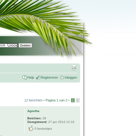
Help
Registreren
Inloggen
12 berichten •
Pagina
1
van
2
•
1
2
Agnetha
Berichten:
28
Geregistreerd:
27 jan 2014 12:16
0 bedankjes