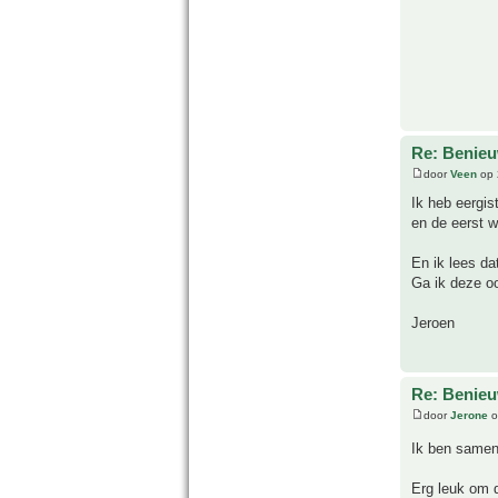
Re: Benie
door
Veen
op 
Ik heb eergis
en de eerst w
En ik lees da
Ga ik deze oo
Jeroen
Re: Benie
door
Jerone
o
Ik ben samen
Erg leuk om 