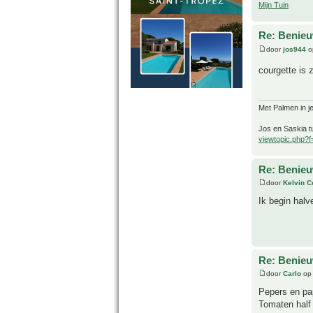
Mijn Tuin
Re: Benie
door
jos944
o
courgette is 
Met Palmen in je
Jos en Saskia tu
viewtopic.php?
Re: Benie
door
Kelvin 
Ik begin hal
Re: Benie
door
Carlo
op 
Pepers en pap
Tomaten half