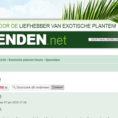
icht
‹
Exotische planten forum
‹
Specerijen
!
!
op 07 jan 2015 17:18
l,