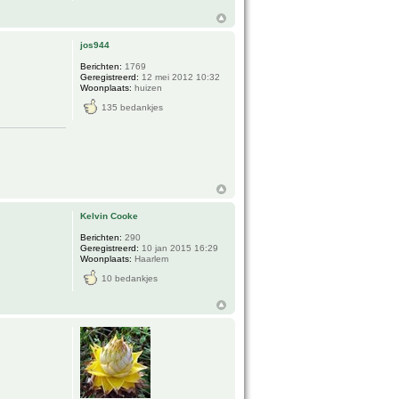
jos944
Berichten:
1769
Geregistreerd:
12 mei 2012 10:32
Woonplaats:
huizen
135 bedankjes
Kelvin Cooke
Berichten:
290
Geregistreerd:
10 jan 2015 16:29
Woonplaats:
Haarlem
10 bedankjes