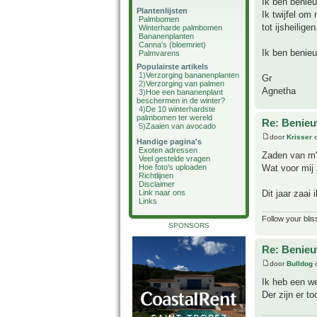
Ik ben benieu
Plantenlijsten
Ik twijfel om
Palmbomen
tot ijsheiligen
Winterharde palmbomen
Bananenplanten
Canna's (bloemriet)
Ik ben benieu
Palmvarens
Populairste artikels
1)
Verzorging bananenplanten
Gr
2)
Verzorging van palmen
Agnetha
3)
Hoe een bananenplant
beschermen in de winter?
4)
De 10 winterhardste
palmbomen ter wereld
Re: Benie
5)
Zaaien van avocado
door
Krisser
o
Handige pagina's
Exoten adressen
Zaden van m'
Veel gestelde vragen
Wat voor mij 
Hoe foto's uploaden
Richtlijnen
Disclaimer
Dit jaar zaai
Link naar ons
Links
Follow your blis
SPONSORS
Re: Benie
door
Bulldog
o
Ik heb een w
Der zijn er 