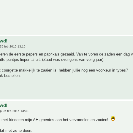
uwd!
25 feb 2015 13:15
teren de eerste pepers en paprika's gezaaid. Van te voren de zaden een dag 
itte puntjes liepen al uit. (Zaad was overigens van vorig jaar).
t courgette makkelijk te zaaien is, hebben jullie nog een voorkeur in types?
k bestellen.
uwd!
p 25 feb 2015 13:33
 met kinderen mijn AH groentes aan het verzamelen en zaaien!.
dat met ze te doen.