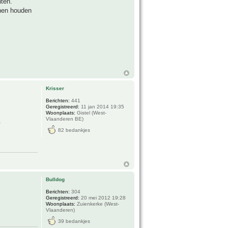
nten.
nnen houden
Krisser
Berichten:
441
Geregistreerd:
11 jan 2014 19:35
Woonplaats:
Gistel (West-
Vlaanderen BE)
.
82 bedankjes
Bulldog
Berichten:
304
Geregistreerd:
20 mei 2012 19:28
Woonplaats:
Zuienkerke (West-
Vlaanderen)
39 bedankjes