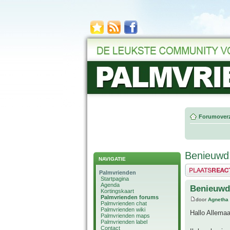
Forumoverz
Benieuwd
NAVIGATIE
Plaats een reactie
Palmvrienden
Startpagina
Agenda
Benieuwd
Kortingskaart
Palmvrienden forums
door
Agnetha
Palmvrienden chat
Palmvrienden wiki
Hallo Allemaa
Palmvrienden maps
Palmvrienden label
Contact