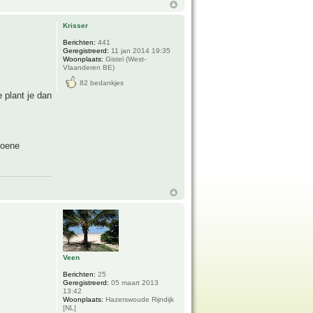
Krisser
Berichten:
441
Geregistreerd:
11 jan 2014 19:35
Woonplaats:
Gistel (West-
Vlaanderen BE)
82 bedankjes
 plant je dan
roene
Veen
Berichten:
25
Geregistreerd:
05 maart 2013
13:42
Woonplaats:
Hazerswoude Rijndijk
[NL]