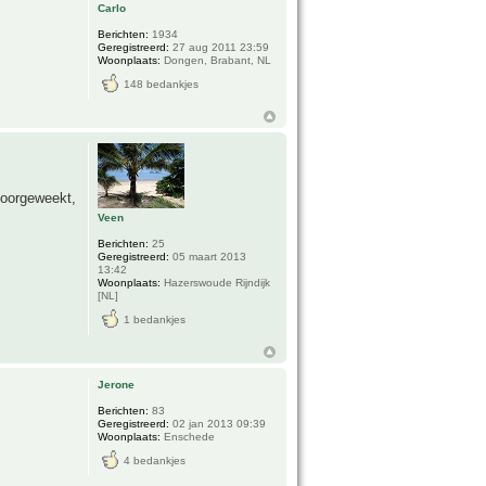
Carlo
Berichten:
1934
Geregistreerd:
27 aug 2011 23:59
Woonplaats:
Dongen, Brabant, NL
148 bedankjes
voorgeweekt,
Veen
Berichten:
25
Geregistreerd:
05 maart 2013
13:42
Woonplaats:
Hazerswoude Rijndijk
[NL]
1 bedankjes
Jerone
Berichten:
83
Geregistreerd:
02 jan 2013 09:39
Woonplaats:
Enschede
4 bedankjes