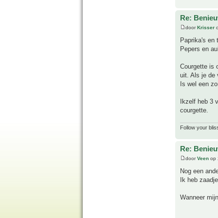
Re: Benie
door
Krisser
o
Paprika's en
Pepers en au
Courgette is 
uit. Als je d
Is wel een zo
Ikzelf heb 3 
courgette.
Follow your blis
Re: Benie
door
Veen
op 
Nog een ander
Ik heb zaadje
Wanneer mijn 