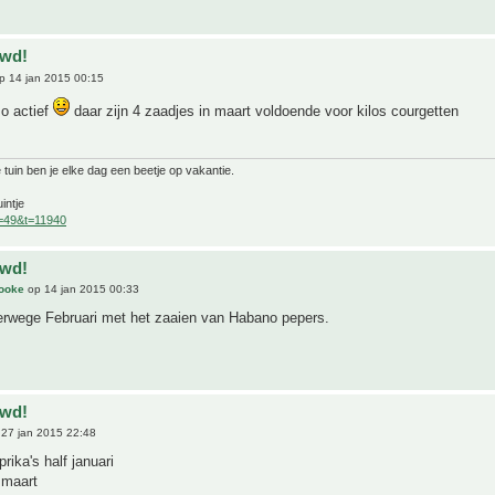
uwd!
p 14 jan 2015 00:15
zo actief
daar zijn 4 zaadjes in maart voldoende voor kilos courgetten
 tuin ben je elke dag een beetje op vakantie.
intje
f=49&t=11940
uwd!
Cooke
op 14 jan 2015 00:33
verwege Februari met het zaaien van Habano pepers.
uwd!
27 jan 2015 22:48
rika's half januari
 maart