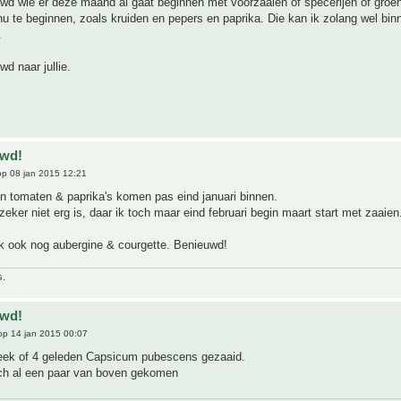
wd wie er deze maand al gaat beginnen met voorzaaien of specerijen of groe
 nu te beginnen, zoals kruiden en pepers en paprika. Die kan ik zolang wel bi
.
wd naar jullie.
uwd!
p 08 jan 2015 12:21
n tomaten & paprika's komen pas eind januari binnen.
zeker niet erg is, daar ik toch maar eind februari begin maart start met zaaien
 ik ook nog aubergine & courgette. Benieuwd!
s.
uwd!
p 14 jan 2015 00:07
eek of 4 geleden Capsicum pubescens gezaaid.
toch al een paar van boven gekomen