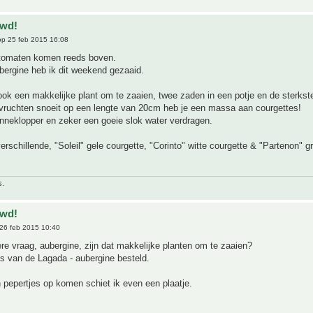
uwd!
p 25 feb 2015 16:08
 tomaten komen reeds boven.
bergine heb ik dit weekend gezaaid.
ook een makkelijke plant om te zaaien, twee zaden in een potje en de sterkste
e vruchten snoeit op een lengte van 20cm heb je een massa aan courgettes!
nneklopper en zeker een goeie slok water verdragen.
verschillende, "Soleil" gele courgette, "Corinto" witte courgette & "Partenon" g
s.
uwd!
26 feb 2015 10:40
e vraag, aubergine, zijn dat makkelijke planten om te zaaien?
s van de Lagada - aubergine besteld.
pepertjes op komen schiet ik even een plaatje.