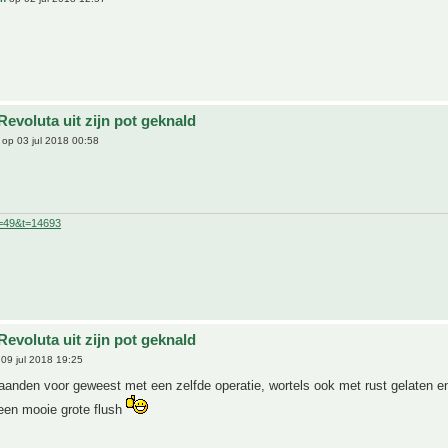
evoluta uit zijn pot geknald
op 03 jul 2018 00:58
f=49&t=14693
evoluta uit zijn pot geknald
09 jul 2018 19:25
aanden voor geweest met een zelfde operatie, wortels ook met rust gelaten e
een mooie grote flush