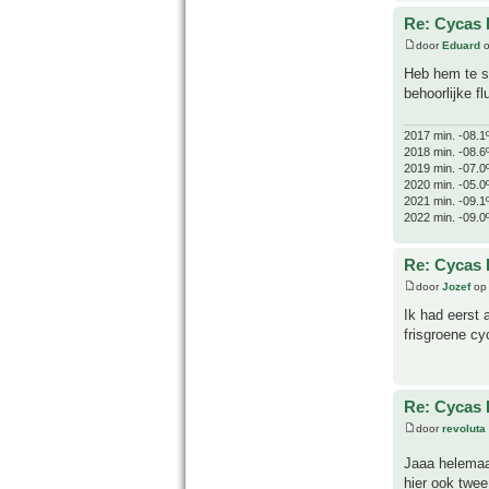
Re: Cycas R
door
Eduard
o
Heb hem te sn
behoorlijke f
2017 min. -08.1
2018 min. -08.6
2019 min. -07.0
2020 min. -05.0
2021 min. -09.1
2022 min. -09.0
Re: Cycas R
door
Jozef
op 
Ik had eerst 
frisgroene cy
Re: Cycas R
door
revoluta
Jaaa helemaal
hier ook twee