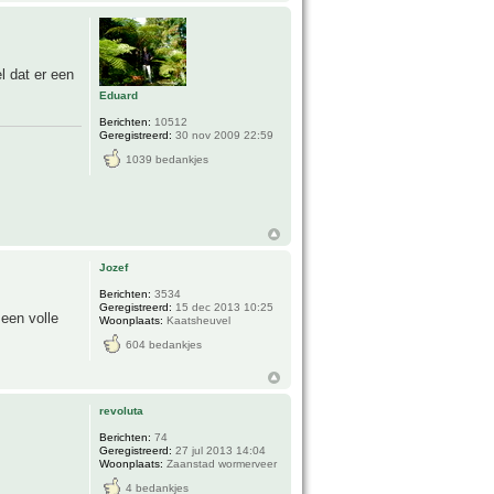
l dat er een
Eduard
Berichten:
10512
Geregistreerd:
30 nov 2009 22:59
1039 bedankjes
Jozef
Berichten:
3534
Geregistreerd:
15 dec 2013 10:25
 een volle
Woonplaats:
Kaatsheuvel
604 bedankjes
revoluta
Berichten:
74
Geregistreerd:
27 jul 2013 14:04
Woonplaats:
Zaanstad wormerveer
4 bedankjes