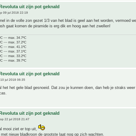
evoluta uit zijn pot geknald
p 09 jul 2018 22:19
el in de volle zon gezet 1/3 van het blad is geel aan het worden, vermoed we
lush gaat komen de piramide is erg dik en hoog aan het zwellen!
ºC --- max. 34.7ºC
ºC --- max. 37.2ºC
ºC --- max. 41.1ºC
ºC --- max. 37.1ºC
ºC --- max. 33.2ºC
ºC --- max. 39.7ºC
evoluta uit zijn pot geknald
10 jul 2018 06:35
al het het gele blad gesnoeid. Dat zou je kunnen doen, dan heb je straks weer
cas.
evoluta uit zijn pot geknald
op 22 jul 2018 21:47
 mooi ziet er top uit,
 met nieuw bladkroon de grootste laat nog op zich wachten.