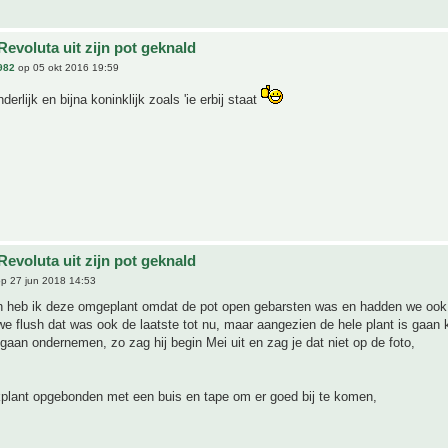
evoluta uit zijn pot geknald
982
op 05 okt 2016 19:59
rlijk en bijna koninklijk zoals 'ie erbij staat
evoluta uit zijn pot geknald
p 27 jun 2018 14:53
en heb ik deze omgeplant omdat de pot open gebarsten was en hadden we ook 
we flush dat was ook de laatste tot nu, maar aangezien de hele plant is gaan 
gaan ondernemen, zo zag hij begin Mei uit en zag je dat niet op de foto,
kplant opgebonden met een buis en tape om er goed bij te komen,