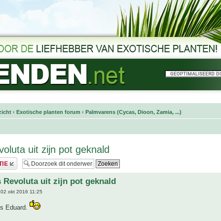
icht
‹
Exotische planten forum
‹
Palmvarens (Cycas, Dioon, Zamia, ...)
oluta uit zijn pot geknald
 Revoluta uit zijn pot geknald
02 okt 2016 11:25
jes Eduard.