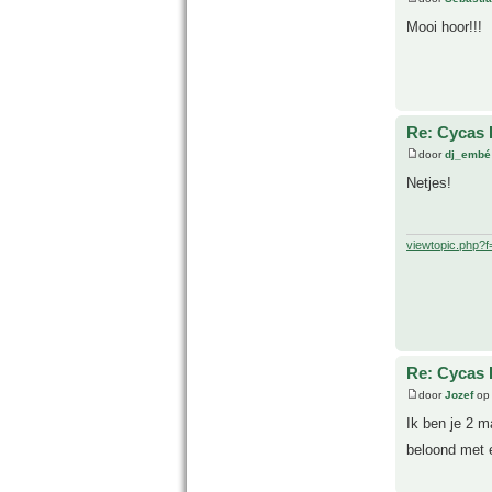
Mooi hoor!!!
Re: Cycas R
door
dj_embé
Netjes!
viewtopic.php?
Re: Cycas R
door
Jozef
op 
Ik ben je 2 m
beloond met 