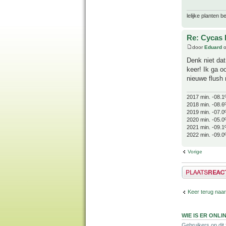
lelijke planten 
Re: Cycas R
door
Eduard
o
Denk niet dat
keer! Ik ga o
nieuwe flush 
2017 min. -08.1
2018 min. -08.6
2019 min. -07.0
2020 min. -05.0
2021 min. -09.1
2022 min. -09.0
Vorige
Plaats een reactie
Keer terug naar
WIE IS ER ONLI
Gebruikers op dit