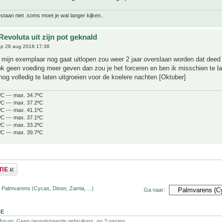
bestaan niet .soms moet je wat langer kijken..
evoluta uit zijn pot geknald
p 29 aug 2018 17:38
 mijn exemplaar nog gaat uitlopen zou weer 2 jaar overslaan worden dat deed 
ok geen voeding meer geven dan zou je het forceren en ben ik misschien te l
nog volledig te laten uitgroeien voor de koelere nachten [Oktober]
ºC --- max. 34.7ºC
ºC --- max. 37.2ºC
ºC --- max. 41.1ºC
ºC --- max. 37.1ºC
ºC --- max. 33.2ºC
ºC --- max. 39.7ºC
 Palmvarens (Cycas, Dioon, Zamia, ...)
Ga naar:
NE
 forum: Geen geregistreerde gebruikers. en 3 gasten