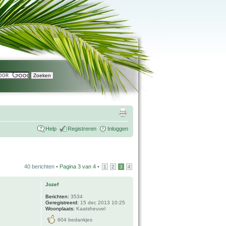
Help
Registreren
Inloggen
40 berichten •
Pagina
3
van
4
•
1
2
3
4
Jozef
Berichten:
3534
Geregistreerd:
15 dec 2013 10:25
Woonplaats:
Kaatsheuvel
604 bedankjes