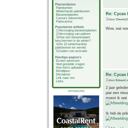
Plantenlijsten
Palmbomen
Winterharde palmbomen
Re: Cycas R
Bananenplanten
Canna's (bloemriet)
door
Cheela1
Palmvarens
Populairste artikels
Wow, wat wonde
1)
Verzorging bananenplanten
2)
Verzorging van palmen
3)
Hoe een bananenplant
beschermen in de winter?
4)
De 10 winterhardste
palmbomen ter wereld
5)
Zaaien van avocado
Handige pagina's
Exoten adressen
Veel gestelde vragen
Hoe foto's uploaden
Richtlijnen
Re: Cycas R
Disclaimer
Link naar ons
door
Eduard
o
Links
2 jaar geled
SPONSORS
jaar een nieu
moest ik wat 
Ik heb de pri