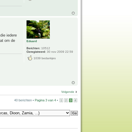
die iedere
aat om de
Eduard
Berichten:
10512
Geregistreerd:
30 nov 2009 22:59
1039 bedankjes
Volgende
40 berichten •
Pagina
3
van
4
•
1
2
3
4