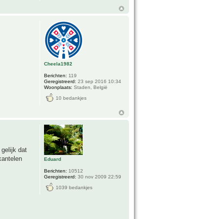
Cheela1982
Berichten:
119
Geregistreerd:
23 sep 2016 10:34
Woonplaats:
Staden, België
10 bedankjes
gelijk dat
kantelen
Eduard
Berichten:
10512
Geregistreerd:
30 nov 2009 22:59
1039 bedankjes