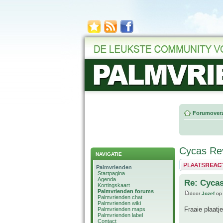
Forumoverz
Cycas Rev
NAVIGATIE
Plaats een reactie
Palmvrienden
Startpagina
Agenda
Re: Cycas
Kortingskaart
Palmvrienden forums
door
Jozef
op 
Palmvrienden chat
Palmvrienden wiki
Fraaie plaat
Palmvrienden maps
Palmvrienden label
Contact