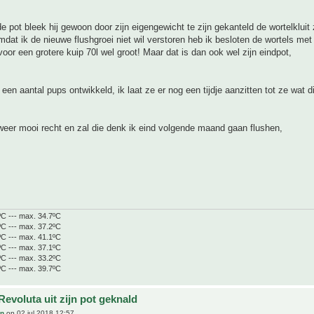
e pot bleek hij gewoon door zijn eigengewicht te zijn gekanteld de wortelkluit 
mdat ik de nieuwe flushgroei niet wil verstoren heb ik besloten de wortels met 
voor een grotere kuip 70l wel groot! Maar dat is dan ook wel zijn eindpot,
 een aantal pups ontwikkeld, ik laat ze er nog een tijdje aanzitten tot ze wat di
weer mooi recht en zal die denk ik eind volgende maand gaan flushen,
ºC --- max. 34.7ºC
ºC --- max. 37.2ºC
ºC --- max. 41.1ºC
ºC --- max. 37.1ºC
ºC --- max. 33.2ºC
ºC --- max. 39.7ºC
evoluta uit zijn pot geknald
an
op 02 jul 2018 12:57