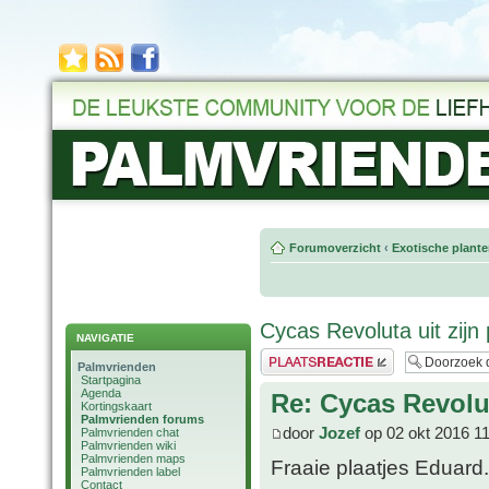
Forumoverzicht
‹
Exotische plant
Cycas Revoluta uit zijn
NAVIGATIE
Plaats een reactie
Palmvrienden
Startpagina
Agenda
Re: Cycas Revolut
Kortingskaart
Palmvrienden forums
door
Jozef
op 02 okt 2016 1
Palmvrienden chat
Palmvrienden wiki
Palmvrienden maps
Fraaie plaatjes Eduard
Palmvrienden label
Contact