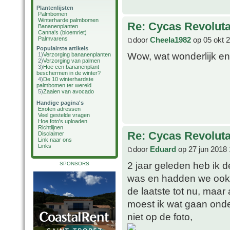
Plantenlijsten
Palmbomen
Winterharde palmbomen
Re: Cycas Revoluta 
Bananenplanten
Canna's (bloemriet)
door
Cheela1982
op 05 okt 
Palmvarens
Populairste artikels
Wow, wat wonderlijk en b
1)
Verzorging bananenplanten
2)
Verzorging van palmen
3)
Hoe een bananenplant
beschermen in de winter?
4)
De 10 winterhardste
palmbomen ter wereld
5)
Zaaien van avocado
Handige pagina's
Exoten adressen
Veel gestelde vragen
Hoe foto's uploaden
Richtlijnen
Re: Cycas Revoluta 
Disclaimer
Link naar ons
Links
door
Eduard
op 27 jun 2018 
2 jaar geleden heb ik
SPONSORS
was en hadden we ook g
de laatste tot nu, maar
moest ik wat gaan onde
niet op de foto,