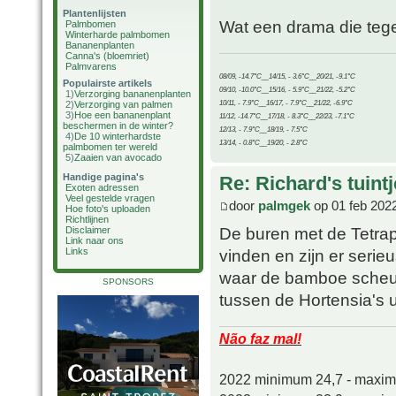
Plantenlijsten
Wat een drama die tegels
Palmbomen
Winterharde palmbomen
Bananenplanten
Canna's (bloemriet)
Palmvarens
08/09, -14.7°C__14/15, - 3.6°C__20/21, -9.1°C
Populairste artikels
09/10, -10.0°C__15/16, - 5.9°C__21/22, -5.2°C
1)
Verzorging bananenplanten
10/11, - 7.9°C__16/17, - 7.9°C__21/22, -6.9°C
2)
Verzorging van palmen
3)
Hoe een bananenplant
11/12, -14.7°C__17/18, - 8.3°C__22/23, -7.1°C
beschermen in de winter?
12/13, - 7.9°C__18/19, - 7.5°C
4)
De 10 winterhardste
13/14, - 0.8°C__19/20, - 2.8°C
palmbomen ter wereld
5)
Zaaien van avocado
Handige pagina's
Re: Richard's tuintj
Exoten adressen
Veel gestelde vragen
door
palmgek
op 01 feb 202
Hoe foto's uploaden
Richtlijnen
De buren met de Tetrap
Disclaimer
Link naar ons
Links
vinden en zijn er serie
waar de bamboe scheut
SPONSORS
tussen de Hortensia's ui
Não faz mal!
2022 minimum 24,7 - maxi