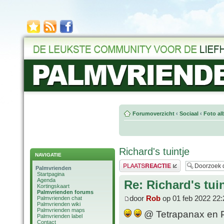
Forumoverzicht
‹
Sociaal
‹
Foto al
Richard's tuintje
NAVIGATIE
Plaats een reactie
Palmvrienden
Startpagina
Agenda
Re: Richard's tuin
Kortingskaart
Palmvrienden forums
door
Rob
op 01 feb 2022 22:
Palmvrienden chat
Palmvrienden wiki
Palmvrienden maps
@ Tetrapanax en P. 
Palmvrienden label
Contact