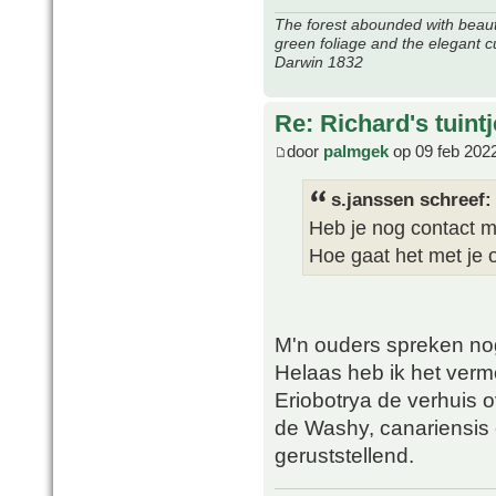
The forest abounded with beauti
green foliage and the elegant c
Darwin 1832
Re: Richard's tuintj
door
palmgek
op 09 feb 202
s.janssen schreef:
Heb je nog contact m
Hoe gaat het met je 
M'n ouders spreken no
Helaas heb ik het ver
Eriobotrya de verhuis o
de Washy, canariensis 
geruststellend.