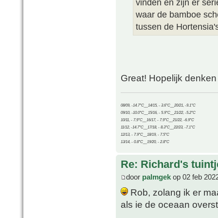
vinden en zijn er ser
waar de bamboe sche
tussen de Hortensia's 
Great! Hopelijk denken
08/09, -14.7°C__14/15, - 3.6°C__20/21, -9.1°C
09/10, -10.0°C__15/16, - 5.9°C__21/22, -5.2°C
10/11, - 7.9°C__16/17, - 7.9°C__21/22, -6.9°C
11/12, -14.7°C__17/18, - 8.3°C__22/23, -7.1°C
12/13, - 7.9°C__18/19, - 7.5°C
13/14, - 0.8°C__19/20, - 2.8°C
Re: Richard's tuintj
door
palmgek
op 02 feb 202
Rob, zolang ik er maar
als ie de oceaan overs