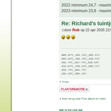
2022 minimum 24,7 - maxi
2023 minimum 23,9 - maxi
Re: Richard's tuintj
door
Rob
op 22 apr 2026 22:
08/09, -14.7°C__14/15, - 3.6°C__20/21, -9.1°C
09/10, -10.0°C__15/16, - 5.9°C__21/22, -5.2°C
10/11, - 7.9°C__16/17, - 7.9°C__21/22, -6.9°C
11/12, -14.7°C__17/18, - 8.3°C__22/23, -7.1°C
12/13, - 7.9°C__18/19, - 7.5°C
13/14, - 0.8°C__19/20, - 2.8°C
Vorige
Plaats een reactie
Keer terug naar Foto album en video
WIE IS ER ONLINE