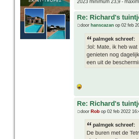
2023 minimum 23,9 - maxi
Re: Richard's tuintj
door
hanscazan
op 02 feb 2
palmgek schreef:
:lol: Mate, ik heb wa
genieten nog dagelij
een uit de beschermi
Re: Richard's tuintj
door
Rob
op 02 feb 2022 16:
palmgek schreef:
De buren met de Tetr