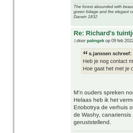
The forest abounded with beauti
green foliage and the elegant c
Darwin 1832
Re: Richard's tuintj
door
palmgek
op 09 feb 202
s.janssen schreef:
Heb je nog contact m
Hoe gaat het met je 
M'n ouders spreken no
Helaas heb ik het ver
Eriobotrya de verhuis o
de Washy, canariensis 
geruststellend.