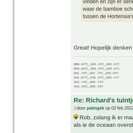
vinden en zijn er ser
waar de bamboe sche
tussen de Hortensia's 
Great! Hopelijk denken
08/09, -14.7°C__14/15, - 3.6°C__20/21, -9.1°C
09/10, -10.0°C__15/16, - 5.9°C__21/22, -5.2°C
10/11, - 7.9°C__16/17, - 7.9°C__21/22, -6.9°C
11/12, -14.7°C__17/18, - 8.3°C__22/23, -7.1°C
12/13, - 7.9°C__18/19, - 7.5°C
13/14, - 0.8°C__19/20, - 2.8°C
Re: Richard's tuintj
door
palmgek
op 02 feb 202
Rob, zolang ik er maar
als ie de oceaan overs