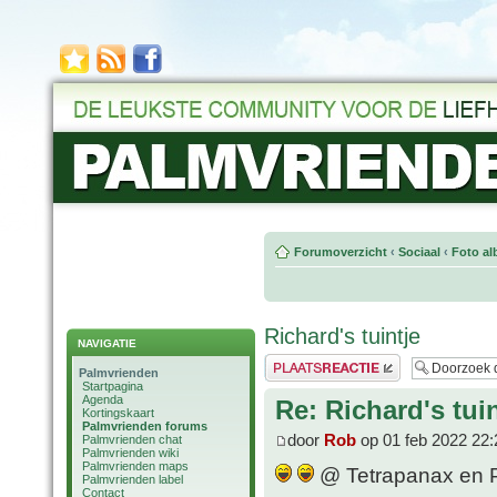
Forumoverzicht
‹
Sociaal
‹
Foto al
Richard's tuintje
NAVIGATIE
Plaats een reactie
Palmvrienden
Startpagina
Agenda
Re: Richard's tuin
Kortingskaart
Palmvrienden forums
door
Rob
op 01 feb 2022 22:
Palmvrienden chat
Palmvrienden wiki
Palmvrienden maps
@ Tetrapanax en P. 
Palmvrienden label
Contact