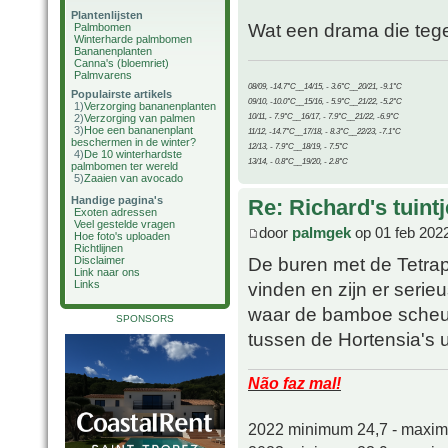
Plantenlijsten
Wat een drama die tegels
Palmbomen
Winterharde palmbomen
Bananenplanten
Canna's (bloemriet)
Palmvarens
08/09, -14.7°C__14/15, - 3.6°C__20/21, -9.1°C
Populairste artikels
09/10, -10.0°C__15/16, - 5.9°C__21/22, -5.2°C
1)
Verzorging bananenplanten
10/11, - 7.9°C__16/17, - 7.9°C__21/22, -6.9°C
2)
Verzorging van palmen
3)
Hoe een bananenplant
11/12, -14.7°C__17/18, - 8.3°C__22/23, -7.1°C
beschermen in de winter?
12/13, - 7.9°C__18/19, - 7.5°C
4)
De 10 winterhardste
13/14, - 0.8°C__19/20, - 2.8°C
palmbomen ter wereld
5)
Zaaien van avocado
Handige pagina's
Re: Richard's tuintj
Exoten adressen
Veel gestelde vragen
door
palmgek
op 01 feb 202
Hoe foto's uploaden
Richtlijnen
De buren met de Tetrap
Disclaimer
Link naar ons
Links
vinden en zijn er serie
waar de bamboe scheut
SPONSORS
tussen de Hortensia's ui
Não faz mal!
2022 minimum 24,7 - maxi