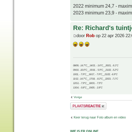
2022 minimum 24,7 - maxi
2023 minimum 23,9 - maxi
Re: Richard's tuintj
door
Rob
op 22 apr 2026 22:
08/09, -14.7°C__14/15, - 3.6°C__20/21, -9.1°C
09/10, -10.0°C__15/16, - 5.9°C__21/22, -5.2°C
10/11, - 7.9°C__16/17, - 7.9°C__21/22, -6.9°C
11/12, -14.7°C__17/18, - 8.3°C__22/23, -7.1°C
12/13, - 7.9°C__18/19, - 7.5°C
13/14, - 0.8°C__19/20, - 2.8°C
Vorige
Plaats een reactie
Keer terug naar Foto album en video
WIE IS ER ONLINE