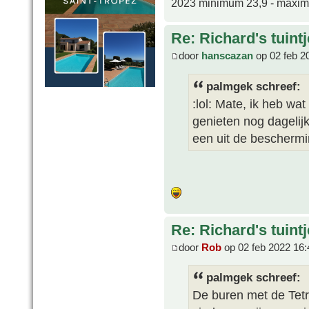
2023 minimum 23,9 - maxi
Re: Richard's tuintj
door
hanscazan
op 02 feb 2
palmgek schreef:
:lol: Mate, ik heb wa
genieten nog dagelij
een uit de beschermi
Re: Richard's tuintj
door
Rob
op 02 feb 2022 16:
palmgek schreef:
De buren met de Tetr