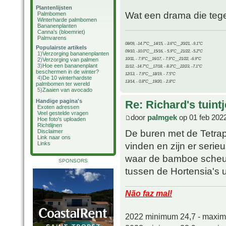
Plantenlijsten
Wat een drama die tegels
Palmbomen
Winterharde palmbomen
Bananenplanten
Canna's (bloemriet)
Palmvarens
08/09, -14.7°C__14/15, - 3.6°C__20/21, -9.1°C
Populairste artikels
09/10, -10.0°C__15/16, - 5.9°C__21/22, -5.2°C
1)
Verzorging bananenplanten
10/11, - 7.9°C__16/17, - 7.9°C__21/22, -6.9°C
2)
Verzorging van palmen
3)
Hoe een bananenplant
11/12, -14.7°C__17/18, - 8.3°C__22/23, -7.1°C
beschermen in de winter?
12/13, - 7.9°C__18/19, - 7.5°C
4)
De 10 winterhardste
13/14, - 0.8°C__19/20, - 2.8°C
palmbomen ter wereld
5)
Zaaien van avocado
Handige pagina's
Re: Richard's tuintj
Exoten adressen
Veel gestelde vragen
door
palmgek
op 01 feb 202
Hoe foto's uploaden
Richtlijnen
De buren met de Tetrap
Disclaimer
Link naar ons
Links
vinden en zijn er serie
waar de bamboe scheut
SPONSORS
tussen de Hortensia's ui
Não faz mal!
2022 minimum 24,7 - maxi