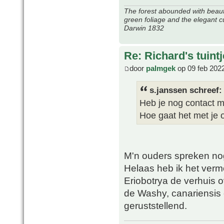
The forest abounded with beauti
green foliage and the elegant c
Darwin 1832
Re: Richard's tuintj
door
palmgek
op 09 feb 202
s.janssen schreef:
Heb je nog contact m
Hoe gaat het met je 
M'n ouders spreken no
Helaas heb ik het ver
Eriobotrya de verhuis o
de Washy, canariensis 
geruststellend.