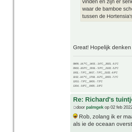
vinden en zijn er ser
waar de bamboe sche
tussen de Hortensia's 
Great! Hopelijk denken
08/09, -14.7°C__14/15, - 3.6°C__20/21, -9.1°C
09/10, -10.0°C__15/16, - 5.9°C__21/22, -5.2°C
10/11, - 7.9°C__16/17, - 7.9°C__21/22, -6.9°C
11/12, -14.7°C__17/18, - 8.3°C__22/23, -7.1°C
12/13, - 7.9°C__18/19, - 7.5°C
13/14, - 0.8°C__19/20, - 2.8°C
Re: Richard's tuintj
door
palmgek
op 02 feb 202
Rob, zolang ik er maar
als ie de oceaan overs