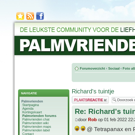
Forumoverzicht
‹
Sociaal
‹
Foto al
Richard's tuintje
NAVIGATIE
Plaats een reactie
Palmvrienden
Startpagina
Agenda
Re: Richard's tuin
Kortingskaart
Palmvrienden forums
door
Rob
op 01 feb 2022 22:
Palmvrienden chat
Palmvrienden wiki
Palmvrienden maps
@ Tetrapanax en P. 
Palmvrienden label
Contact