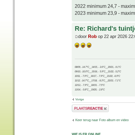
2022 minimum 24,7 - maxi
2023 minimum 23,9 - maxi
Re: Richard's tuintj
door
Rob
op 22 apr 2026 22:
08/09, -14.7°C__14/15, - 3.6°C__20/21, -9.1°C
09/10, -10.0°C__15/16, - 5.9°C__21/22, -5.2°C
10/11, - 7.9°C__16/17, - 7.9°C__21/22, -6.9°C
11/12, -14.7°C__17/18, - 8.3°C__22/23, -7.1°C
12/13, - 7.9°C__18/19, - 7.5°C
13/14, - 0.8°C__19/20, - 2.8°C
Vorige
Plaats een reactie
Keer terug naar Foto album en video
WIE IS ER ONLINE