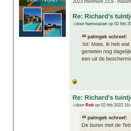
2023 minimum 23,9 - maxi
Re: Richard's tuintj
door
hanscazan
op 02 feb 2
palmgek schreef:
:lol: Mate, ik heb wa
genieten nog dagelij
een uit de beschermi
Re: Richard's tuintj
door
Rob
op 02 feb 2022 16:
palmgek schreef:
De buren met de Tetr