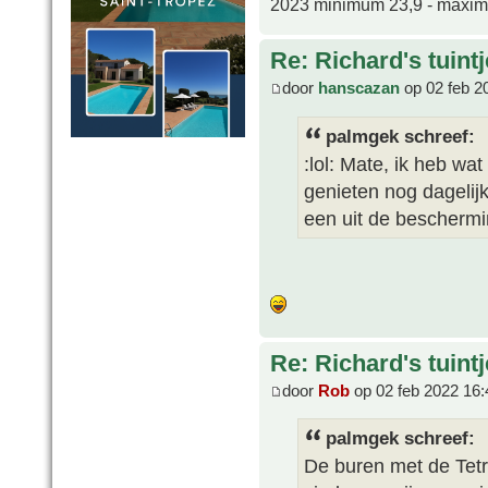
2023 minimum 23,9 - maxi
Re: Richard's tuintj
door
hanscazan
op 02 feb 2
palmgek schreef:
:lol: Mate, ik heb wa
genieten nog dagelij
een uit de beschermi
Re: Richard's tuintj
door
Rob
op 02 feb 2022 16:
palmgek schreef:
De buren met de Tetr