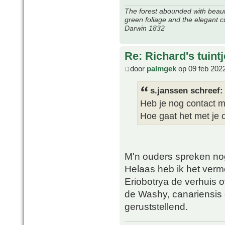
The forest abounded with beauti
green foliage and the elegant c
Darwin 1832
Re: Richard's tuintj
door
palmgek
op 09 feb 202
s.janssen schreef:
Heb je nog contact m
Hoe gaat het met je 
M'n ouders spreken no
Helaas heb ik het ver
Eriobotrya de verhuis o
de Washy, canariensis 
geruststellend.