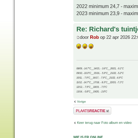
2022 minimum 24,7 - maxi
2023 minimum 23,9 - maxi
Re: Richard's tuintj
door
Rob
op 22 apr 2026 22:
08/09, -14.7°C__14/15, - 3.6°C__20/21, -9.1°C
09/10, -10.0°C__15/16, - 5.9°C__21/22, -5.2°C
10/11, - 7.9°C__16/17, - 7.9°C__21/22, -6.9°C
11/12, -14.7°C__17/18, - 8.3°C__22/23, -7.1°C
12/13, - 7.9°C__18/19, - 7.5°C
13/14, - 0.8°C__19/20, - 2.8°C
Vorige
Plaats een reactie
Keer terug naar Foto album en video
WIE IS ER ONLINE