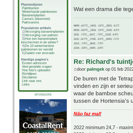
Plantenlijsten
Wat een drama die tegels
Palmbomen
Winterharde palmbomen
Bananenplanten
Canna's (bloemriet)
Palmvarens
08/09, -14.7°C__14/15, - 3.6°C__20/21, -9.1°C
Populairste artikels
09/10, -10.0°C__15/16, - 5.9°C__21/22, -5.2°C
1)
Verzorging bananenplanten
10/11, - 7.9°C__16/17, - 7.9°C__21/22, -6.9°C
2)
Verzorging van palmen
3)
Hoe een bananenplant
11/12, -14.7°C__17/18, - 8.3°C__22/23, -7.1°C
beschermen in de winter?
12/13, - 7.9°C__18/19, - 7.5°C
4)
De 10 winterhardste
13/14, - 0.8°C__19/20, - 2.8°C
palmbomen ter wereld
5)
Zaaien van avocado
Handige pagina's
Re: Richard's tuintj
Exoten adressen
Veel gestelde vragen
door
palmgek
op 01 feb 202
Hoe foto's uploaden
Richtlijnen
De buren met de Tetrap
Disclaimer
Link naar ons
Links
vinden en zijn er serie
waar de bamboe scheut
SPONSORS
tussen de Hortensia's ui
Não faz mal!
2022 minimum 24,7 - maxi