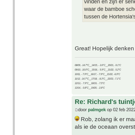
vinden en zijn er ser
waar de bamboe sche
tussen de Hortensia's 
Great! Hopelijk denken
08/09, -14.7°C__14/15, - 3.6°C__20/21, -9.1°C
09/10, -10.0°C__15/16, - 5.9°C__21/22, -5.2°C
10/11, - 7.9°C__16/17, - 7.9°C__21/22, -6.9°C
11/12, -14.7°C__17/18, - 8.3°C__22/23, -7.1°C
12/13, - 7.9°C__18/19, - 7.5°C
13/14, - 0.8°C__19/20, - 2.8°C
Re: Richard's tuintj
door
palmgek
op 02 feb 202
Rob, zolang ik er maar
als ie de oceaan overs