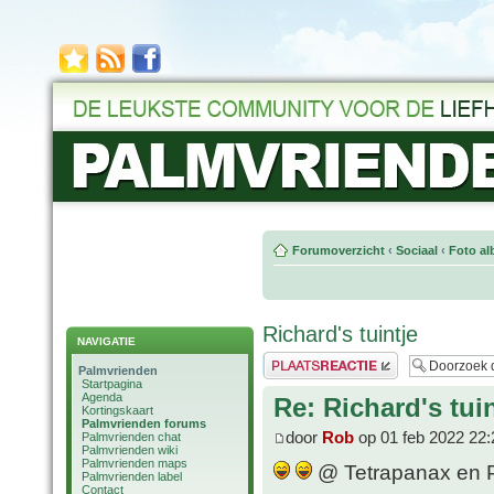
Forumoverzicht
‹
Sociaal
‹
Foto al
Richard's tuintje
NAVIGATIE
Plaats een reactie
Palmvrienden
Startpagina
Agenda
Re: Richard's tuin
Kortingskaart
Palmvrienden forums
door
Rob
op 01 feb 2022 22:
Palmvrienden chat
Palmvrienden wiki
Palmvrienden maps
@ Tetrapanax en P. 
Palmvrienden label
Contact