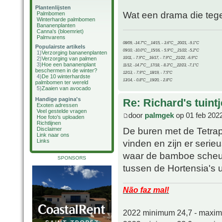
Plantenlijsten
Wat een drama die tegels
Palmbomen
Winterharde palmbomen
Bananenplanten
Canna's (bloemriet)
Palmvarens
08/09, -14.7°C__14/15, - 3.6°C__20/21, -9.1°C
Populairste artikels
09/10, -10.0°C__15/16, - 5.9°C__21/22, -5.2°C
1)
Verzorging bananenplanten
10/11, - 7.9°C__16/17, - 7.9°C__21/22, -6.9°C
2)
Verzorging van palmen
3)
Hoe een bananenplant
11/12, -14.7°C__17/18, - 8.3°C__22/23, -7.1°C
beschermen in de winter?
12/13, - 7.9°C__18/19, - 7.5°C
4)
De 10 winterhardste
13/14, - 0.8°C__19/20, - 2.8°C
palmbomen ter wereld
5)
Zaaien van avocado
Handige pagina's
Re: Richard's tuintj
Exoten adressen
Veel gestelde vragen
door
palmgek
op 01 feb 202
Hoe foto's uploaden
Richtlijnen
De buren met de Tetrap
Disclaimer
Link naar ons
Links
vinden en zijn er serie
waar de bamboe scheut
SPONSORS
tussen de Hortensia's ui
Não faz mal!
2022 minimum 24,7 - maxi