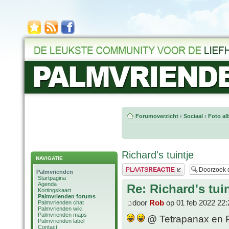
Forumoverzicht
‹
Sociaal
‹
Foto al
Richard's tuintje
NAVIGATIE
Plaats een reactie
Palmvrienden
Startpagina
Agenda
Re: Richard's tuin
Kortingskaart
Palmvrienden forums
door
Rob
op 01 feb 2022 22:
Palmvrienden chat
Palmvrienden wiki
Palmvrienden maps
@ Tetrapanax en P. 
Palmvrienden label
Contact