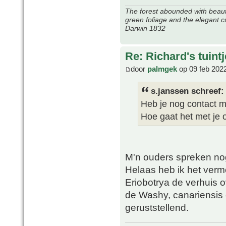
The forest abounded with beauti
green foliage and the elegant c
Darwin 1832
Re: Richard's tuintj
door
palmgek
op 09 feb 202
s.janssen schreef:
Heb je nog contact m
Hoe gaat het met je 
M'n ouders spreken no
Helaas heb ik het ver
Eriobotrya de verhuis o
de Washy, canariensis 
geruststellend.