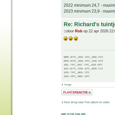
2022 minimum 24,7 - maxi
2023 minimum 23,9 - maxi
Re: Richard's tuintj
door
Rob
op 22 apr 2026 22:
08/09, -14.7°C__14/15, - 3.6°C__20/21, -9.1°C
09/10, -10.0°C__15/16, - 5.9°C__21/22, -5.2°C
10/11, - 7.9°C__16/17, - 7.9°C__21/22, -6.9°C
11/12, -14.7°C__17/18, - 8.3°C__22/23, -7.1°C
12/13, - 7.9°C__18/19, - 7.5°C
13/14, - 0.8°C__19/20, - 2.8°C
Vorige
Plaats een reactie
Keer terug naar Foto album en video
WIE IS ER ONLINE