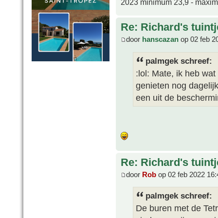
2023 minimum 23,9 - maxi
Re: Richard's tuintj
door
hanscazan
op 02 feb 2
palmgek schreef:
:lol: Mate, ik heb wa
genieten nog dagelij
een uit de beschermi
Re: Richard's tuintj
door
Rob
op 02 feb 2022 16:
palmgek schreef:
De buren met de Tetr