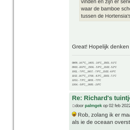
vinden en zijn er ser
waar de bamboe sche
tussen de Hortensia's 
Great! Hopelijk denken
08/09, -14.7°C__14/15, - 3.6°C__20/21, -9.1°C
09/10, -10.0°C__15/16, - 5.9°C__21/22, -5.2°C
10/11, - 7.9°C__16/17, - 7.9°C__21/22, -6.9°C
11/12, -14.7°C__17/18, - 8.3°C__22/23, -7.1°C
12/13, - 7.9°C__18/19, - 7.5°C
13/14, - 0.8°C__19/20, - 2.8°C
Re: Richard's tuintj
door
palmgek
op 02 feb 202
Rob, zolang ik er maar
als ie de oceaan overs