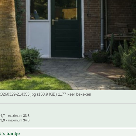
0260329-214353.jpg (150.9 KiB) 1177 keer bekeken
4,7 - maximum 33,6
3,9 - maximum 34,0
's tuintje