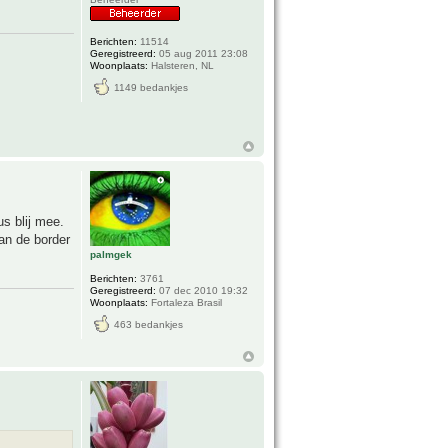
Berichten:
11514
Geregistreerd:
05 aug 2011 23:08
Woonplaats:
Halsteren, NL
1149 bedankjes
s blij mee.
an de border
palmgek
Berichten:
3761
Geregistreerd:
07 dec 2010 19:32
Woonplaats:
Fortaleza Brasil
463 bedankjes