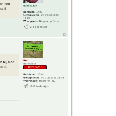
 van een
hanscazan
setii
Berichten:
1489
Geregistreerd:
26 maart 2015
14:01
Woonplaats:
Bergen op Zoom
175 bedankjes
Rob
s blij mee.
Beheerder
van de
Berichten:
11514
Geregistreerd:
05 aug 2011 23:08
Woonplaats:
Halsteren, NL
1149 bedankjes