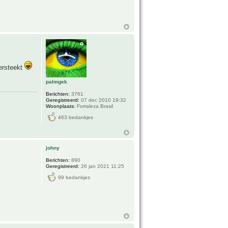
versteekt
palmgek
Berichten:
3761
Geregistreerd:
07 dec 2010 19:32
Woonplaats:
Fortaleza Brasil
463 bedankjes
johny
Berichten:
890
Geregistreerd:
26 jan 2021 11:25
99 bedankjes