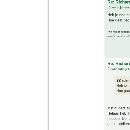
Re: Richard
door
s.jansse
Heb je nog c
Hoe gaat het 
The forest abounded
fronds, most worth
Re: Richard
door
palmgek
s.jan
Heb je n
Hoe gaat
M'n ouders s
Helaas heb i
hebben. De la
geruststellen