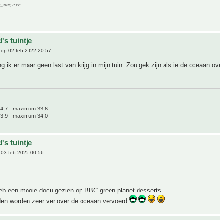
C__22/23, -7.1°C
's tuintje
op 02 feb 2022 20:57
g ik er maar geen last van krijg in mijn tuin. Zou gek zijn als ie de oceaan o
4,7 - maximum 33,6
3,9 - maximum 34,0
's tuintje
03 feb 2022 00:56
heb een mooie docu gezien op BBC green planet desserts
en worden zeer ver over de oceaan vervoerd