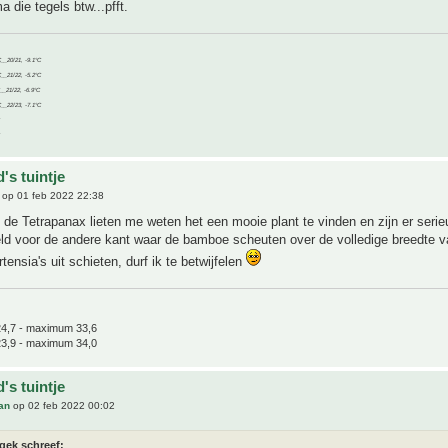
 die tegels btw...pfft.
C__20/21, -9.1°C
C__21/22, -5.2°C
C__21/22, -6.9°C
C__22/23, -7.1°C
's tuintje
op 01 feb 2022 22:38
de Tetrapanax lieten me weten het een mooie plant te vinden en zijn er serieu
eld voor de andere kant waar de bamboe scheuten over de volledige breedte v
tensia's uit schieten, durf ik te betwijfelen
4,7 - maximum 33,6
3,9 - maximum 34,0
's tuintje
an
op 02 feb 2022 00:02
gek schreef: