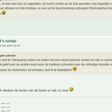
te, ik heb wat voor ze nagelaten, de buren rechts op de foto genieten nog dagelijks
ax uitloper en links hebben ze een uit de bescherming ontsnapte Phyllostachys bis
ie
's tuintje
2 feb 2022 16:47
gek schreef:
 met de Tetrapanax lieten me weten het een mooie plant te vinden en zijn er serieu
ok geld voor de andere kant waar de bamboe scheuten over de volledige breedte 
ssen de Hortensia's uit schieten, durf ik te betwijfelen
ijk denken de buren van de buren er ook zo over
C__20/21, -9.1°C
C__21/22, -5.2°C
C__21/22, -6.9°C