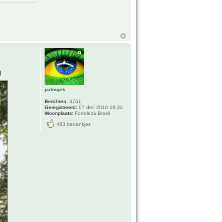
palmgek
Berichten:
3761
Geregistreerd:
07 dec 2010 19:32
Woonplaats:
Fortaleza Brasil
463 bedankjes