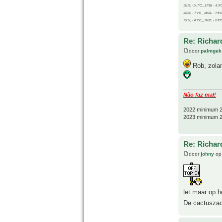
11/12, -14.7°C__17/18, - 8.3°
12/13, - 7.9°C__18/19, - 7.5°C
13/14, - 0.8°C__19/20, - 2.8°C
Re: Richard
door
palmgek
Rob, zolan
Não faz mal!
2022 minimum 2
2023 minimum 2
Re: Richard
door
johny
op 
let maar op 
De cactuszad