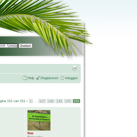
Help
Registreren
Inloggen
gina
151
van
151
•
...
1
147
148
149
150
151
Rob
Beheerder