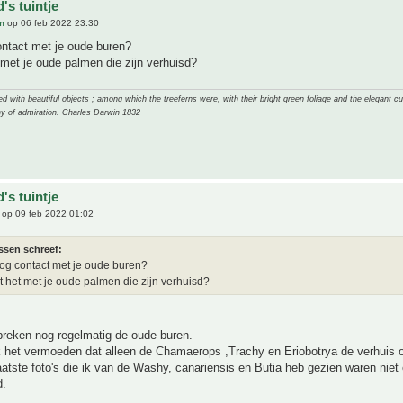
's tuintje
n
op 06 feb 2022 23:30
ontact met je oude buren?
met je oude palmen die zijn verhuisd?
 with beautiful objects ; among which the treeferns were, with their bright green foliage and the elegant cur
y of admiration. Charles Darwin 1832
's tuintje
op 09 feb 2022 01:02
ssen schreef:
og contact met je oude buren?
 het met je oude palmen die zijn verhuisd?
preken nog regelmatig de oude buren.
k het vermoeden dat alleen de Chamaerops ,Trachy en Eriobotrya de verhuis o
atste foto's die ik van de Washy, canariensis en Butia heb gezien waren niet 
d.