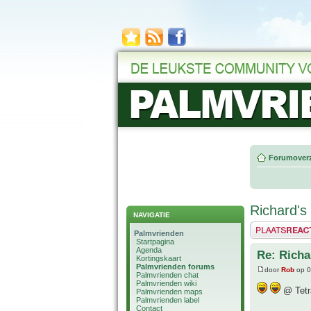
Forumoverz
Richard's 
NAVIGATIE
Plaats een reactie
Palmvrienden
Startpagina
Agenda
Re: Richar
Kortingskaart
Palmvrienden forums
door
Rob
op 0
Palmvrienden chat
Palmvrienden wiki
@ Tetra
Palmvrienden maps
Palmvrienden label
Contact