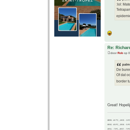
:lol: Ma
Tetrapan
epidem
Re: Richard
door
Rob
op 0
palm
De buren
Of dat o
border tu
Great! Hopel
08/09, -14.7°C__14/15, - 3.6°
09/10, -10.0°C__15/16, - 5.9°
10/11, - 7.9°C__16/17, - 7.9°