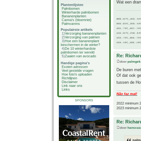
Wat een drama
Plantenlijsten
Palmbomen
Winterharde palmbomen
Bananenplanten
08/09, -14.7°C__14/15, - 3.6°
Canna's (bloemriet)
Palmvarens
09/10, -10.0°C__15/16, - 5.9°
10/11, - 7.9°C__16/17, - 7.9°
Populairste artikels
1)
Verzorging bananenplanten
11/12, -14.7°C__17/18, - 8.3°
2)
Verzorging van palmen
12/13, - 7.9°C__18/19, - 7.5°C
3)
Hoe een bananenplant
13/14, - 0.8°C__19/20, - 2.8°C
beschermen in de winter?
4)
De 10 winterhardste
palmbomen ter wereld
Re: Richard
5)
Zaaien van avocado
door
palmgek
Handige pagina's
Exoten adressen
De buren met 
Veel gestelde vragen
Hoe foto's uploaden
Of dat ook g
Richtlijnen
Disclaimer
tussen de Hor
Link naar ons
Links
Não faz mal!
SPONSORS
2022 minimum 2
2023 minimum 2
Re: Richard
door
hanscaz
palm