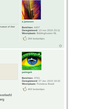
s.janssen
vature of their
Berichten:
4407
Geregistreerd:
13 nov 2010 23:11
Woonplaats:
Biddinghuizen NL
284 bedankjes
palmgek
Berichten:
3761
Geregistreerd:
07 dec 2010 19:32
Woonplaats:
Fortaleza Brasil
463 bedankjes
verleefd
erg