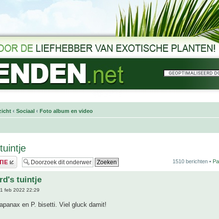
icht
‹
Sociaal
‹
Foto album en video
tuintje
1510 berichten •
Pa
d's tuintje
1 feb 2022 22:29
panax en P. bisetti. Viel gluck damit!