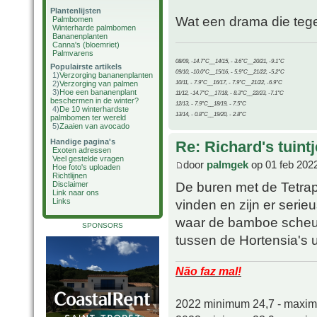
Plantenlijsten
Wat een drama die tegels
Palmbomen
Winterharde palmbomen
Bananenplanten
Canna's (bloemriet)
Palmvarens
08/09, -14.7°C__14/15, - 3.6°C__20/21, -9.1°C
Populairste artikels
09/10, -10.0°C__15/16, - 5.9°C__21/22, -5.2°C
1)
Verzorging bananenplanten
10/11, - 7.9°C__16/17, - 7.9°C__21/22, -6.9°C
2)
Verzorging van palmen
3)
Hoe een bananenplant
11/12, -14.7°C__17/18, - 8.3°C__22/23, -7.1°C
beschermen in de winter?
12/13, - 7.9°C__18/19, - 7.5°C
4)
De 10 winterhardste
13/14, - 0.8°C__19/20, - 2.8°C
palmbomen ter wereld
5)
Zaaien van avocado
Handige pagina's
Re: Richard's tuintj
Exoten adressen
Veel gestelde vragen
door
palmgek
op 01 feb 202
Hoe foto's uploaden
Richtlijnen
De buren met de Tetrap
Disclaimer
Link naar ons
Links
vinden en zijn er serie
waar de bamboe scheut
SPONSORS
tussen de Hortensia's ui
Não faz mal!
2022 minimum 24,7 - maxi