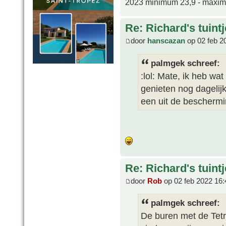
2023 minimum 23,9 - maxi
Re: Richard's tuintj
door
hanscazan
op 02 feb 2
palmgek schreef:
:lol: Mate, ik heb wa
genieten nog dagelij
een uit de beschermi
Re: Richard's tuintj
door
Rob
op 02 feb 2022 16:
palmgek schreef:
De buren met de Tetr