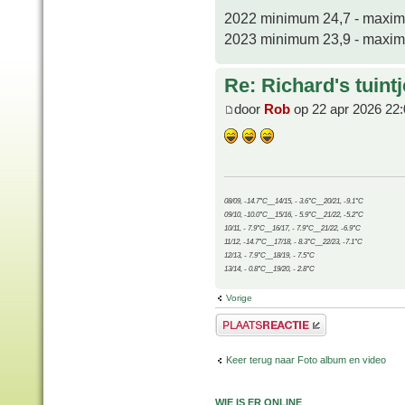
2022 minimum 24,7 - maxi
2023 minimum 23,9 - maxi
Re: Richard's tuintj
door
Rob
op 22 apr 2026 22:
08/09, -14.7°C__14/15, - 3.6°C__20/21, -9.1°C
09/10, -10.0°C__15/16, - 5.9°C__21/22, -5.2°C
10/11, - 7.9°C__16/17, - 7.9°C__21/22, -6.9°C
11/12, -14.7°C__17/18, - 8.3°C__22/23, -7.1°C
12/13, - 7.9°C__18/19, - 7.5°C
13/14, - 0.8°C__19/20, - 2.8°C
Vorige
Plaats een reactie
Keer terug naar Foto album en video
WIE IS ER ONLINE