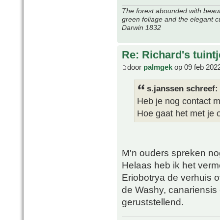
The forest abounded with beauti
green foliage and the elegant c
Darwin 1832
Re: Richard's tuintj
door
palmgek
op 09 feb 202
s.janssen schreef:
Heb je nog contact m
Hoe gaat het met je 
M'n ouders spreken no
Helaas heb ik het ver
Eriobotrya de verhuis o
de Washy, canariensis 
geruststellend.