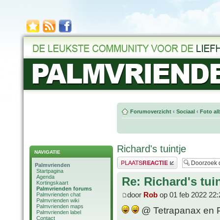
Forumoverzicht
‹
Sociaal
‹
Foto al
Richard's tuintje
NAVIGATIE
Plaats een reactie
Palmvrienden
Startpagina
Agenda
Re: Richard's tuin
Kortingskaart
Palmvrienden forums
door
Rob
op 01 feb 2022 22:
Palmvrienden chat
Palmvrienden wiki
Palmvrienden maps
@ Tetrapanax en P. 
Palmvrienden label
Contact