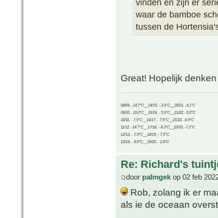
vinden en zijn er ser
waar de bamboe sche
tussen de Hortensia's 
Great! Hopelijk denken
08/09, -14.7°C__14/15, - 3.6°C__20/21, -9.1°C
09/10, -10.0°C__15/16, - 5.9°C__21/22, -5.2°C
10/11, - 7.9°C__16/17, - 7.9°C__21/22, -6.9°C
11/12, -14.7°C__17/18, - 8.3°C__22/23, -7.1°C
12/13, - 7.9°C__18/19, - 7.5°C
13/14, - 0.8°C__19/20, - 2.8°C
Re: Richard's tuintj
door
palmgek
op 02 feb 202
Rob, zolang ik er maar
als ie de oceaan overs