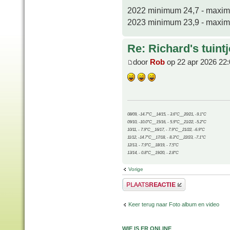
2022 minimum 24,7 - maxi
2023 minimum 23,9 - maxi
Re: Richard's tuintj
door
Rob
op 22 apr 2026 22:
08/09, -14.7°C__14/15, - 3.6°C__20/21, -9.1°C
09/10, -10.0°C__15/16, - 5.9°C__21/22, -5.2°C
10/11, - 7.9°C__16/17, - 7.9°C__21/22, -6.9°C
11/12, -14.7°C__17/18, - 8.3°C__22/23, -7.1°C
12/13, - 7.9°C__18/19, - 7.5°C
13/14, - 0.8°C__19/20, - 2.8°C
Vorige
Plaats een reactie
Keer terug naar Foto album en video
WIE IS ER ONLINE