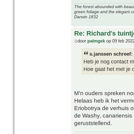
The forest abounded with beauti
green foliage and the elegant c
Darwin 1832
Re: Richard's tuintj
door
palmgek
op 09 feb 202
s.janssen schreef:
Heb je nog contact m
Hoe gaat het met je 
M'n ouders spreken no
Helaas heb ik het ver
Eriobotrya de verhuis o
de Washy, canariensis 
geruststellend.