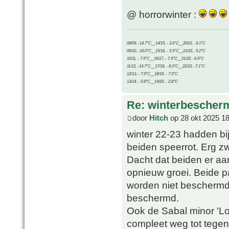
@ horrorwinter :
08/09, -14.7°C__14/15, - 3.6°C__20/21, -9.1°C
09/10, -10.0°C__15/16, - 5.9°C__21/22, -5.2°C
10/11, - 7.9°C__16/17, - 7.9°C__21/22, -6.9°C
11/12, -14.7°C__17/18, - 8.3°C__22/23, -7.1°C
12/13, - 7.9°C__18/19, - 7.5°C
13/14, - 0.8°C__19/20, - 2.8°C
Re: winterbescher
door
Hitch
op 28 okt 2025 18
winter 22-23 hadden bij
beiden speerrot. Erg zw
Dacht dat beiden er aa
opnieuw groei. Beide pa
worden niet beschermd.
beschermd.
Ook de Sabal minor 'Lo
compleet weg tot tegen