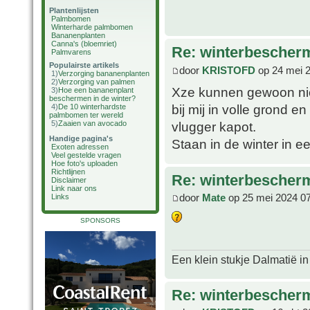
Plantenlijsten
Palmbomen
Winterharde palmbomen
Bananenplanten
Canna's (bloemriet)
Re: winterbescher
Palmvarens
Populairste artikels
door
KRISTOFD
op 24 mei 
1)
Verzorging bananenplanten
2)
Verzorging van palmen
Xze kunnen gewoon niet
3)
Hoe een bananenplant
beschermen in de winter?
bij mij in volle grond e
4)
De 10 winterhardste
palmbomen ter wereld
vlugger kapot.
5)
Zaaien van avocado
Handige pagina's
Staan in de winter in 
Exoten adressen
Veel gestelde vragen
Hoe foto's uploaden
Richtlijnen
Re: winterbescher
Disclaimer
Link naar ons
door
Mate
op 25 mei 2024 0
Links
SPONSORS
Een klein stukje Dalmatië in
Re: winterbescher