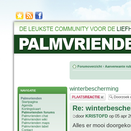
Forumoverzicht
‹
Aanverwante rub
winterbescherming
NAVIGATIE
Plaats een reactie
Palmvrienden
Startpagina
Agenda
Re: winterbesch
Kortingskaart
Palmvrienden forums
door
KRISTOFD
op 05 apr 2
Palmvrienden chat
Palmvrienden wiki
Palmvrienden maps
Alles er mooi doorgeko
Palmvrienden label
Contact