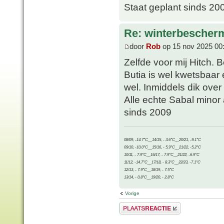
Staat geplant sinds 20
Re: winterbescher
door
Rob
op 15 nov 2025 00
Zelfde voor mij Hitch. 
Butia is wel kwetsbaar
wel. Inmiddels dik ove
Alle echte Sabal minor
sinds 2009
08/09, -14.7°C__14/15, - 3.6°C__20/21, -9.1°C
09/10, -10.0°C__15/16, - 5.9°C__21/22, -5.2°C
10/11, - 7.9°C__16/17, - 7.9°C__21/22, -6.9°C
11/12, -14.7°C__17/18, - 8.3°C__22/23, -7.1°C
12/13, - 7.9°C__18/19, - 7.5°C
13/14, - 0.8°C__19/20, - 2.8°C
Vorige
Plaats een reactie