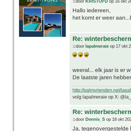
door
KRISTOFD
op 16 okt 2
Hallo iedereen,
het komt er weer aan...
Re: winterbescher
door
lapalmeraie
op 17 okt 
weeral... elk jaar is er
De laatste jaren hebbe
http://palmvrienden.net/lapa
volg lapalmeraie op X: @la
Re: winterbescher
door
Dennis_S
op 18 okt 20
Ja, tegenovergestelde 