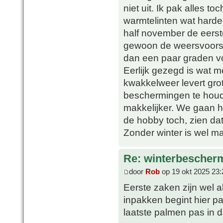
niet uit. Ik pak alles to
warmtelinten wat harde
half november de eerste
gewoon de weersvoorspe
dan een paar graden vor
Eerlijk gezegd is wat m
kwakkelweer levert gro
beschermingen te houd
makkelijker. We gaan he
de hobby toch, zien da
Zonder winter is wel ma
Re: winterbescher
door
Rob
op 19 okt 2025 23:
Eerste zaken zijn wel a
inpakken begint hier p
laatste palmen pas in d