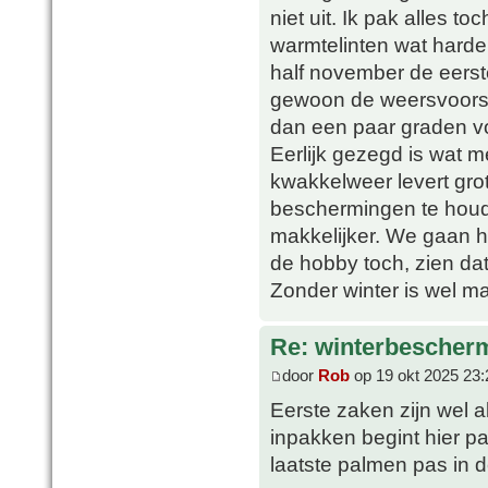
niet uit. Ik pak alles to
warmtelinten wat harde
half november de eerste
gewoon de weersvoorspe
dan een paar graden vor
Eerlijk gezegd is wat m
kwakkelweer levert gro
beschermingen te houd
makkelijker. We gaan he
de hobby toch, zien da
Zonder winter is wel ma
Re: winterbescher
door
Rob
op 19 okt 2025 23:
Eerste zaken zijn wel a
inpakken begint hier p
laatste palmen pas in d