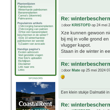
Plantenlijsten
Palmbomen
Winterharde palmbomen
Bananenplanten
Canna's (bloemriet)
Re: winterbescher
Palmvarens
Populairste artikels
door
KRISTOFD
op 24 mei 
1)
Verzorging bananenplanten
2)
Verzorging van palmen
Xze kunnen gewoon niet
3)
Hoe een bananenplant
beschermen in de winter?
bij mij in volle grond e
4)
De 10 winterhardste
palmbomen ter wereld
vlugger kapot.
5)
Zaaien van avocado
Handige pagina's
Staan in de winter in 
Exoten adressen
Veel gestelde vragen
Hoe foto's uploaden
Richtlijnen
Re: winterbescher
Disclaimer
Link naar ons
door
Mate
op 25 mei 2024 0
Links
SPONSORS
Een klein stukje Dalmatië in
Re: winterbescher