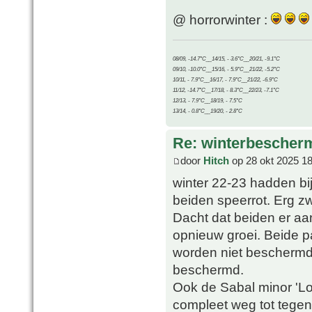
@ horrorwinter :
08/09, -14.7°C__14/15, - 3.6°C__20/21, -9.1°C
09/10, -10.0°C__15/16, - 5.9°C__21/22, -5.2°C
10/11, - 7.9°C__16/17, - 7.9°C__21/22, -6.9°C
11/12, -14.7°C__17/18, - 8.3°C__22/23, -7.1°C
12/13, - 7.9°C__18/19, - 7.5°C
13/14, - 0.8°C__19/20, - 2.8°C
Re: winterbescher
door
Hitch
op 28 okt 2025 18
winter 22-23 hadden bij
beiden speerrot. Erg zw
Dacht dat beiden er aa
opnieuw groei. Beide pa
worden niet beschermd.
beschermd.
Ook de Sabal minor 'Lo
compleet weg tot tegen