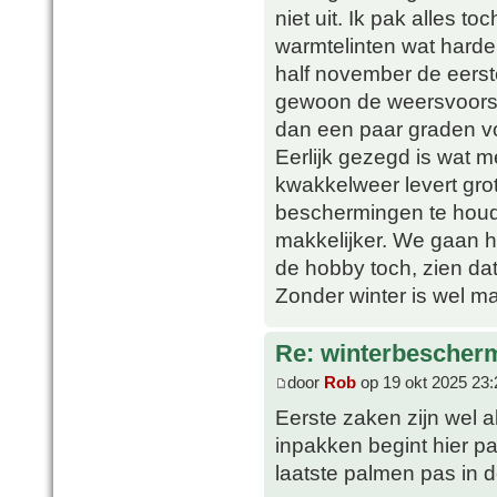
niet uit. Ik pak alles to
warmtelinten wat harde
half november de eerste
gewoon de weersvoorspe
dan een paar graden vor
Eerlijk gezegd is wat m
kwakkelweer levert gro
beschermingen te houd
makkelijker. We gaan he
de hobby toch, zien da
Zonder winter is wel ma
Re: winterbescher
door
Rob
op 19 okt 2025 23:
Eerste zaken zijn wel a
inpakken begint hier p
laatste palmen pas in d