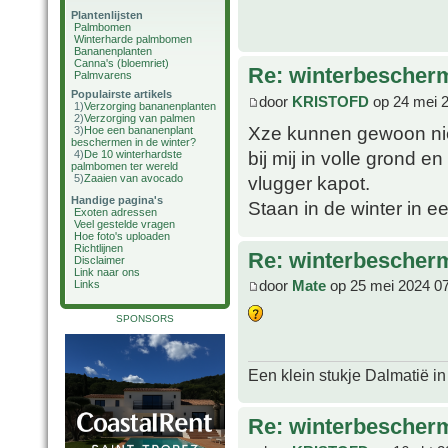
Plantenlijsten
Palmbomen
Winterharde palmbomen
Bananenplanten
Canna's (bloemriet)
Re: winterbescher
Palmvarens
Populairste artikels
door
KRISTOFD
op 24 mei 
1)
Verzorging bananenplanten
2)
Verzorging van palmen
Xze kunnen gewoon niet
3)
Hoe een bananenplant
beschermen in de winter?
bij mij in volle grond e
4)
De 10 winterhardste
palmbomen ter wereld
vlugger kapot.
5)
Zaaien van avocado
Handige pagina's
Staan in de winter in 
Exoten adressen
Veel gestelde vragen
Hoe foto's uploaden
Richtlijnen
Re: winterbescher
Disclaimer
Link naar ons
door
Mate
op 25 mei 2024 0
Links
SPONSORS
Een klein stukje Dalmatië in
Re: winterbescher