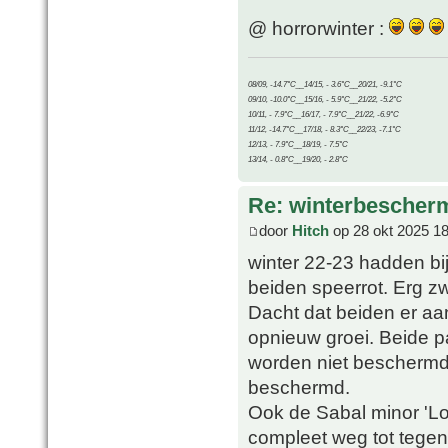
@ horrorwinter :
08/09, -14.7°C__14/15, - 3.6°C__20/21, -9.1°C
09/10, -10.0°C__15/16, - 5.9°C__21/22, -5.2°C
10/11, - 7.9°C__16/17, - 7.9°C__21/22, -6.9°C
11/12, -14.7°C__17/18, - 8.3°C__22/23, -7.1°C
12/13, - 7.9°C__18/19, - 7.5°C
13/14, - 0.8°C__19/20, - 2.8°C
Re: winterbescher
door
Hitch
op 28 okt 2025 18
winter 22-23 hadden bij
beiden speerrot. Erg zw
Dacht dat beiden er aa
opnieuw groei. Beide pa
worden niet beschermd.
beschermd.
Ook de Sabal minor 'Lo
compleet weg tot tegen