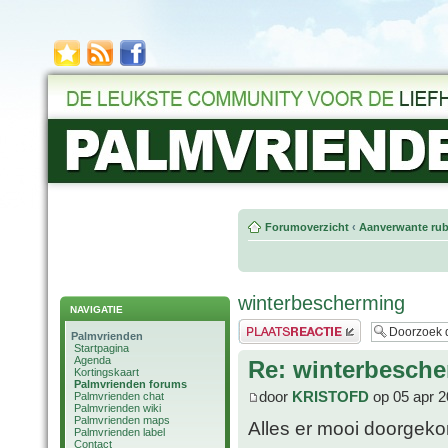
Forumoverzicht
‹
Aanverwante rub
winterbescherming
NAVIGATIE
Plaats een reactie
Palmvrienden
Startpagina
Agenda
Re: winterbesch
Kortingskaart
Palmvrienden forums
door
KRISTOFD
op 05 apr 2
Palmvrienden chat
Palmvrienden wiki
Palmvrienden maps
Alles er mooi doorgeko
Palmvrienden label
Contact