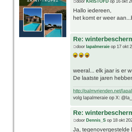
door
KRISTOFD
op 16 okt 2
Hallo iedereen,
het komt er weer aan...
Re: winterbescher
door
lapalmeraie
op 17 okt 
weeral... elk jaar is er
De laatste jaren hebbe
http://palmvrienden.net/lapa
volg lapalmeraie op X: @la
Re: winterbescher
door
Dennis_S
op 18 okt 20
Ja, tegenovergestelde 