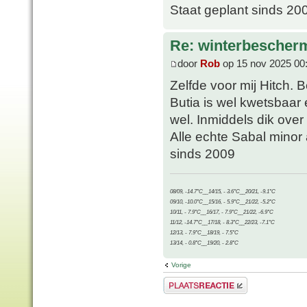
Staat geplant sinds 20
Re: winterbescher
door
Rob
op 15 nov 2025 00
Zelfde voor mij Hitch. 
Butia is wel kwetsbaar
wel. Inmiddels dik ove
Alle echte Sabal minor
sinds 2009
08/09, -14.7°C__14/15, - 3.6°C__20/21, -9.1°C
09/10, -10.0°C__15/16, - 5.9°C__21/22, -5.2°C
10/11, - 7.9°C__16/17, - 7.9°C__21/22, -6.9°C
11/12, -14.7°C__17/18, - 8.3°C__22/23, -7.1°C
12/13, - 7.9°C__18/19, - 7.5°C
13/14, - 0.8°C__19/20, - 2.8°C
Vorige
Plaats een reactie