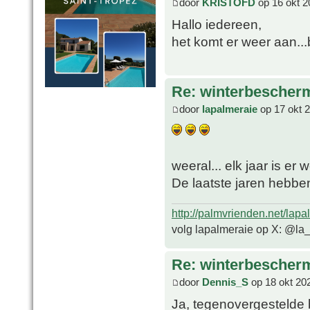
door
KRISTOFD
op 16 okt 2
Hallo iedereen,
het komt er weer aan...
Re: winterbescher
door
lapalmeraie
op 17 okt 
weeral... elk jaar is er
De laatste jaren hebbe
http://palmvrienden.net/lapa
volg lapalmeraie op X: @la
Re: winterbescher
door
Dennis_S
op 18 okt 20
Ja, tegenovergestelde 