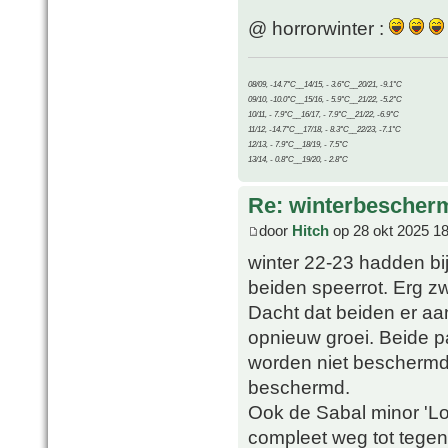
@ horrorwinter :
08/09, -14.7°C__14/15, - 3.6°C__20/21, -9.1°C
09/10, -10.0°C__15/16, - 5.9°C__21/22, -5.2°C
10/11, - 7.9°C__16/17, - 7.9°C__21/22, -6.9°C
11/12, -14.7°C__17/18, - 8.3°C__22/23, -7.1°C
12/13, - 7.9°C__18/19, - 7.5°C
13/14, - 0.8°C__19/20, - 2.8°C
Re: winterbescher
door
Hitch
op 28 okt 2025 18
winter 22-23 hadden bij
beiden speerrot. Erg zw
Dacht dat beiden er aa
opnieuw groei. Beide pa
worden niet beschermd.
beschermd.
Ook de Sabal minor 'Lo
compleet weg tot tegen