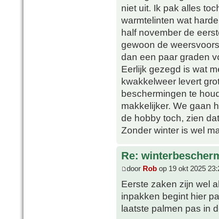
niet uit. Ik pak alles to
warmtelinten wat harde
half november de eerste
gewoon de weersvoorspe
dan een paar graden vor
Eerlijk gezegd is wat m
kwakkelweer levert gro
beschermingen te houd
makkelijker. We gaan he
de hobby toch, zien da
Zonder winter is wel ma
Re: winterbescher
door
Rob
op 19 okt 2025 23:
Eerste zaken zijn wel a
inpakken begint hier p
laatste palmen pas in d