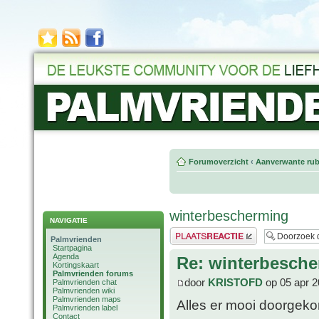
Forumoverzicht
‹
Aanverwante rub
winterbescherming
NAVIGATIE
Plaats een reactie
Palmvrienden
Startpagina
Agenda
Re: winterbesch
Kortingskaart
Palmvrienden forums
door
KRISTOFD
op 05 apr 2
Palmvrienden chat
Palmvrienden wiki
Palmvrienden maps
Alles er mooi doorgeko
Palmvrienden label
Contact