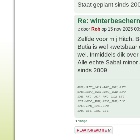
Staat geplant sinds 20
Re: winterbescher
door
Rob
op 15 nov 2025 00
Zelfde voor mij Hitch. 
Butia is wel kwetsbaar
wel. Inmiddels dik ove
Alle echte Sabal minor
sinds 2009
08/09, -14.7°C__14/15, - 3.6°C__20/21, -9.1°C
09/10, -10.0°C__15/16, - 5.9°C__21/22, -5.2°C
10/11, - 7.9°C__16/17, - 7.9°C__21/22, -6.9°C
11/12, -14.7°C__17/18, - 8.3°C__22/23, -7.1°C
12/13, - 7.9°C__18/19, - 7.5°C
13/14, - 0.8°C__19/20, - 2.8°C
Vorige
Plaats een reactie