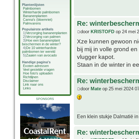
Plantenlijsten
Palmbomen
Winterharde palmbomen
Bananenplanten
Canna's (bloemriet)
Re: winterbescher
Palmvarens
Populairste artikels
door
KRISTOFD
op 24 mei 
1)
Verzorging bananenplanten
2)
Verzorging van palmen
Xze kunnen gewoon niet
3)
Hoe een bananenplant
beschermen in de winter?
bij mij in volle grond e
4)
De 10 winterhardste
palmbomen ter wereld
vlugger kapot.
5)
Zaaien van avocado
Handige pagina's
Staan in de winter in 
Exoten adressen
Veel gestelde vragen
Hoe foto's uploaden
Richtlijnen
Re: winterbescher
Disclaimer
Link naar ons
door
Mate
op 25 mei 2024 0
Links
SPONSORS
Een klein stukje Dalmatië in
Re: winterbescher