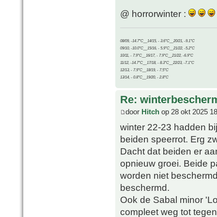
@ horrorwinter :
08/09, -14.7°C__14/15, - 3.6°C__20/21, -9.1°C
09/10, -10.0°C__15/16, - 5.9°C__21/22, -5.2°C
10/11, - 7.9°C__16/17, - 7.9°C__21/22, -6.9°C
11/12, -14.7°C__17/18, - 8.3°C__22/23, -7.1°C
12/13, - 7.9°C__18/19, - 7.5°C
13/14, - 0.8°C__19/20, - 2.8°C
Re: winterbescher
door
Hitch
op 28 okt 2025 18
winter 22-23 hadden bij
beiden speerrot. Erg zw
Dacht dat beiden er aa
opnieuw groei. Beide pa
worden niet beschermd.
beschermd.
Ook de Sabal minor 'Lo
compleet weg tot tegen