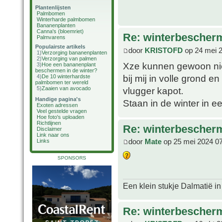
Plantenlijsten
Palmbomen
Winterharde palmbomen
Bananenplanten
Canna's (bloemriet)
Re: winterbescher
Palmvarens
Populairste artikels
door
KRISTOFD
op 24 mei 
1)
Verzorging bananenplanten
2)
Verzorging van palmen
Xze kunnen gewoon niet
3)
Hoe een bananenplant
beschermen in de winter?
bij mij in volle grond e
4)
De 10 winterhardste
palmbomen ter wereld
vlugger kapot.
5)
Zaaien van avocado
Handige pagina's
Staan in de winter in 
Exoten adressen
Veel gestelde vragen
Hoe foto's uploaden
Richtlijnen
Re: winterbescher
Disclaimer
Link naar ons
door
Mate
op 25 mei 2024 0
Links
SPONSORS
Een klein stukje Dalmatië in
Re: winterbescher