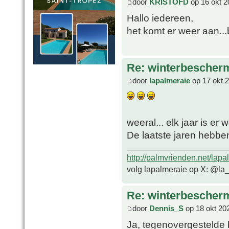
door
KRISTOFD
op 16 okt 2
Hallo iedereen,
het komt er weer aan...
Re: winterbescher
door
lapalmeraie
op 17 okt 
weeral... elk jaar is er
De laatste jaren hebbe
http://palmvrienden.net/lapa
volg lapalmeraie op X: @la
Re: winterbescher
door
Dennis_S
op 18 okt 20
Ja, tegenovergestelde 