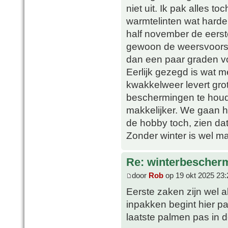
niet uit. Ik pak alles to
warmtelinten wat harde
half november de eerste
gewoon de weersvoorspe
dan een paar graden vor
Eerlijk gezegd is wat m
kwakkelweer levert gro
beschermingen te houd
makkelijker. We gaan he
de hobby toch, zien da
Zonder winter is wel ma
Re: winterbescher
door
Rob
op 19 okt 2025 23:
Eerste zaken zijn wel a
inpakken begint hier p
laatste palmen pas in d