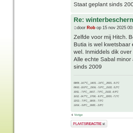
Staat geplant sinds 20
Re: winterbescher
door
Rob
op 15 nov 2025 00
Zelfde voor mij Hitch. 
Butia is wel kwetsbaar
wel. Inmiddels dik ove
Alle echte Sabal minor
sinds 2009
08/09, -14.7°C__14/15, - 3.6°C__20/21, -9.1°C
09/10, -10.0°C__15/16, - 5.9°C__21/22, -5.2°C
10/11, - 7.9°C__16/17, - 7.9°C__21/22, -6.9°C
11/12, -14.7°C__17/18, - 8.3°C__22/23, -7.1°C
12/13, - 7.9°C__18/19, - 7.5°C
13/14, - 0.8°C__19/20, - 2.8°C
Vorige
Plaats een reactie