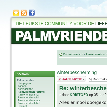
Forumoverzicht
‹
Aanverwante rub
winterbescherming
NAVIGATIE
Plaats een reactie
Palmvrienden
Startpagina
Agenda
Re: winterbesch
Kortingskaart
Palmvrienden forums
door
KRISTOFD
op 05 apr 2
Palmvrienden chat
Palmvrienden wiki
Palmvrienden maps
Alles er mooi doorgeko
Palmvrienden label
Contact