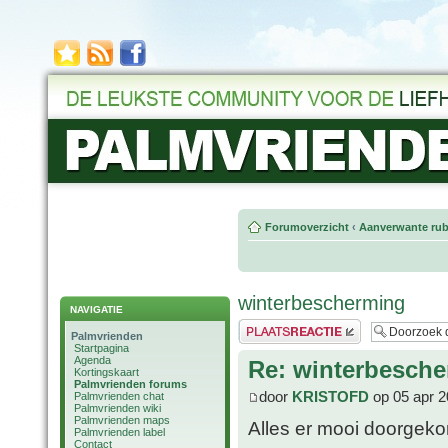
Forumoverzicht
‹
Aanverwante rub
winterbescherming
NAVIGATIE
Plaats een reactie
Palmvrienden
Startpagina
Agenda
Re: winterbesch
Kortingskaart
Palmvrienden forums
door
KRISTOFD
op 05 apr 2
Palmvrienden chat
Palmvrienden wiki
Palmvrienden maps
Alles er mooi doorgeko
Palmvrienden label
Contact