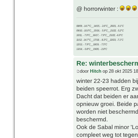
@ horrorwinter :
08/09, -14.7°C__14/15, - 3.6°C__20/21, -9.1°C
09/10, -10.0°C__15/16, - 5.9°C__21/22, -5.2°C
10/11, - 7.9°C__16/17, - 7.9°C__21/22, -6.9°C
11/12, -14.7°C__17/18, - 8.3°C__22/23, -7.1°C
12/13, - 7.9°C__18/19, - 7.5°C
13/14, - 0.8°C__19/20, - 2.8°C
Re: winterbescher
door
Hitch
op 28 okt 2025 18
winter 22-23 hadden bij
beiden speerrot. Erg zw
Dacht dat beiden er aa
opnieuw groei. Beide pa
worden niet beschermd.
beschermd.
Ook de Sabal minor 'Lo
compleet weg tot tegen