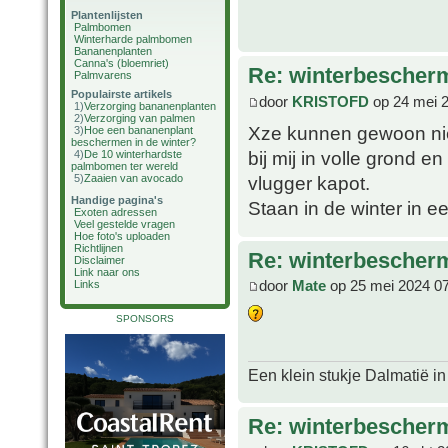
Plantenlijsten
Palmbomen
Winterharde palmbomen
Bananenplanten
Canna's (bloemriet)
Re: winterbescher
Palmvarens
Populairste artikels
door
KRISTOFD
op 24 mei 
1)
Verzorging bananenplanten
2)
Verzorging van palmen
Xze kunnen gewoon niet
3)
Hoe een bananenplant
beschermen in de winter?
bij mij in volle grond e
4)
De 10 winterhardste
palmbomen ter wereld
vlugger kapot.
5)
Zaaien van avocado
Handige pagina's
Staan in de winter in 
Exoten adressen
Veel gestelde vragen
Hoe foto's uploaden
Richtlijnen
Re: winterbescher
Disclaimer
Link naar ons
door
Mate
op 25 mei 2024 0
Links
SPONSORS
Een klein stukje Dalmatië in
Re: winterbescher