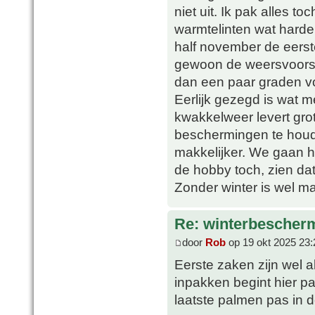
niet uit. Ik pak alles to
warmtelinten wat harde
half november de eerste
gewoon de weersvoorspe
dan een paar graden vor
Eerlijk gezegd is wat m
kwakkelweer levert gro
beschermingen te houd
makkelijker. We gaan he
de hobby toch, zien da
Zonder winter is wel ma
Re: winterbescher
door
Rob
op 19 okt 2025 23:
Eerste zaken zijn wel a
inpakken begint hier p
laatste palmen pas in d