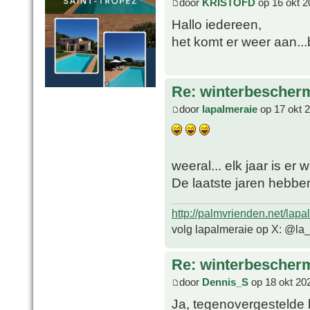
door
KRISTOFD
op 16 okt 2
Hallo iedereen,
het komt er weer aan...
Re: winterbescher
door
lapalmeraie
op 17 okt 
weeral... elk jaar is er
De laatste jaren hebbe
http://palmvrienden.net/lapa
volg lapalmeraie op X: @la
Re: winterbescher
door
Dennis_S
op 18 okt 20
Ja, tegenovergestelde 