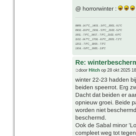
@ horrorwinter :
08/09, -14.7°C__14/15, - 3.6°C__20/21, -9.1°C
09/10, -10.0°C__15/16, - 5.9°C__21/22, -5.2°C
10/11, - 7.9°C__16/17, - 7.9°C__21/22, -6.9°C
11/12, -14.7°C__17/18, - 8.3°C__22/23, -7.1°C
12/13, - 7.9°C__18/19, - 7.5°C
13/14, - 0.8°C__19/20, - 2.8°C
Re: winterbescher
door
Hitch
op 28 okt 2025 18
winter 22-23 hadden bij
beiden speerrot. Erg zw
Dacht dat beiden er aa
opnieuw groei. Beide pa
worden niet beschermd.
beschermd.
Ook de Sabal minor 'Lo
compleet weg tot tegen