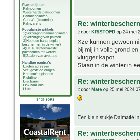
Plantenlijsten
Palmbomen
Winterharde palmbomen
Bananenplanten
Canna's (bloemriet)
Re: winterbescher
Palmvarens
Populairste artikels
door
KRISTOFD
op 24 mei 
1)
Verzorging bananenplanten
2)
Verzorging van palmen
Xze kunnen gewoon niet
3)
Hoe een bananenplant
beschermen in de winter?
bij mij in volle grond e
4)
De 10 winterhardste
palmbomen ter wereld
vlugger kapot.
5)
Zaaien van avocado
Handige pagina's
Staan in de winter in 
Exoten adressen
Veel gestelde vragen
Hoe foto's uploaden
Richtlijnen
Re: winterbescher
Disclaimer
Link naar ons
door
Mate
op 25 mei 2024 0
Links
SPONSORS
Een klein stukje Dalmatië in
Re: winterbescher