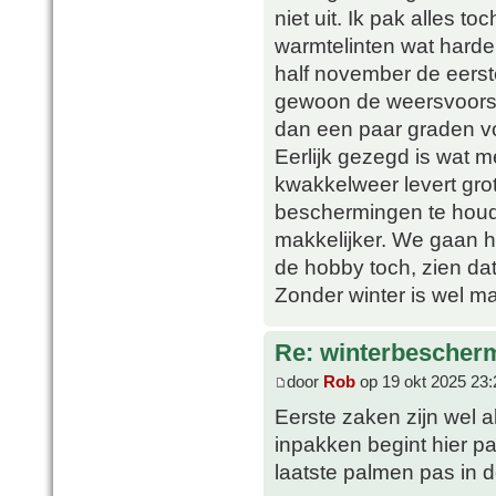
niet uit. Ik pak alles to
warmtelinten wat harde
half november de eerste
gewoon de weersvoorspe
dan een paar graden vor
Eerlijk gezegd is wat m
kwakkelweer levert gro
beschermingen te houd
makkelijker. We gaan he
de hobby toch, zien da
Zonder winter is wel ma
Re: winterbescher
door
Rob
op 19 okt 2025 23:
Eerste zaken zijn wel a
inpakken begint hier p
laatste palmen pas in d