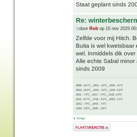
Staat geplant sinds 20
Re: winterbescher
door
Rob
op 15 nov 2025 00
Zelfde voor mij Hitch. 
Butia is wel kwetsbaar
wel. Inmiddels dik ove
Alle echte Sabal minor
sinds 2009
08/09, -14.7°C__14/15, - 3.6°C__20/21, -9.1°C
09/10, -10.0°C__15/16, - 5.9°C__21/22, -5.2°C
10/11, - 7.9°C__16/17, - 7.9°C__21/22, -6.9°C
11/12, -14.7°C__17/18, - 8.3°C__22/23, -7.1°C
12/13, - 7.9°C__18/19, - 7.5°C
13/14, - 0.8°C__19/20, - 2.8°C
Vorige
Plaats een reactie