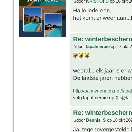
door
KRISTOFD
op 16 okt 2
Hallo iedereen,
het komt er weer aan...
Re: winterbescher
door
lapalmeraie
op 17 okt 
weeral... elk jaar is er
De laatste jaren hebbe
http://palmvrienden.net/lapa
volg lapalmeraie op X: @la
Re: winterbescher
door
Dennis_S
op 18 okt 20
Ja, tegenovergestelde 