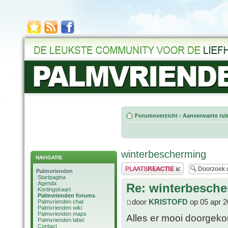
Forumoverzicht
‹
Aanverwante rub
winterbescherming
NAVIGATIE
Plaats een reactie
Palmvrienden
Startpagina
Agenda
Re: winterbesch
Kortingskaart
Palmvrienden forums
door
KRISTOFD
op 05 apr 2
Palmvrienden chat
Palmvrienden wiki
Palmvrienden maps
Alles er mooi doorgeko
Palmvrienden label
Contact