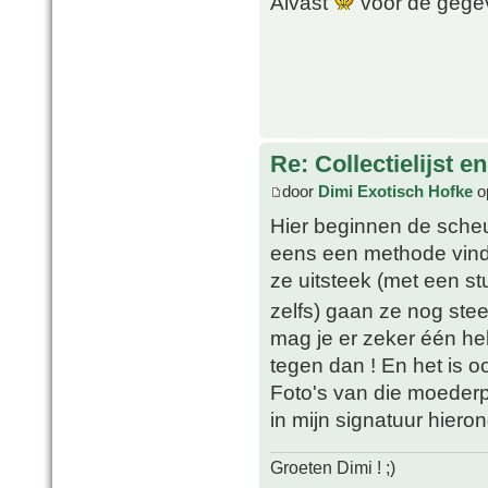
Alvast
voor de geg
Re: Collectielijst 
door
Dimi Exotisch Hofke
o
Hier beginnen de scheu
eens een methode vinde
ze uitsteek (met een s
zelfs) gaan ze nog stee
mag je er zeker één he
tegen dan ! En het is oo
Foto's van die moederpla
in mijn signatuur hieron
Groeten Dimi ! ;)