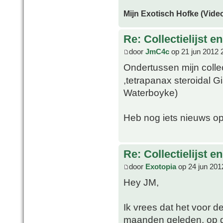
Mijn Exotisch Hofke (Video
Re: Collectielijst 
door
JmC4c
op 21 jun 2012 
Ondertussen mijn coll
,tetrapanax steroidal G
Waterboyke)
Heb nog iets nieuws op
Re: Collectielijst 
door
Exotopia
op 24 jun 201
Hey JM,
Ik vrees dat het voor d
maanden geleden, op d