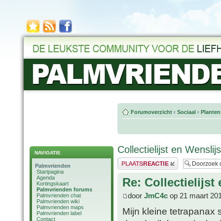
Forumoverzicht
‹
Sociaal
‹
Planten
Collectielijst en Wensli
NAVIGATIE
Plaats een reactie
Palmvrienden
Startpagina
Agenda
Re: Collectielijs
Kortingskaart
Palmvrienden forums
door
JmC4c
op 21 maart 201
Palmvrienden chat
Palmvrienden wiki
Palmvrienden maps
Mijn kleine tetrapanax 
Palmvrienden label
Contact