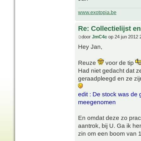
www.exotopia.be
Re: Collectielijst 
door
JmC4c
op 24 jun 2012 
Hey Jan,
Reuze
voor de tip
Had niet gedacht dat z
geraadpleegd en ze zij
edit : De stock was de 
meegenomen
En omdat deze zo prach
aantrok, bij U. Ga ik 
zin om een boom van 1