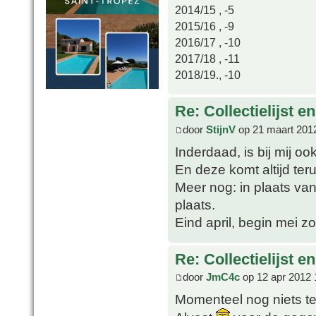
2014/15 , -5
2015/16 , -9
2016/17 , -10
2017/18 , -11
2018/19., -10
Re: Collectielijst 
door
StijnV
op 21 maart 201
Inderdaad, is bij mij oo
En deze komt altijd ter
Meer nog: in plaats van 
plaats.
Eind april, begin mei 
Re: Collectielijst 
door
JmC4c
op 12 apr 2012 
Momenteel nog niets te