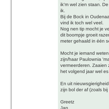
ik'm wel zien staan. D
ik.
Bij de Bock in Oudena
vind ik toch wel veel.
Nog nen tip mocht je v
dit boompje groeit raze
meter gehaald in één s
Mocht je iemand weten
zijn/haar Paulownia 'mag
vermeerderen. Zaaien z
het volgend jaar wel es
En uit nieuwsgierigheid
zijn bol der af (zoals bi
Greetz
Jan