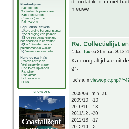
doordat ik hem niet h
Plantenlijsten
nieuwe.
Palmbomen
Winterharde palmbomen
Bananenplanten
Canna's (bloemriet)
Palmvarens
Populairste artikels
1)
Verzorging bananenplanten
2)
Verzorging van palmen
3)
Hoe een bananenplant
beschermen in de winter?
Re: Collectielijst 
4)
De 10 winterhardste
palmbomen ter wereld
door
luc
op 21 maart 2012 2
5)
Zaaien van avocado
Handige pagina's
Kan nog altijd vanuit 
Exoten adressen
Veel gestelde vragen
grt
Hoe foto's uploaden
Richtlijnen
Disclaimer
Link naar ons
luc's tuin
viewtopic.php?f=
Links
SPONSORS
2008/09 , min -21
2009/10 , -10
2010/11 , -13
2011/12 , -20
2012/13 , -17
2013/14 , -3