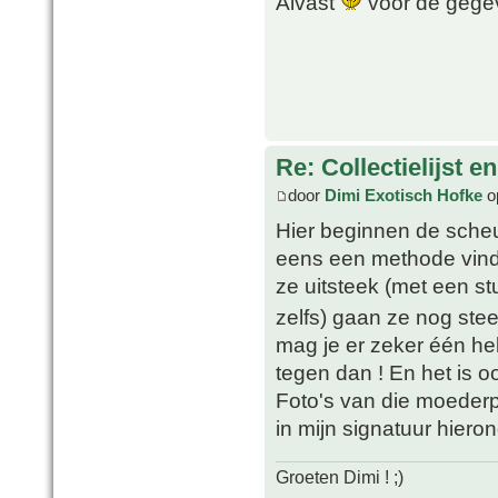
Alvast
voor de geg
Re: Collectielijst 
door
Dimi Exotisch Hofke
o
Hier beginnen de scheu
eens een methode vinde
ze uitsteek (met een s
zelfs) gaan ze nog stee
mag je er zeker één he
tegen dan ! En het is oo
Foto's van die moederpla
in mijn signatuur hieron
Groeten Dimi ! ;)