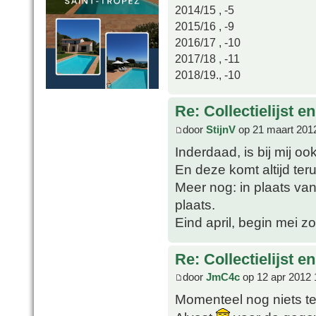
2014/15 , -5
2015/16 , -9
2016/17 , -10
2017/18 , -11
2018/19., -10
Re: Collectielijst 
door
StijnV
op 21 maart 201
Inderdaad, is bij mij oo
En deze komt altijd ter
Meer nog: in plaats van 
plaats.
Eind april, begin mei 
Re: Collectielijst 
door
JmC4c
op 12 apr 2012 
Momenteel nog niets te