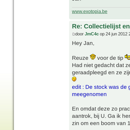
www.exotopia.be
Re: Collectielijst 
door
JmC4c
op 24 jun 2012 
Hey Jan,
Reuze
voor de tip
Had niet gedacht dat z
geraadpleegd en ze zij
edit : De stock was de 
meegenomen
En omdat deze zo prach
aantrok, bij U. Ga ik 
zin om een boom van 1