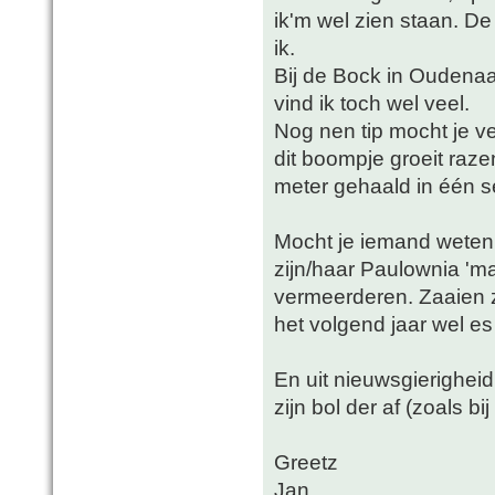
ik'm wel zien staan. D
ik.
Bij de Bock in Oudena
vind ik toch wel veel.
Nog nen tip mocht je v
dit boompje groeit raze
meter gehaald in één s
Mocht je iemand weten
zijn/haar Paulownia 'mag
vermeerderen. Zaaien z
het volgend jaar wel es
En uit nieuwsgierigheid
zijn bol der af (zoals bi
Greetz
Jan