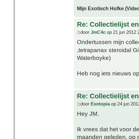
Mijn Exotisch Hofke (Video
Re: Collectielijst 
door
JmC4c
op 21 jun 2012 
Ondertussen mijn coll
,tetrapanax steroidal G
Waterboyke)
Heb nog iets nieuws op
Re: Collectielijst 
door
Exotopia
op 24 jun 201
Hey JM,
Ik vrees dat het voor d
maanden geleden, op d