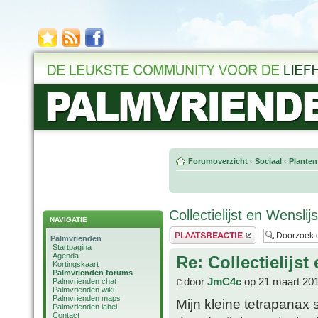
Forumoverzicht
‹
Sociaal
‹
Planten
Collectielijst en Wensli
NAVIGATIE
Plaats een reactie
Palmvrienden
Startpagina
Agenda
Re: Collectielijs
Kortingskaart
Palmvrienden forums
door
JmC4c
op 21 maart 201
Palmvrienden chat
Palmvrienden wiki
Palmvrienden maps
Mijn kleine tetrapanax 
Palmvrienden label
Contact