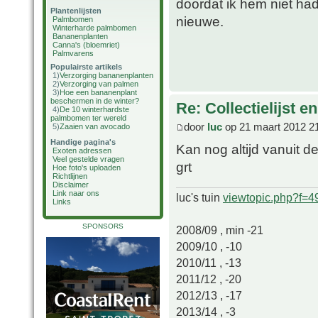
doordat ik hem niet h
Plantenlijsten
nieuwe.
Palmbomen
Winterharde palmbomen
Bananenplanten
Canna's (bloemriet)
Palmvarens
Populairste artikels
1)
Verzorging bananenplanten
2)
Verzorging van palmen
3)
Hoe een bananenplant
beschermen in de winter?
Re: Collectielijst 
4)
De 10 winterhardste
palmbomen ter wereld
door
luc
op 21 maart 2012 2
5)
Zaaien van avocado
Handige pagina's
Kan nog altijd vanuit 
Exoten adressen
Veel gestelde vragen
grt
Hoe foto's uploaden
Richtlijnen
Disclaimer
Link naar ons
luc's tuin
viewtopic.php?f=
Links
SPONSORS
2008/09 , min -21
2009/10 , -10
2010/11 , -13
2011/12 , -20
2012/13 , -17
2013/14 , -3