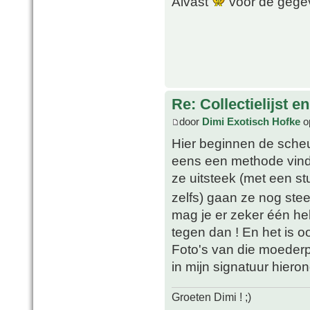
Alvast
voor de geg
Re: Collectielijst 
door
Dimi Exotisch Hofke
o
Hier beginnen de scheu
eens een methode vinde
ze uitsteek (met een s
zelfs) gaan ze nog stee
mag je er zeker één he
tegen dan ! En het is oo
Foto's van die moederpla
in mijn signatuur hieron
Groeten Dimi ! ;)