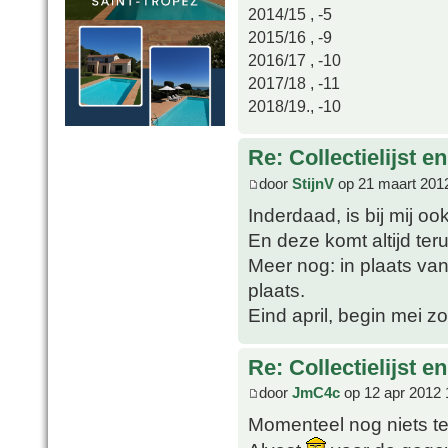
2014/15 , -5
2015/16 , -9
2016/17 , -10
2017/18 , -11
2018/19., -10
Re: Collectielijst 
door
StijnV
op 21 maart 201
Inderdaad, is bij mij oo
En deze komt altijd ter
Meer nog: in plaats van 
plaats.
Eind april, begin mei 
Re: Collectielijst 
door
JmC4c
op 12 apr 2012 
Momenteel nog niets te