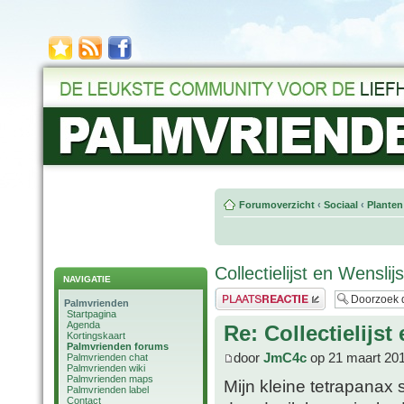
Forumoverzicht
‹
Sociaal
‹
Planten
Collectielijst en Wensli
NAVIGATIE
Plaats een reactie
Palmvrienden
Startpagina
Agenda
Re: Collectielijs
Kortingskaart
Palmvrienden forums
door
JmC4c
op 21 maart 201
Palmvrienden chat
Palmvrienden wiki
Palmvrienden maps
Mijn kleine tetrapanax 
Palmvrienden label
Contact