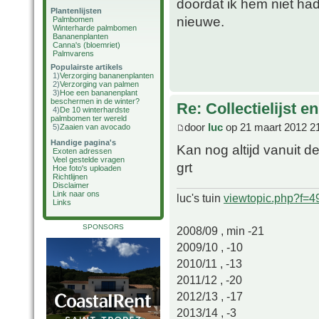
doordat ik hem niet h
Plantenlijsten
nieuwe.
Palmbomen
Winterharde palmbomen
Bananenplanten
Canna's (bloemriet)
Palmvarens
Populairste artikels
1)
Verzorging bananenplanten
2)
Verzorging van palmen
3)
Hoe een bananenplant
beschermen in de winter?
Re: Collectielijst 
4)
De 10 winterhardste
palmbomen ter wereld
door
luc
op 21 maart 2012 2
5)
Zaaien van avocado
Handige pagina's
Kan nog altijd vanuit 
Exoten adressen
Veel gestelde vragen
grt
Hoe foto's uploaden
Richtlijnen
Disclaimer
Link naar ons
luc's tuin
viewtopic.php?f=
Links
SPONSORS
2008/09 , min -21
2009/10 , -10
2010/11 , -13
2011/12 , -20
2012/13 , -17
2013/14 , -3