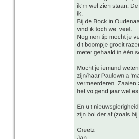
ik'm wel zien staan. D
ik.
Bij de Bock in Oudena
vind ik toch wel veel.
Nog nen tip mocht je v
dit boompje groeit raze
meter gehaald in één s
Mocht je iemand weten
zijn/haar Paulownia 'mag
vermeerderen. Zaaien z
het volgend jaar wel es
En uit nieuwsgierigheid
zijn bol der af (zoals bi
Greetz
Jan