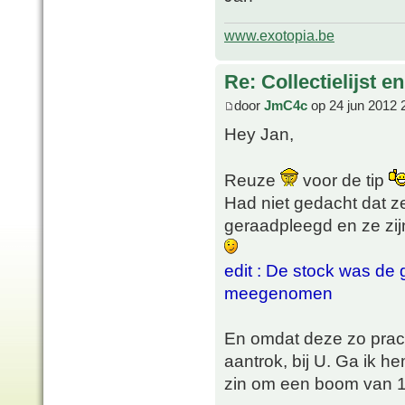
www.exotopia.be
Re: Collectielijst 
door
JmC4c
op 24 jun 2012 
Hey Jan,
Reuze
voor de tip
Had niet gedacht dat z
geraadpleegd en ze zij
edit : De stock was de 
meegenomen
En omdat deze zo prach
aantrok, bij U. Ga ik 
zin om een boom van 1