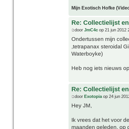
Mijn Exotisch Hofke (Video
Re: Collectielijst 
door
JmC4c
op 21 jun 2012 
Ondertussen mijn coll
,tetrapanax steroidal G
Waterboyke)
Heb nog iets nieuws op
Re: Collectielijst 
door
Exotopia
op 24 jun 201
Hey JM,
Ik vrees dat het voor d
maanden geleden, op d