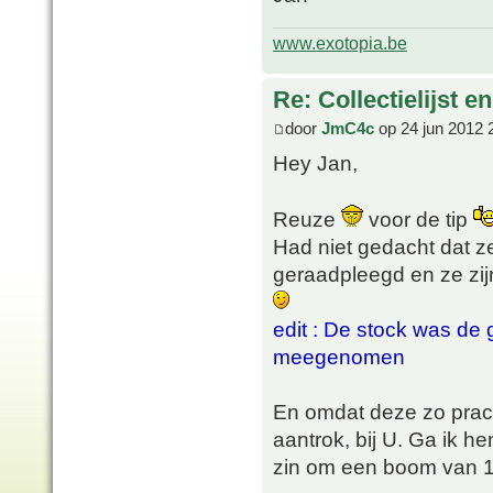
www.exotopia.be
Re: Collectielijst 
door
JmC4c
op 24 jun 2012 
Hey Jan,
Reuze
voor de tip
Had niet gedacht dat z
geraadpleegd en ze zij
edit : De stock was de 
meegenomen
En omdat deze zo prach
aantrok, bij U. Ga ik 
zin om een boom van 1