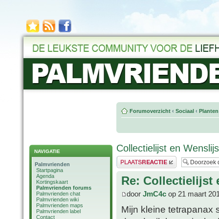
Forumoverzicht
‹
Sociaal
‹
Planten
Collectielijst en Wensli
NAVIGATIE
Plaats een reactie
Palmvrienden
Startpagina
Agenda
Re: Collectielijs
Kortingskaart
Palmvrienden forums
door
JmC4c
op 21 maart 201
Palmvrienden chat
Palmvrienden wiki
Palmvrienden maps
Mijn kleine tetrapanax 
Palmvrienden label
Contact