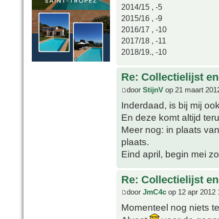
2014/15 , -5
2015/16 , -9
2016/17 , -10
2017/18 , -11
2018/19., -10
Re: Collectielijst 
door
StijnV
op 21 maart 201
Inderdaad, is bij mij oo
En deze komt altijd ter
Meer nog: in plaats van 
plaats.
Eind april, begin mei 
Re: Collectielijst 
door
JmC4c
op 12 apr 2012 
Momenteel nog niets te