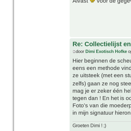
Alvast
voor de geg
Re: Collectielijst 
door
Dimi Exotisch Hofke
o
Hier beginnen de scheu
eens een methode vinde
ze uitsteek (met een s
zelfs) gaan ze nog stee
mag je er zeker één he
tegen dan ! En het is oo
Foto's van die moederpla
in mijn signatuur hieron
Groeten Dimi ! ;)