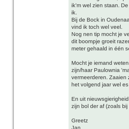
ik'm wel zien staan. D
ik.
Bij de Bock in Oudena
vind ik toch wel veel.
Nog nen tip mocht je v
dit boompje groeit raze
meter gehaald in één s
Mocht je iemand weten
zijn/haar Paulownia 'mag
vermeerderen. Zaaien z
het volgend jaar wel es
En uit nieuwsgierigheid
zijn bol der af (zoals bi
Greetz
Jan