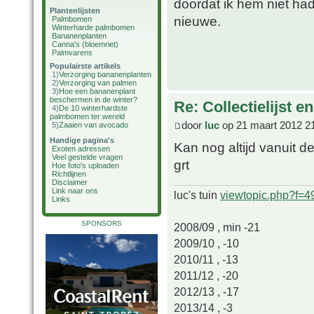
doordat ik hem niet h
Plantenlijsten
nieuwe.
Palmbomen
Winterharde palmbomen
Bananenplanten
Canna's (bloemriet)
Palmvarens
Populairste artikels
1)
Verzorging bananenplanten
2)
Verzorging van palmen
3)
Hoe een bananenplant
beschermen in de winter?
Re: Collectielijst 
4)
De 10 winterhardste
palmbomen ter wereld
door
luc
op 21 maart 2012 2
5)
Zaaien van avocado
Handige pagina's
Kan nog altijd vanuit 
Exoten adressen
Veel gestelde vragen
grt
Hoe foto's uploaden
Richtlijnen
Disclaimer
Link naar ons
luc's tuin
viewtopic.php?f=
Links
SPONSORS
2008/09 , min -21
2009/10 , -10
2010/11 , -13
2011/12 , -20
2012/13 , -17
2013/14 , -3